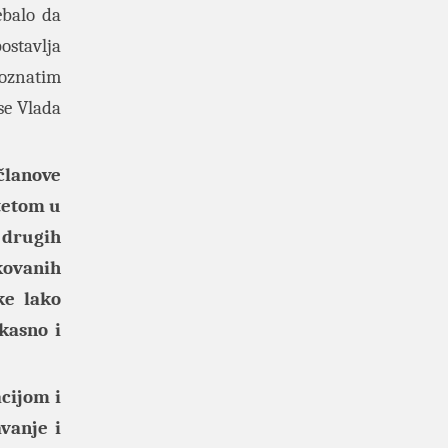
ebalo da
ostavlja
oznatim
se Vlada
članove
itetom u
 drugih
ovanih
ke lako
kasno i
cijom i
vanje i