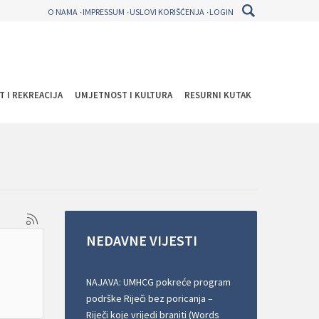
O NAMA
IMPRESSUM
USLOVI KORIŠĆENJA
LOGIN
T I REKREACIJA
UMJETNOST I KULTURA
RESURNI KUTAK
NEDAVNE
VIJESTI
NAJAVA: UMHCG pokreće program
podrške Riječi bez poricanja –
Riječi koje vrijedi braniti (Words