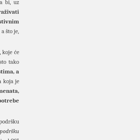
a bi, uz
aživati
tivnim
, a što je,
 koje će
sto tako
tima, a
 koja je
menata,
 potrebe
podršku
podršku