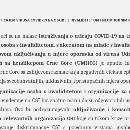
 UTICAJEM VIRUSA COVID-19 NA OSOBE S INVALIDITETOM I NEOPHODNIM
jući se na nalaze
Istraživanja o uticaju COVID-19 na t
 osoba s invaliditetom, s akcentom na mlade s inval
hovom uključivanju u mjere oporavka od virusa Ud
h sa hendikepom
Crne Gore (UMHCG)
je uputilo ini
Crne Gore sa zahtjevom razmatranja negativnih efekata epi
nja sveobuhvatnijih, inkluzivnih, i pristupačnih mjera op
ganizacije osoba s invaliditetom i organizacije za 
j epidemije na OSI bio znatno manji da su odgovori bili u
dima. Ovo bi podrazumijevalo
uključivanje i konsult
 relevantnih organizacija OSI
koje su tokom krize pr
čavanje diskriminacije OSI s pojedinim vrstama invali