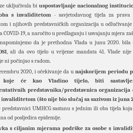
e uključivala bi
uspostavljanje nacionalnog instituci
oba s invaliditetom
- savjetodavnog tijela za prava
etom i njihovih predstavničkih organizacija u odlučivanje 
COVID-19, a naročito u predlaganju i usvajanju mjera zaštit
napominjemo da je prethodna Vlada u junu 2020. bila 
OSI
, ali da ovo tijelo u vrijeme mandata 41. Vlade nije
je ni počinjao s radom.
 decembru 2020, i očekivanje da u
najskorijem periodu 
 koje će kao Vladino tijelo, biti sastavlj
entativnih predstavnika/predstavnica organizacija 
 invaliditetom (što nije bio slučaj sa sazivom iz juna 
e predstavnici UMHCG sastanu s jednim ili oba tijela koja
ana od posljedica epidemije.
vka s ciljanim mjerama podrške za osobe s invalidi