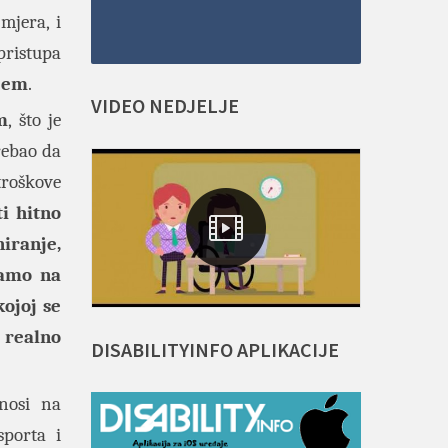
mjera, i
pristupa
njem
.
VIDEO
NEDJELJE
m
, što je
rebao da
troškove
ti hitno
iranje,
samo na
kojoj se
 realno
DISABILITYINFO
APLIKACIJE
dnosi na
sporta i