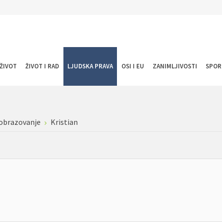
ŽIVOT
ŽIVOT I RAD
LJUDSKA PRAVA
OSI I EU
ZANIMLJIVOSTI
SPOR
 obrazovanje
Kristian