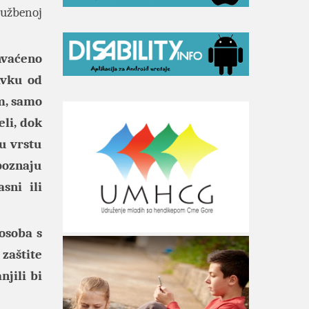
lužbenoj
hvaćeno
avku od
im, samo
li, dok
u vrstu
poznaju
sni ili
 osoba s
 zaštite
njili bi