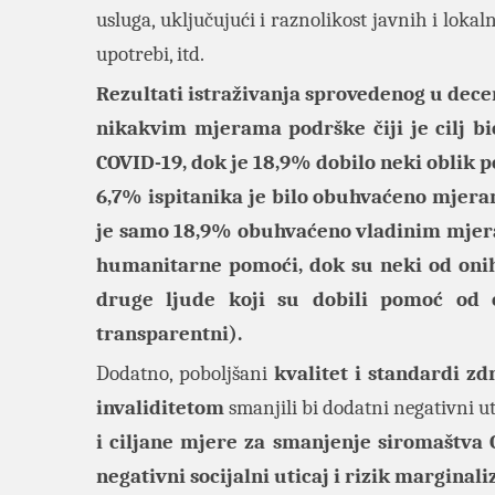
usluga, uključujući i raznolikost javnih i lok
upotrebi, itd.
Rezultati istraživanja sprovedenog u dece
nikakvim mjerama podrške čiji je cilj b
COVID-19, dok je 18,9% dobilo neki oblik p
6,7% ispitanika je bilo obuhvaćeno mjeram
je samo 18,9% obuhvaćeno vladinim mjera
humanitarne pomoći, dok su neki od onih
druge ljude koji su dobili pomoć od op
transparentni).
Dodatno, poboljšani
kvalitet i standardi zd
invaliditetom
smanjili bi dodatni negativni u
i ciljane mjere za smanjenje siromaštva 
negativni socijalni uticaj i rizik marginali