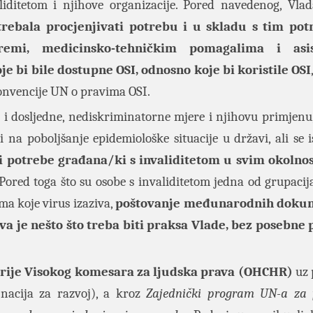
aliditetom i njihove organizacije. Pored navedenog, Vlad
trebala procjenjivati potrebu i u skladu s tim potr
remi, medicinsko-tehničkim pomagalima i asis
oje bi bile dostupne OSI, odnosno koje bi koristile OSI
Konvencije UN o pravima OSI.
i dosljedne, nediskriminatorne mjere i njihovu primjenu,
i na poboljšanje epidemiološke situacije u državi, ali se i
 i potrebe građana/ki s invaliditetom u svim okolnos
 Pored toga što su osobe s invaliditetom jedna od grupacija
a koje virus izaziva,
poštovanje međunarodnih doku
a je nešto što treba biti praksa Vlade, bez posebne
rije Visokog komesara za ljudska prava (OHCHR)
uz 
nacija za razvoj), a kroz
Zajednički program UN-a za 