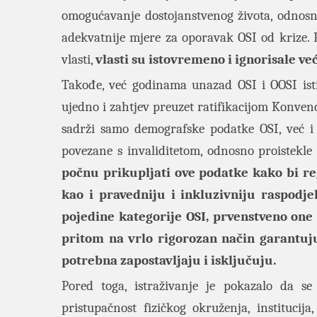
omogućavanje dostojanstvenog života, odnosn
adekvatnije mjere za oporavak OSI od krize. 
vlasti,
vlasti su istovremeno i ignorisale v
Takođe, već godinama unazad OSI i OOSI is
ujedno i zahtjev preuzet ratifikacijom Konvenc
sadrži samo demografske podatke OSI, već i s
povezane s invaliditetom, odnosno proistekle 
počnu prikupljati ove podatke kako bi re
kao i pravedniju i inkluzivniju raspodj
pojedine kategorije OSI, prvenstveno one 
pritom na vrlo rigorozan način garantuj
potrebna zapostavljaju i isključuju.
Pored toga, istraživanje je pokazalo da s
pristupačnost fizičkog okruženja, institucija