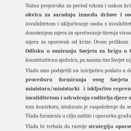
Važna preporuka za period tokom i nakon kriz
okvira za saradnju između države i os
invaliditetom i uključivanje osoba s invalidit
donošenjem mjera za sprečavanje širenja virusa 
mjera za oporavak od krize. Ovom prilikom 
Odluku o osnivanju Savjeta za brigu o 
konstituitivnu sjednicu, pa samim tim Savjet ni
Vladu smo podsjetili na inicijativu poslatu u
proceduru formiranja ovog Savjeta
ministara/ministarki i isključivo reprez
invaliditetom i udruženja roditelja djece s
tom kontekstu, istaknuto je raspoloženje da s
Vlada formirala u cilju zaštite i oporavka građ
Vlada bi trebala da razvije
strategiju opora