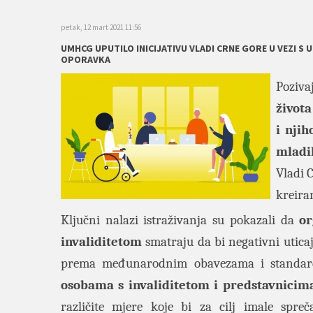
petak, 12 mart 2021 11:56
UMHCG UPUTILO INICIJATIVU VLADI CRNE GORE U VEZI S
OPORAVKA
Poziva
života
i nji
mladi
Vladi 
kreira
Ključni nalazi istraživanja su pokazali da
or
invaliditetom
smatraju da bi negativni utica
prema međunarodnim obavezama i standar
osobama s invaliditetom i predstavnicima
različite mjere koje bi za cilj imale spre