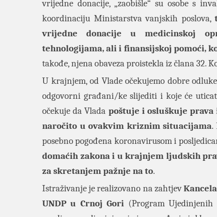
vrijedne donacije, „zaobišle“ su osobe s inv
koordinaciju Ministarstva vanjskih poslova,
vrijedne donacije u medicinskoj op
tehnologijama, ali i finansijskoj pomoći, k
takođe, njena obaveza proistekla iz člana 32. 
U krajnjem, od Vlade očekujemo dobre odluke 
odgovorni građani/ke slijediti i koje će uticat
očekuje da Vlada
poštuje i osluškuje prava
naročito u ovakvim kriznim situacijama
.
posebno pogođena koronavirusom i posljedicam
domaćih zakona i u krajnjem ljudskih prav
za skretanjem pažnje na to
.
Istraživanje je realizovano na zahtjev
Kancela
UNDP u Crnoj Gori
(Program Ujedinjenih 