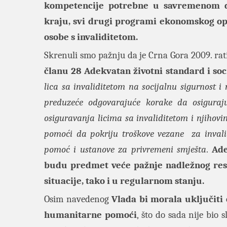
kompetencije potrebne u savremenom dru
kraju, svi drugi programi ekonomskog o
osobe s invaliditetom.
Skrenuli smo pažnju da je Crna Gora 2009. rati
članu 28 Adekvatan životni standard i soci
lica sa invaliditetom na socijalnu sigurnost i
preduzeće odgovarajuće korake da osiguraju
osiguravanja licima sa invaliditetom i njihov
pomoći da pokriju troškove vezane za invalid
pomoć i ustanove za privremeni smješta
.
Ade
budu predmet veće pažnje nadležnog reso
situacije, tako i u regularnom stanju.
Osim navedenog
Vlada bi morala uključiti
humanitarne pomoći
, što do sada nije bio 