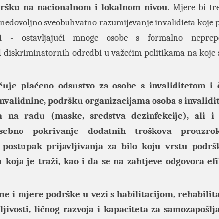
odršku na nacionalnom i lokalnom nivou
. Mjere bi tr
ve nedovoljno sveobuhvatno razumijevanje invalidieta koje p
šci - ostavljajući mnoge osobe s formalno neprep
d diskriminatornih odredbi u važećim politikama na koje 
čuje plaćeno odsustvo za osobe s invaliditetom i 
 invalidnine, podršku organizacijama osoba s invalid
a na radu (maske, sredstva dezinfekcije), ali i
osebno pokrivanje dodatnih troškova prouzrok
 postupak prijavljivanja za bilo koju vrstu podrš
koja je traži, kao i da se na zahtjeve odgovora efi
 i mjere podrške u vezi s habilitacijom, rehabilita
ivosti, ličnog razvoja i kapaciteta za samozapošlja