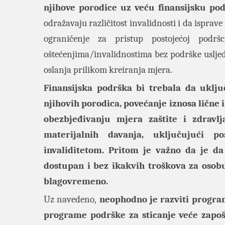
njihove porodice uz veću finansijsku p
odražavaju različitost invalidnosti i da ispra
ograničenje za pristup postojećoj podr
oštećenjima/invalidnostima bez podrške uslje
oslanja prilikom kreiranja mjera.
Finansijska podrška bi trebala da uklju
njihovih porodica, povećanje iznosa lične
obezbjeđivanju mjera zaštite i zdravlj
materijalnih davanja, uključujući p
invaliditetom. Pritom je važno da je da
dostupan i bez ikakvih troškova za osobu 
blagovremeno.
Uz navedeno,
neophodno je razviti programe
programe podrške za sticanje veće zapošlj