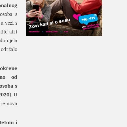
onalnog
 osoba s
u vezi s
e, ali i
donijela
 održalo
pokrene
eno od
osoba s
2020)
. U
 je nova
tetom i