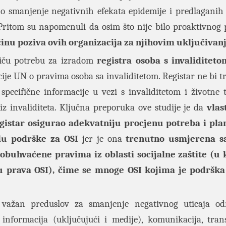
o smanjenje negativnih efekata epidemije i predlaganih 
Pritom su napomenuli da osim što nije bilo proaktivnog 
ećinu poziva ovih organizacija za njihovim uključiva
tiču potrebu za izradom
registra osoba s invaliditeto
ije UN o pravima osoba sa invaliditetom. Registar ne bi t
pecifične informacije u vezi s invaliditetom i životne 
iz invaliditeta. Ključna preporuka ove studije je da
vlas
gistar osigurao adekvatniju procjenu potreba i plan
elu podrške za OSI
jer je ona
trenutno usmjerena 
obuhvaćene pravima iz oblasti socijalne zaštite (u 
u prava OSI), čime se mnoge OSI kojima je podrška
e važan preduslov za smanjenje negativnog uticaja o
, informacija (uključujući i medije), komunikacija, tran