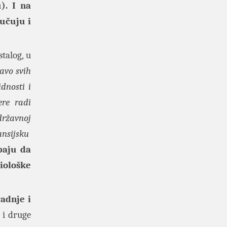
). I na
učuju i
talog, u
avo svih
dnosti i
ere radi
državnoj
ansijsku
baju da
iološke
adnje i
 i druge