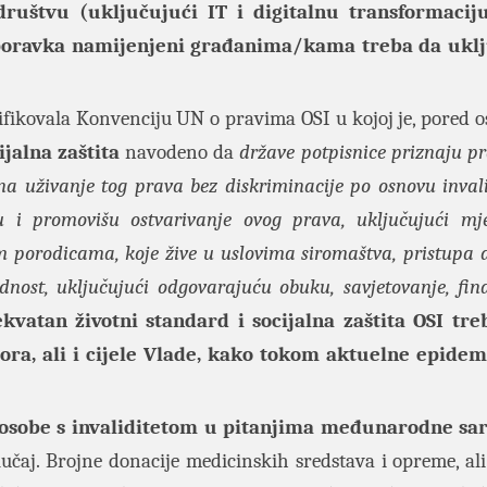
štvu (uključujući IT i digitalnu transformaciju
poravka namijenjeni građanima/kama treba da uklj
fikovala Konvenciju UN o pravima OSI u kojoj je, pored os
jalna zaštita
navodeno da
države potpisnice priznaju pr
 na uživanje tog prava bez diskriminacije po osnovu invali
 i promovišu ostvarivanje ovog prava, uključujući mj
im porodicama, koje žive u uslovima siromaštva, pristupa 
nost, uključujući odgovarajuću obuku, savjetovanje, fin
kvatan životni standard i socijalna zaštita OSI tre
ra, ali i cijele Vlade, kako tokom aktuelne epidem
 osobe s invaliditetom u pitanjima međunarodne sar
slučaj. Brojne donacije medicinskih sredstava i opreme, ali