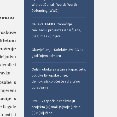
Without Denial - Words Worth
Defending (WWD))
 MJERAMA
NAJAVA: UMHCG započinje
realizaciju projekta Osna(Ž)ena,
roškove
(S)igurna i v(I)dljiva
iditetom
ruženje
Obavještenje: Kolektiv UMHCG na
godišnjem odmoru
cijativu
demije i
Onlajn obuka za jačanje kapaciteta:
oravka.
politike Evropske unije,
demokratsko učešće i digitalno
osobe s
upravljanje
smjereni
acije s
UMHCG započinje realizaciju
edlagale
projekta (O)snaži (S)voje (I)deje -
(E)i(U)ključi se!
dnosti i