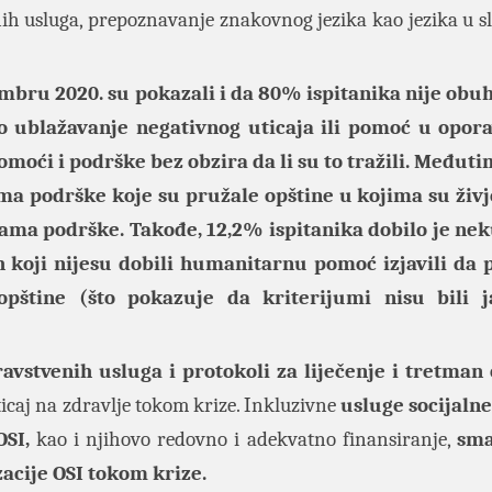
alnih usluga, prepoznavanje znakovnog jezika kao jezika u s
mbru 2020. su pokazali i da 80% ispitanika nije obu
io ublažavanje negativnog uticaja ili pomoć u opor
omoći i podrške bez obzira da li su to tražili. Međut
a podrške koje su pružale opštine u kojima su živje
ma podrške. Takođe, 12,2% ispitanika dobilo je nek
 koji nijesu dobili humanitarnu pomoć izjavili da 
štine (što pokazuje da kriterijumi nisu bili ja
ravstvenih usluga i protokoli za liječenje i tretman
ticaj na zdravlje tokom krize. Inkluzivne
usluge socijalne
OSI,
kao i njihovo redovno i adekvatno finansiranje,
sma
zacije OSI tokom krize.