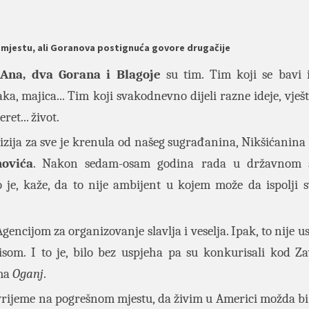
 mjestu, ali Goranova postignuća govore drugačije
 Ana, dva Gorana i Blagoje
su tim. Tim koji se bavi
ka, majica... Tim koji svakodnevno dijeli razne ideje, vješti
eret... život.
vizija za sve je krenula od našeg sugrađanina, Nikšićanina
ovića
. Nakon sedam-osam godina rada u državnom s
o je, kaže, da to nije ambijent u kojem može da ispolji s
ncijom za organizovanje slavlja i veselja. Ipak, to nije us
isom. I to je, bilo bez uspjeha pa su konkurisali kod Z
rma
Oganj
.
vrijeme na pogrešnom mjestu, da živim u Americi možda bi