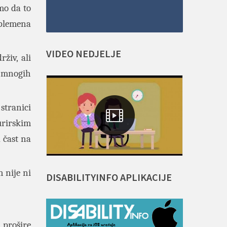
mo da to
 plemena
VIDEO
NEDJELJE
živ, ali
o mnogih
stranici
urirskim
 čast na
h nije ni
DISABILITYINFO
APLIKACIJE
a prošire