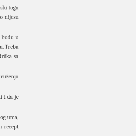
islu toga
o nijesu
i budu u
ra. Treba
drška sa
kruženja
 i da je
kog uma,
n recept