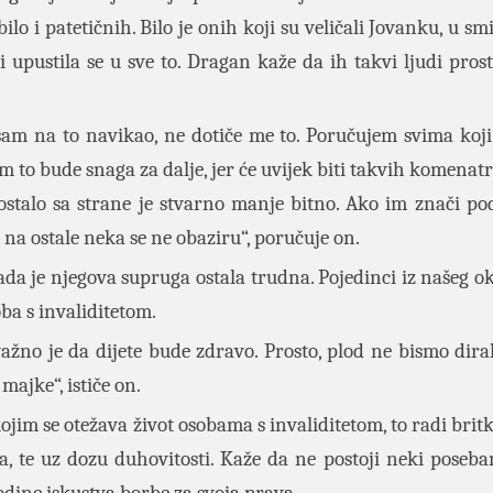
lo i patetičnih. Bilo je onih koji su veličali Jovanku, u sm
i upustila se u sve to. Dragan kaže da ih takvi ljudi prost
 sam na to navikao, ne dotiče me to. Poručujem svima koj
 im to bude snaga za dalje, jer će uvijek biti takvih komenat
ostalo sa strane je stvarno manje bitno. Ako im znači po
na ostale neka se ne obaziru“, poručuje on.
da je njegova supruga ostala trudna. Pojedinci iz našeg o
soba s invaliditetom.
ažno je da dijete bude zdravo. Prosto, plod ne bismo dirali
 majke“, ističe on.
im se otežava život osobama s invaliditetom, to radi brit
, te uz dozu duhovitosti. Kaže da ne postoji neki poseba