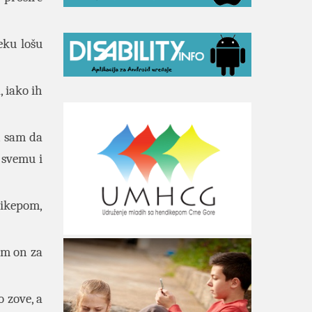
eku lošu
 iako ih
n sam da
 svemu i
ikepom,
nam on za
 zove, a