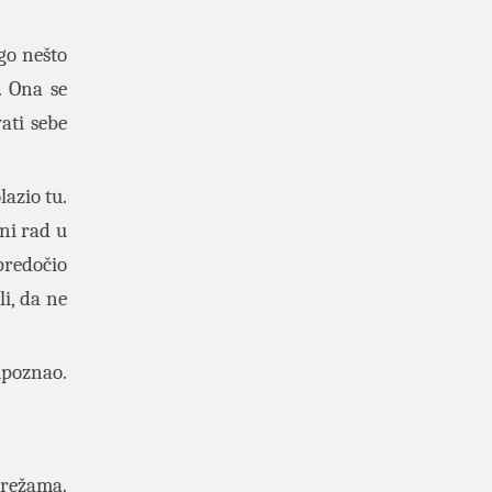
go nešto
. Ona se
ati sebe
lazio tu.
lni rad u
predočio
i, da ne
upoznao.
mrežama.