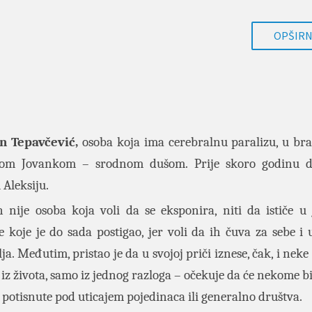
OPŠIRNI
n Tepavčević,
osoba koja ima cerebralnu paralizu, u bra
vom Jovankom – srodnom dušom. Prije skoro godinu do
 Aleksiju.
 nije osoba koja voli da se eksponira, niti da ističe u 
e koje je do sada postigao, jer voli da ih čuva za sebe i 
lja. Međutim, pristao je da u svojoj priči iznese, čak, i nek
 iz života, samo iz jednog razloga – očekuje da će nekome bi
, potisnute pod uticajem pojedinaca ili generalno društva.