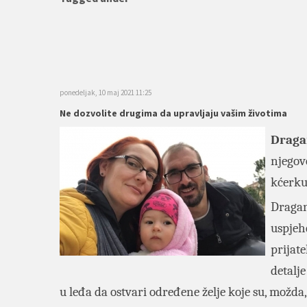
ponedeljak, 10 maj 2021 11:25
Ne dozvolite drugima da upravljaju vašim životima
Draga
njego
kćerku
Dragan
uspjeh
prijate
detalje
u leđa da ostvari određene želje koje su, možda