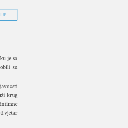
JE..
ku je sa
bili su
javnosti
uži krug
e intimne
ti vjetar