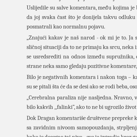
Uslijedile su salve komentara, među kojima je bi
da joj svaka čast što je donijela takvu odluku 
posmatrali kao normalnu pojavu.
„Znajući kakav je naš narod - ok mi je to. Ja
sličnoj situaciji da to ne primaju ka srcu, neka
se usredsrediti na odnos između supružnika, 
strane neka samo gledaju pozitivne komentare, 
Bilo je negativnih komentara i nakon toga – ka
su se pitali šta će da se desi ako se rodi beba, o
„Cerebralna paraliza nije nasljedna. Nravno, v
bilo kakvih ,,falinki”, ako to ne bi ugrozilo život
Dok Dragan komentariše društvene prepreke koj
sa zavidnim nivoom samopouzdanja, strpljenja