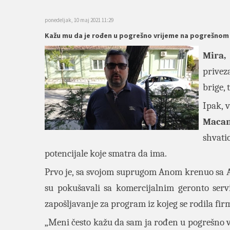
ponedeljak, 10 maj 2021 11:29
Kažu mu da je rođen u pogrešno vrijeme na pogrešnom
Mira,
priveza
brige, t
Ipak, 
Macan
shvati
potencijale koje smatra da ima.
Prvo je, sa svojom suprugom Anom krenuo sa Age
su pokušavali sa komercijalnim geronto serv
zapošljavanje za program iz kojeg se rodila fi
„Meni često kažu da sam ja rođen u pogrešno 