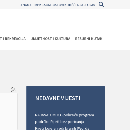
O NAMA
IMPRESSUM
USLOVI KORIŠĆENJA
LOGIN
T I REKREACIJA
UMJETNOST I KULTURA
RESURNI KUTAK
NEDAVNE
VIJESTI
NAJAVA: UMHCG pokreće program
podrške Riječi bez poricanja –
Riječi koje vrijedi braniti (Words