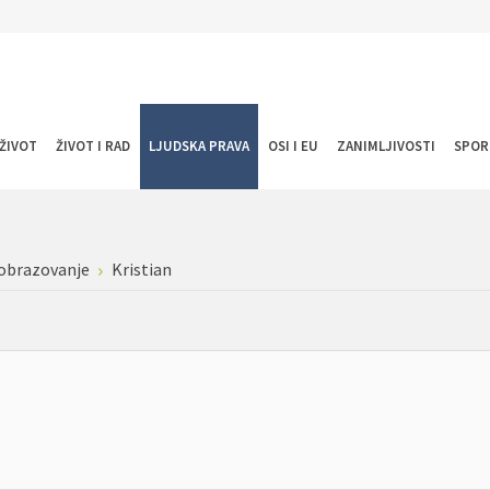
ŽIVOT
ŽIVOT I RAD
LJUDSKA PRAVA
OSI I EU
ZANIMLJIVOSTI
SPOR
 obrazovanje
Kristian