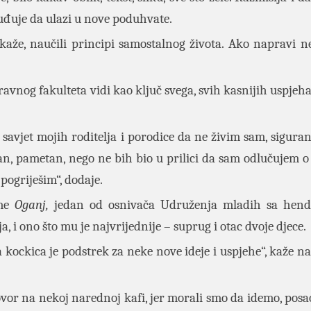
suđuje da ulazi u nove poduhvate.
kaže, naučili principi samostalnog života. Ako napravi n
vnog fakulteta vidi kao ključ svega, svih kasnijih uspjeha,
avjet mojih roditelja i porodice da ne živim sam, sigura
dan, pametan, nego ne bih bio u prilici da sam odlučujem o
pogriješim“, dodaje.
rme
Oganj,
jedan od osnivača Udruženja mladih sa hend
, i ono što mu je najvrijednije – suprug i otac dvoje djece.
ta kockica je podstrek za neke nove ideje i uspjehe“, kaže 
vor na nekoj narednoj kafi, jer morali smo da idemo, posao