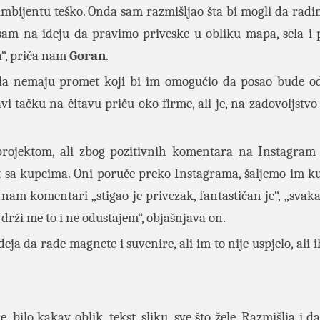
m ambijentu teško. Onda sam razmišljao šta bi mogli da radi
 sam na ideju da pravimo priveske u obliku mapa, sela i
a“, priča nam
Goran
.
e da nemaju promet koji bi im omogućio da posao bude odr
vi tačku na čitavu priču oko firme, ali je, na zadovoljstv
projektom, ali zbog pozitivnih komentara na Instagram 
t sa kupcima. Oni poruče preko Instagrama, šaljemo im k
nam komentari „stigao je privezak, fantastičan je“, „svaka
 drži me to i ne odustajem“, objašnjava on.
deja da rade magnete i suvenire, ali im to nije uspjelo, ali i
 bilo kakav oblik, tekst, sliku, sve što žele. Razmišlja i d