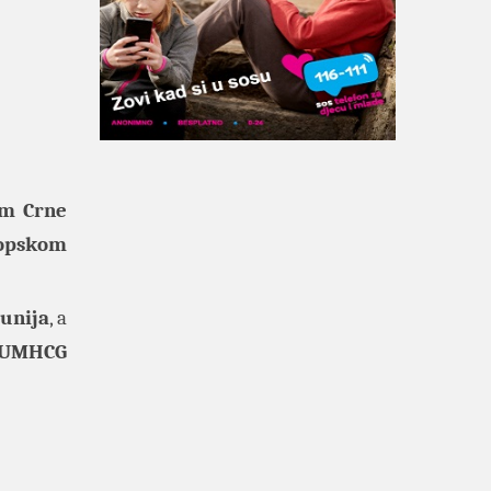
om Crne
opskom
unija
, a
UMHCG