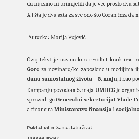
da nijesmo ni primijetili da je već prošlo dva sa
A i šta je dva sata za sve ono što Goran ima da 
Autorka: Marija Vujović
Ovaj tekst je nastao kao rezultat konkursa 
Gore
za novinare/ke, zaposlene u medijima il
danu samostalnog života – 5. maju
, i kao 
Kampanju povodom 5. maja
UMHCG
je organi
sprovodi ga
Generalni sekretarijat Vlade C
a finansira
Ministarstvo finansija i socijaln
Published in
Samostalni život
Tagged under