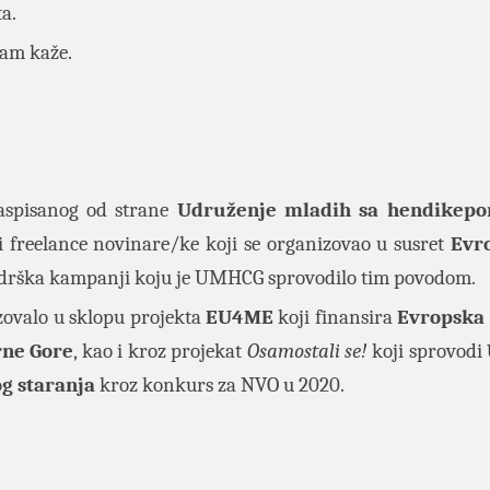
ta.
nam kaže.
raspisanog od strane
Udruženje mladih sa hendikep
i freelance novinare/ke koji se organizovao u susret
Evr
podrška kampanji koju je UMHCG sprovodilo tim povodom.
zovalo u sklopu projekta
EU4ME
koji finansira
Evropska 
rne Gore
, kao i kroz projekat
Osamostali se!
koji sprovodi
og staranja
kroz konkurs za NVO u 2020.