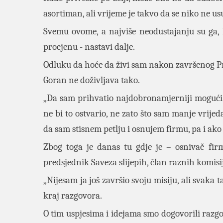
asortiman, ali vrijeme je takvo da se niko ne u
Svemu ovome, a najviše neodustajanju su ga, 
procjenu - nastavi dalje.
Odluku da hoće da živi sam nakon završenog Pra
Goran ne doživljava tako.
„Da sam prihvatio najdobronamjerniji mogući s
ne bi to ostvario, ne zato što sam manje vrije
da sam stisnem petlju i osnujem firmu, pa i ako 
Zbog toga je danas tu gdje je – osnivač fi
predsjednik Saveza slijepih, član raznih komisija
„Nijesam ja još završio svoju misiju, ali svaka 
kraj razgovora.
O tim uspjesima i idejama smo dogovorili razgo