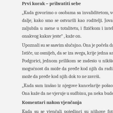
Prvi korak – prihvatiti sebe
„Kada govorimo o osobama sa invaliditetom, ve
dalje, kako smo se ostvarili kao roditelji. J
zaljubila u mene u totalitetu, i fizičkom i i
onakvog kakav jeste“ , kaže on.
Upoznali su se sasvim slučajno. Ona je počela da
Ističe, uz osmijeh, da se iza svega, krije jedna
Podgorici, jednom prilikom se zadesio u nikši
mogućnost da može da pređe kod njih da radi. K
može da pređe kod njih dok to ne završi.
„Kada sam izašao iz njegove kancelarije pošao
Ona kaže da ne vjeruje u sudbinu, pa neka bude
Komentari nakon vjenčanja
Kada su se vjenčali pojedinci su njihove fo