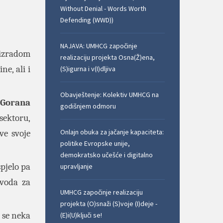
Without Denial - Words Worth
Defending (WWD))
NAJAVA: UMHCG započinje
 izradom
realizaciju projekta Osna(Ž)ena,
ne, ali i
(S)igurna i v(I)dljiva
Obavještenje: Kolektiv UMHCG na
Gorana
godišnjem odmoru
ektoru,
Onlajn obuka za jačanje kapaciteta:
ve svoje
politike Evropske unije,
demokratsko učešće i digitalno
pjelo pa
upravljanje
avoda za
UMHCG započinje realizaciju
projekta (O)snaži (S)voje (I)deje -
 se neka
(E)i(U)ključi se!