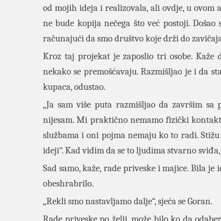
od mojih ideja i realizovala, ali ovdje, u ovo
ne bude kopija nečega što već postoji. Došao
računajući da smo društvo koje drži do zavičaj
Kroz taj projekat je zaposlio tri osobe. Kaž
nekako se premošćavaju. Razmišljao je i da sta
kupaca, odustao.
„Ja sam više puta razmišljao da završim sa 
nijesam. Mi praktično nemamo fizički kontak
službama i oni pojma nemaju ko to radi. Stižu 
ideji“. Kad vidim da se to ljudima stvarno sviđa,
Sad samo, kaže, rade priveske i majice. Bila je i
obeshrabrilo.
„Rekli smo nastavljamo dalje“, sjeća se Goran.
Rade priveske po želji, može bilo ko da odabere,