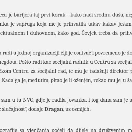
ća je barijera taj prvi korak - kako naći srodnu dušu, ne
ovanka je supruga koja me je prihvatila takav kakav jesam
ntelektualnom i duhovnom, kako god. Čovjek treba da prihv
 radi u jednoj organizaciji čiji je osnivač i povremeno je do
 anegdota. Pošto radi kao socijalni radnik u Centru za socija
ćkom Centru za socijalni rad, te mu je tadašnji direktor 
ada ga je, međutim, pitao je li oženjen, rekao mu je, u šal
 sam u tu NVO, gdje je radila Jovanka, i tog dana sam je 
 slučajnost“, dodaje
Dragan,
uz osmijeh.
tografije sa vjenčanja počeli da dijele na društvenim 