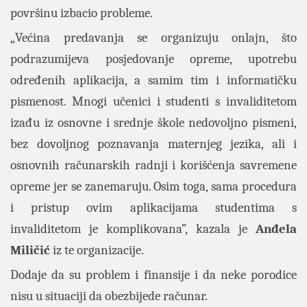
površinu izbacio probleme.
„Većina predavanja se organizuju onlajn, što
podrazumijeva posjedovanje opreme, upotrebu
određenih aplikacija, a samim tim i informatičku
pismenost. Mnogi učenici i studenti s invaliditetom
izađu iz osnovne i srednje škole nedovoljno pismeni,
bez dovoljnog poznavanja maternjeg jezika, ali i
osnovnih računarskih radnji i korišćenja savremene
opreme jer se zanemaruju. Osim toga, sama procedura
i pristup ovim aplikacijama studentima s
invaliditetom je komplikovana”, kazala je
Anđela
Miličić
iz te organizacije.
Dodaje da su problem i finansije i da neke porodice
nisu u situaciji da obezbijede računar.