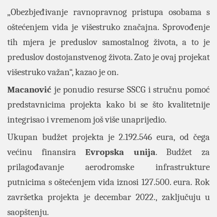
„Obezbjeđivanje ravnopravnog pristupa osobama s
oštećenjem vida je višestruko značajna. Sprovođenje
tih mjera je preduslov samostalnog života, a to je
preduslov dostojanstvenog života. Zato je ovaj projekat
višestruko važan“, kazao je on.
Macanović
je ponudio resurse SSCG i stručnu pomoć
predstavnicima projekta kako bi se što kvalitetnije
integrisao i vremenom još više unaprijedio.
Ukupan budžet projekta je 2.192.546 eura, od čega
većinu finansira
Evropska unija
. Budžet za
prilagođavanje aerodromske infrastrukture
putnicima s oštećenjem vida iznosi 127.500. eura. Rok
završetka projekta je decembar 2022., zaključuju u
saopštenju.