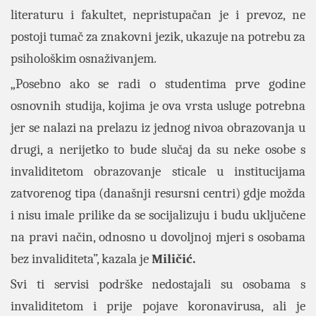
literaturu i fakultet, nepristupačan je i prevoz, ne
postoji tumač za znakovni jezik, ukazuje na potrebu za
psihološkim osnaživanjem.
„Posebno ako se radi o studentima prve godine
osnovnih studija, kojima je ova vrsta usluge potrebna
jer se nalazi na prelazu iz jednog nivoa obrazovanja u
drugi, a nerijetko to bude slučaj da su neke osobe s
invaliditetom obrazovanje sticale u institucijama
zatvorenog tipa (današnji resursni centri) gdje možda
i nisu imale prilike da se socijalizuju i budu uključene
na pravi način, odnosno u dovoljnoj mjeri s osobama
bez invaliditeta”, kazala je
Miličić.
Svi ti servisi podrške nedostajali su osobama s
invaliditetom i prije pojave koronavirusa, ali je