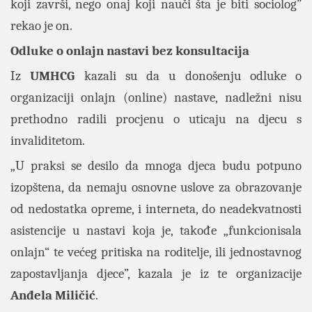
koji završi, nego onaj koji nauči šta je biti sociolog”
rekao je on.
Odluke o onlajn nastavi bez konsultacija
Iz
UMHCG
kazali su da u donošenju odluke o
organizaciji onlajn (online) nastave, nadležni nisu
prethodno radili procjenu o uticaju na djecu s
invaliditetom.
„U praksi se desilo da mnoga djeca budu potpuno
izopštena, da nemaju osnovne uslove za obrazovanje
od nedostatka opreme, i interneta, do neadekvatnosti
asistencije u nastavi koja je, takođe „funkcionisala
onlajn“ te većeg pritiska na roditelje, ili jednostavnog
zapostavljanja djece”, kazala je iz te organizacije
Anđela Miličić
.