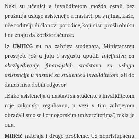
Neki su učenici s invaliditetom možda ostali bez
pružanja usluge asistencije u nastavi, pa s njima, kaže,
uče roditelji ili članovi porodice, koji nisu prošli obuku
i ne znaju da koriste računar.
Iz
UMHCG
su na zahtjev studenata, Ministarstvu
prosvjete još u julu i avgustu uputili
Inicijativu za
obezbjeđivanje finansijskih sredstava za uslugu
asistencije u nastavi za studente s invaliditetom
, ali do
danas nisu dobili odgovor.
„Kako asistencija u nastavi za studente s invaliditetom
nije zakonski regulisana, u vezi s tim zahtjevom
obraćali smo se i crnogorskim univerzitetima”, rekla je
ona.
Miličić
nabraja i druge probleme. Uz nepristupačnu