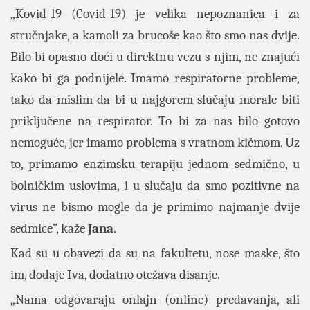
„Kovid-19 (Covid-19) je velika nepoznanica i za
stručnjake, a kamoli za brucoše kao što smo nas dvije.
Bilo bi opasno doći u direktnu vezu s njim, ne znajući
kako bi ga podnijele. Imamo respiratorne probleme,
tako da mislim da bi u najgorem slučaju morale biti
priključene na respirator. To bi za nas bilo gotovo
nemoguće, jer imamo problema s vratnom kičmom. Uz
to, primamo enzimsku terapiju jednom sedmično, u
bolničkim uslovima, i u slučaju da smo pozitivne na
virus ne bismo mogle da je primimo najmanje dvije
sedmice”, kaže
Jana
.
Kad su u obavezi da su na fakultetu, nose maske, što
im, dodaje Iva, dodatno otežava disanje.
„Nama odgovaraju onlajn (online) predavanja, ali