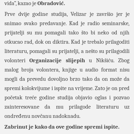
vida”, kazao je
Obradović.
Prve dvije godine studija, Velizar je završio jer je
snimao svako predavanje. Kad je radio seminarske,
prijatelji su mu pomagali tako što bi neko od njih
otkucao rad, dok on diktira. Kad je trebalo prilagoditi
literaturu, pomagali su prijatelji, a nešto su prilagodili
volonteri
Organizacije slijepih
u Nikšiću. Zbog
malog broja volontera, knjige u audio format nisu
mogli da prevedu dovoljno brzo tako da on može da
spremi kolokvijume i ispite na vrijeme. Zato je on pred
početak treće godine studija objavio oglas i pozvao
zainteresovane da mu prilagode literaturu uz
ondređenu novčanu nadoknadu.
Zabrinut je kako da ove godine spremi ispite.