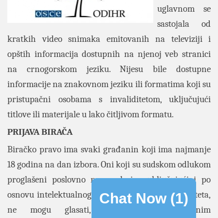
uglavnom se
sastojala od
kratkih video snimaka emitovanih na televiziji i
opštih informacija dostupnih na njenoj veb stranici
na crnogorskom jeziku. Nijesu bile dostupne
informacije na znakovnom jeziku ili formatima koji su
pristupačni osobama s invaliditetom, uključujući
titlove ili materijale u lako čitljivom formatu.
PRIJAVA BIRAČA
Biračko pravo ima svaki građanin koji ima najmanje
18 godina na dan izbora. Oni koji su sudskom odlukom
proglašeni poslovno nesposobnim, uključujući i po
osnovu intelektualnog ili psihosocijalnog invaliditeta,
Chat Now (
1
)
ne mogu glasati, suprotno međunarodnim