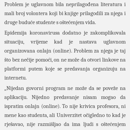
Problem je uglavnom bila neprilagođena literatura i
mali broj volontera koji bi knjige prilagodili za njega i
druge buduće studente s oštećenjem vida.
Epidemija koronavirusa dodatno je zakomplikovala
situaciju, vrijeme kad je nastava uglavnom
organizovana onlajn (online). Problem za njega je taj
što bez nečije pomoći, on ne može da otvori linkove na
platformi putem koje se predavanja organizuju na
internetu.
„Nijedan govorni program ne može da se poveže na
aplikaciju. Nijedno predavanje nisam mogao da
ispratim onlajn (online). To nije krivica profesora, ni
mene kao studenta, ali Univerzitet očigledno to kad je
rješavao, nije razmišljao da ima ljudi s oštećenjem