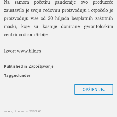
Na samom početku pandemije ovo preduzeće
zaustavilo je svoju redovnu proizvodnju i otpočelo je
proizvodnju više od 30 hiljada besplatnih zaštitnih
maski, koje su kasnije donirane gerontološkim
centrima širom Srbije.
Izvor:
www.blic.rs
Published in
Zapošljavanje
Tagged under
OPŠIRNIJE..
subota, 19 decembar 2020 08:00