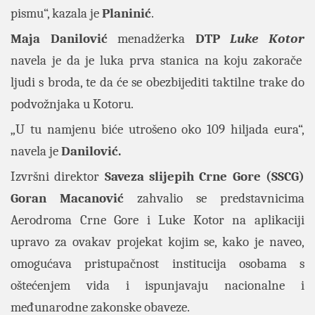
pismu“, kazala je
Planinić
.
Maja Danilović
menadžerka
DTP
Luke Kotor
navela je da je luka prva stanica na koju zakorače
ljudi s broda, te da će se obezbijediti taktilne trake do
podvožnjaka u Kotoru.
„U tu namjenu biće utrošeno oko 109 hiljada eura“,
navela je
Danilović.
Izvršni direktor
Saveza slijepih Crne Gore (SSCG)
Goran Macanović
zahvalio se predstavnicima
Aerodroma Crne Gore i Luke Kotor na aplikaciji
upravo za ovakav projekat kojim se, kako je naveo,
omogućava pristupačnost institucija osobama s
oštećenjem vida i ispunjavaju nacionalne i
međunarodne zakonske obaveze.