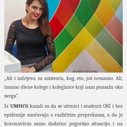
„Ali i zahtjeva za asistenta, kog, eto, još nemamo. Ali,
imamo divne kolege i koleginice koji nam pomažu oko
svega”.
Iz
UMHCG
kazali su da se učenici i studenti OSI i bez
epidemije suočavaju s različitim preprekama, a da je
koronavirus samo dodatno pogoršao situaciju i na