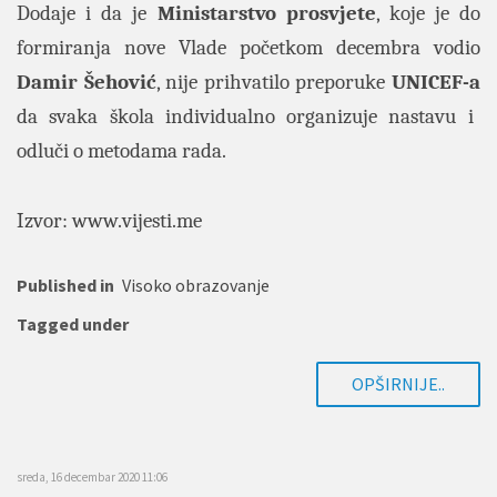
Dodaje i da je
Ministarstvo prosvjete
, koje je do
formiranja nove Vlade početkom decembra vodio
Damir Šehović
, nije prihvatilo preporuke
UNICEF-a
da svaka škola individualno organizuje nastavu i
odluči o metodama rada.
Izvor:
www.vijesti.me
Published in
Visoko obrazovanje
Tagged under
OPŠIRNIJE..
sreda, 16 decembar 2020 11:06