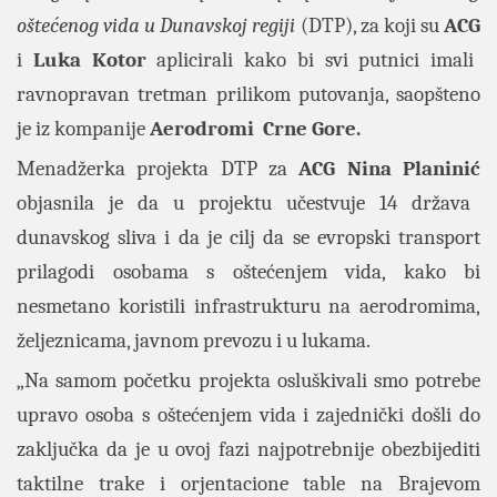
oštećenog vida u Dunavskoj regiji
(DTP), za koji su
ACG
i
Luka Kotor
aplicirali kako bi svi putnici imali
ravnopravan tretman prilikom putovanja, saopšteno
je iz kompanije
Aerodromi Crne Gore.
Menadžerka projekta DTP za
ACG
Nina Planinić
objasnila je da u projektu učestvuje 14 država
dunavskog sliva i da je cilj da se evropski transport
prilagodi osobama s oštećenjem vida, kako bi
nesmetano koristili infrastrukturu na aerodromima,
željeznicama, javnom prevozu i u lukama.
„Na samom početku projekta osluškivali smo potrebe
upravo osoba s oštećenjem vida i zajednički došli do
zaključka da je u ovoj fazi najpotrebnije obezbijediti
taktilne trake i orjentacione table na Brajevom