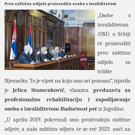
Prvo zaštitno odijelo proizvodiće osobe s invaliditetom
„Osobe s
invaliditetom
(OSI) u Srbiji
će proizvoditi
prvo zaštitno
odijelo za
tržište
Njemačke. To je vijest na koju smo svi ponosni“, izjavila
je
Jelica Stamenković
, vlasnica
preduzeća za
profesionalnu rehabilitaciju i zapošljavanje
osoba s invaliditetom
Budućnost pet
iz Jagodine.
„U aprilu 2019. pokrenuli smo proizvodnju zaštitne
odjeće, a naša zaštitna odjeća će se već 2022. naći na