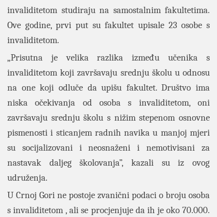
invaliditetom studiraju na samostalnim fakultetima.
Ove godine, prvi put su fakultet upisale 23 osobe s
invaliditetom.
„Prisutna je velika razlika između učenika s
invaliditetom koji završavaju srednju školu u odnosu
na one koji odluče da upišu fakultet. Društvo ima
niska očekivanja od osoba s invaliditetom, oni
završavaju srednju školu s nižim stepenom osnovne
pismenosti i sticanjem radnih navika u manjoj mjeri
su socijalizovani i neosnaženi i nemotivisani za
nastavak daljeg školovanja”, kazali su iz ovog
udruženja.
U Crnoj Gori ne postoje zvanični podaci o broju osoba
s invaliditetom , ali se procjenjuje da ih je oko 70.000.