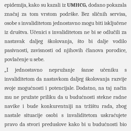
epidemija, kako su kazali iz
UMHCG,
dodano pokazala
značaj za tom vrstom podrške. Bez sličnih servisa,
osobe s invaliditetom jednostavno mogu biti isključene
iz društva. Učenici s invaliditetom ne bi se odlučili za
nastavak daljeg školovanja, što bi dalje vodilo
pasivnosti, zavisnosti od njihovih članova porodice,
povlačenje u sebe.
„I jednostavno nepružanje šanse učeniku s
invaliditetom da nastavkom daljeg školovanja razvije
svoje mogućnosti i potencijale. Dodatno, na taj način
mu ne pružate priliku da u budućnosti stekne radne
navike i bude konkurentniji na tržištu rada, zbog
nastale situacije osobi s invaliditetom uskraćujete
pravo da stvori preduslove kako bi u budućnosti bio