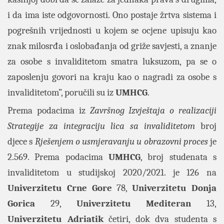
i da ima iste odgovornosti. Ono postaje žrtva sistema i
pogrešnih vrijednosti u kojem se ocjene upisuju kao
znak milosrđa i oslobađanja od griže savjesti, a znanje
za osobe s invaliditetom smatra luksuzom, pa se o
zaposlenju govori na kraju kao o nagradi za osobe s
invaliditetom”, poručili su iz
UMHCG
.
Prema podacima iz
Završnog Izvještaja o realizaciji
Strategije za integraciju lica sa invaliditetom
broj
djece s
Rješenjem o usmjeravanju u obrazovni proces
je
2.569. Prema podacima
UMHCG
, broj studenata s
invaliditetom u studijskoj 2020/2021. je 126 na
Univerzitetu Crne Gore
78,
Univerzitetu Donja
Gorica
29,
Univerzitetu Mediteran
13,
Univerzitetu Adriatik
četiri, dok dva studenta s