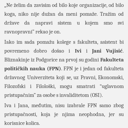
„Ne želim da zavisim od bilo koje organizacije, od bilo
koga, niko nije dužan da meni pomaže. Tražim od
države da napravi sistem u kojem smo svi
ravnopravni” rekao je on.
Iako im sada pomažu kolege s fakulteta, asistent bi
povremeno dobro došao i
Ivi
i
Jani Vujisić
.
Bliznakinje iz Podgorice na prvoj su godini
Fakulteta
političkih nauka (FPN)
. FPN je i jedan od fakulteta
državnog Univerziteta koji se, uz Pravni, Ekonomski,
Filozofski i Filološki, mogu smatrati “uglavnom
pristupačnim” za osobe s invaliditetom (OSI).
Iva i Jana, međutim, nisu izabrale FPN samo zbog
pristupačnosti, koja je njima neophodna, jer su
korisnice kolica.