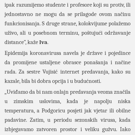
ipak razumijemo studente i profesore koji su protiv, ili
jednostavno ne mogu da se prilagode ovom načinu
funkcionisanja. S druge strane, kolokvijume polažemo
uživo, ali u posebnom terminu, poštujući održavanje
distance”, kaže
Iva
.
Epidemija koronavirusa navela je države i pojedince
da promijene ustaljene obrasce ponašanja i načine
rada. Za sestre Vujisić internet predavanja, kako su
kazale, bila bi dobra opcija i u budućnosti.
„Uviđamo da bi nam onlajn predavanja veoma značila
u zimskim uslovima, kada je napolju niska
temperatura, a Podgoricu posjeti jak vjetar ili obilne
padavine. Zatim, u periodu sezonskih virusa, kada
izbjegavamo zatvoren prostor i veliku gužvu. Iako