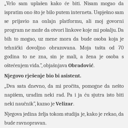
„Vrlo sam uplašen kako će biti. Nisam mogao da
ispratim ono što je bilo putem interneta. Uspješno sam
se prijavio na onlajn platformu, ali moj govorni
program ne može da otvori linkove koje mi pošalju. Da
bih to mogao, uz mene mora da bude osoba koja je
tehnički dovoljno obrazovana. Moja tašta od 70
godina to ne zna, sin je mali, a žena je osoba s
oštećenjem vida.”, objašnjava
Obradović
.
Njegovo rješenje bio bi asistent.
„Dva sata dnevno, da mi pročita, pomogne da nešto
napišem, uradim neki rad. Pa i ja ću sjutra isto biti
neki naučnik”, kazao je
Velizar
.
Njegova jedina želja tokom studija je, kako je rekao, da
bude ravnopravan.