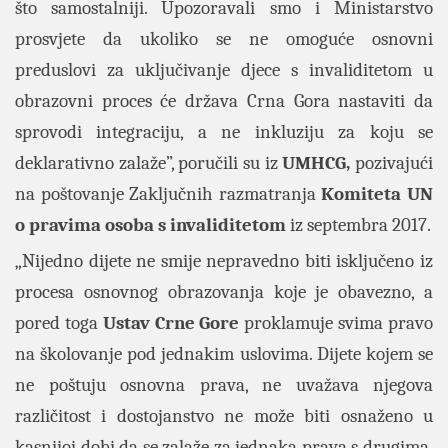
što samostalniji. Upozoravali smo i Ministarstvo
prosvjete da ukoliko se ne omoguće osnovni
preduslovi za uključivanje djece s invaliditetom u
obrazovni proces će država Crna Gora nastaviti da
sprovodi integraciju, a ne inkluziju za koju se
deklarativno zalaže”, poručili su iz
UMHCG,
pozivajući
na poštovanje Zaključnih razmatranja
Komiteta UN
o pravima osoba s invaliditetom
iz septembra 2017.
„Nijedno dijete ne smije nepravedno biti isključeno iz
procesa osnovnog obrazovanja koje je obavezno, a
pored toga
Ustav Crne Gore
proklamuje svima pravo
na školovanje pod jednakim uslovima. Dijete kojem se
ne poštuju osnovna prava, ne uvažava njegova
različitost i dostojanstvo ne može biti osnaženo u
kasnijoj dobi da se zalaže za jednaka prava s drugima,