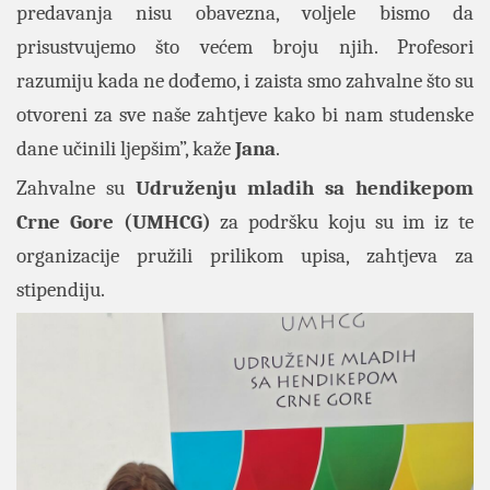
predavanja nisu obavezna, voljele bismo da
prisustvujemo što većem broju njih. Profesori
razumiju kada ne dođemo, i zaista smo zahvalne što su
otvoreni za sve naše zahtjeve kako bi nam studenske
dane učinili ljepšim”, kaže
Jana
.
Zahvalne su
Udruženju mladih sa hendikepom
Crne Gore (UMHCG)
za podršku koju su im iz te
organizacije pružili prilikom upisa, zahtjeva za
stipendiju.