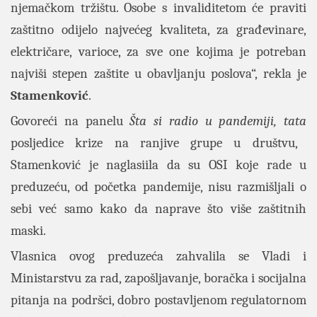
njemačkom tržištu. Osobe s invaliditetom će praviti
zaštitno odijelo najvećeg kvaliteta, za građevinare,
električare, varioce, za sve one kojima je potreban
najviši stepen zaštite u obavljanju poslova“, rekla je
Stamenković
.
Govoreći na panelu
Šta si radio u pandemiji, tata
posljedice krize na ranjive grupe u društvu,
Stamenković je naglasiila da su OSI koje rade u
preduzeću, od početka pandemije, nisu razmišljali o
sebi već samo kako da naprave što više zaštitnih
maski.
Vlasnica ovog preduzeća zahvalila se Vladi i
Ministarstvu za rad, zapošljavanje, boračka i socijalna
pitanja na podršci, dobro postavljenom regulatornom