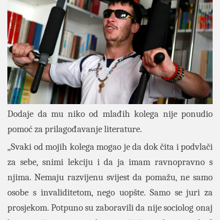
Dodaje da mu niko od mlađih kolega nije ponudio
pomoć za prilagođavanje literature.
„Svaki od mojih kolega mogao je da dok čita i podvlači
za sebe, snimi lekciju i da ja imam ravnopravno s
njima. Nemaju razvijenu svijest da pomažu, ne samo
osobe s invaliditetom, nego uopšte. Samo se juri za
prosjekom. Potpuno su zaboravili da nije sociolog onaj