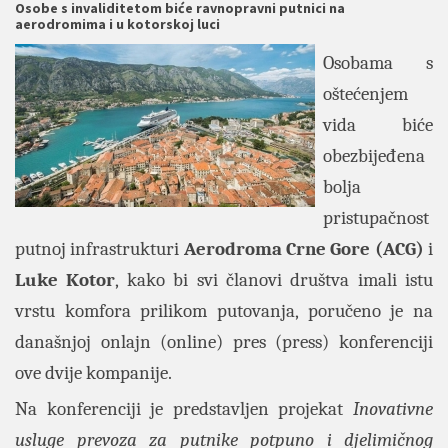
Osobe s invaliditetom biće ravnopravni putnici na
aerodromima i u kotorskoj luci
Osobama s
oštećenjem
vida biće
obezbijeđena
bolja
pristupačnost
putnoj infrastrukturi
Aerodroma Crne Gore (ACG)
i
Luke Kotor
, kako bi svi članovi društva imali istu
vrstu komfora prilikom putovanja, poručeno je na
današnjoj onlajn (online) pres (press) konferenciji
ove dvije kompanije.
Na konferenciji je predstavljen projekat
Inovativne
usluge prevoza za putnike potpuno i djelimičnog