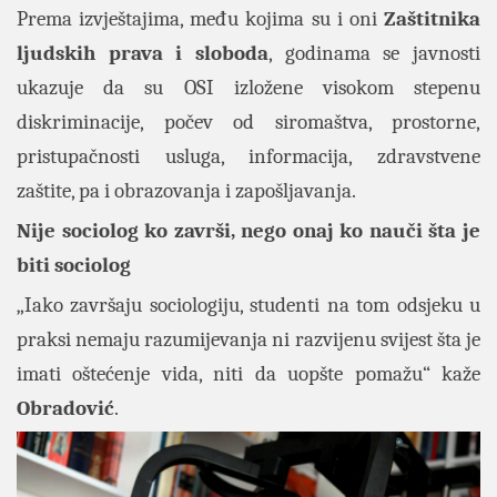
Prema izvještajima, među kojima su i oni
Zaštitnika
ljudskih prava i sloboda
, godinama se javnosti
ukazuje da su OSI izložene visokom stepenu
diskriminacije, počev od siromaštva, prostorne,
pristupačnosti usluga, informacija, zdravstvene
zaštite, pa i obrazovanja i zapošljavanja.
Nije sociolog ko završi, nego onaj ko nauči šta je
biti sociolog
„Iako završaju sociologiju, studenti na tom odsjeku u
praksi nemaju razumijevanja ni razvijenu svijest šta je
imati oštećenje vida, niti da uopšte pomažu“ kaže
Obradović
.