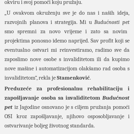
okviru i svoj pomoći koju pružaju.
„U ovakvom okruženju sve je do nas i naših ideja,
razvojnih planova i strategija. Mi u
Budućnosti pet
smo spremni za novo vrijeme i zato sa novim
projektima ponosno idemo naprijed. Sav profit koji se
eventualno ostvari mi reinvestiramo, radimo sve da
zaposlimo nove osobe s invaliditetom ili da kupimo
nove mašine i automatizacijom olakšamo rad osoba s
invaliditetom“, rekla je
Stamenković
.
Preduzeće za profesionalnu rehabilitaciju i
zapošljavanje osoba sa invaliditetom
Budućnost
pet
iz Jagodine osnovano je s ciljem pružanja pomoći
OSI kroz zapošljavanje, njihovo osposobljavanje i
ostvarivanje boljeg životnog standarda.