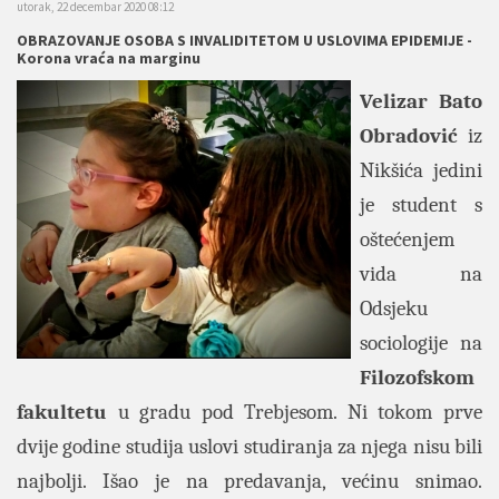
utorak, 22 decembar 2020 08:12
OBRAZOVANJE OSOBA S INVALIDITETOM U USLOVIMA EPIDEMIJE -
Korona vraća na marginu
Velizar Bato
Obradović
iz
Nikšića jedini
je student s
oštećenjem
vida na
Odsjeku
sociologije na
Filozofskom
fakultetu
u gradu pod Trebjesom. Ni tokom prve
dvije godine studija uslovi studiranja za njega nisu bili
najbolji. Išao je na predavanja, većinu snimao.