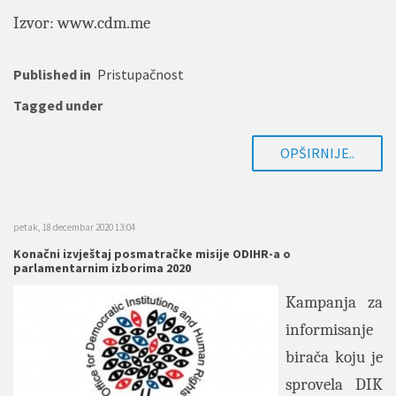
Izvor:
www.cdm.me
Published in
Pristupačnost
Tagged under
OPŠIRNIJE..
petak, 18 decembar 2020 13:04
Konačni izvještaj posmatračke misije ODIHR-a o
parlamentarnim izborima 2020
Kampanja za
informisanje
birača koju je
sprovela DIK