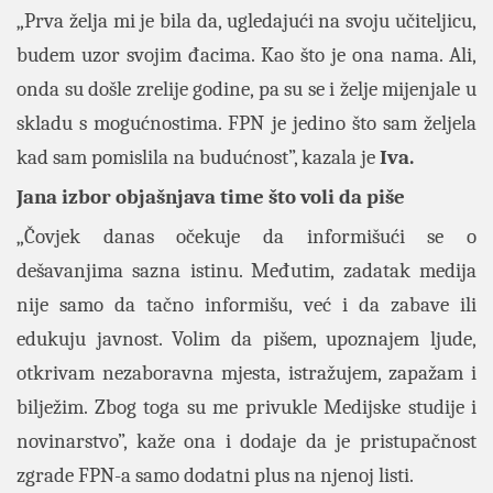
„Prva želja mi je bila da, ugledajući na svoju učiteljicu,
budem uzor svojim đacima. Kao što je ona nama. Ali,
onda su došle zrelije godine, pa su se i želje mijenjale u
skladu s mogućnostima. FPN je jedino što sam željela
kad sam pomislila na budućnost”, kazala je
Iva.
Jana izbor objašnjava time što voli da piše
„Čovjek danas očekuje da informišući se o
dešavanjima sazna istinu. Međutim, zadatak medija
nije samo da tačno informišu, već i da zabave ili
edukuju javnost. Volim da pišem, upoznajem ljude,
otkrivam nezaboravna mjesta, istražujem, zapažam i
bilježim. Zbog toga su me privukle Medijske studije i
novinarstvo”, kaže ona i dodaje da je pristupačnost
zgrade FPN-a samo dodatni plus na njenoj listi.