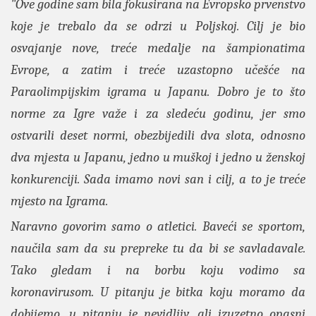
"Ove godine sam bila fokusirana na Evropsko prvenstvo
koje je trebalo da se odrzi u Poljskoj. Cilj je bio
osvajanje nove, treće medalje na šampionatima
Evrope, a zatim i treće uzastopno učešće na
Paraolimpijskim igrama u Japanu. Dobro je to što
norme za Igre važe i za sledeću godinu, jer smo
ostvarili deset normi, obezbijedili dva slota, odnosno
dva mjesta u Japanu, jedno u muškoj i jedno u ženskoj
konkurenciji. Sada imamo novi san i cilj, a to je treće
mjesto na Igrama.
Naravno govorim samo o atletici. Baveći se sportom,
naučila sam da su prepreke tu da bi se savladavale.
Tako gledam i na borbu koju vodimo sa
koronavirusom. U pitanju je bitka koju moramo da
dobijemo, u pitanju je nevidljiv, ali izuzetno opasni