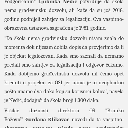
Podgoričanin"
Ljubinka Nedić
potvrđuje da škola
nema građevinsku dozvolu, ali kaže da su još 2018.
godine podnijeli zahtjev za legalizaciju. Ova vaspitno-
obrazovna ustanova sagrađena je 1981. godine.
“Da škola nema građvinsku dozvolu nisam znala do
momenta dok nijesam dobila dopis da provjerimo da li
je objekat legalozovan. Kada smo saznali da nemamo
predali smo zahtjev za legalizaciju i odgovor čekamo.
Kada dobijemo građevinsku dozvolu mi ćemo opet
krenuti u projekat za OSI jer nama je to neophodno
pošto imamo dva đaka koji su korisnici kolica”, navela
je Nedić, dodajući da škola broji 1.300 đaka.
Vršilac dužnosti direktora OŠ "Branko
Božović"
Gordana Klikovac
navodi da ta vaspitno-