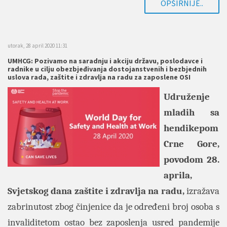
OPŠIRNIJE..
utorak, 28 april 2020 11:31
UMHCG: Pozivamo na saradnju i akciju državu, poslodavce i
radnike u cilju obezbjeđivanja dostojanstvenih i bezbjednih
uslova rada, zaštite i zdravlja na radu za zaposlene OSI
Udruženje
mladih sa
hendikepom
Crne Gore,
povodom 28.
aprila,
Svjetskog dana zaštite i zdravlja na radu,
izražava
zabrinutost zbog činjenice da je određeni broj osoba s
invaliditetom ostao bez zaposlenja usred pandemije