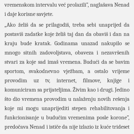
vremenskom intervalu već prolazili”, naglašava Nenad
i daje korisne savjete.
„Ako želiš da se prilagodiš, treba sebi unaprijed da
postaviš zadatke koje želiš taj dan da obaviš i dan na
kraju bude kratak. Godinama unazad nakupilo se
mnogo sitnih zadovoljstava, obaveza i nezavršenih
stvari za koje sad imaš vremena. Budući da se bavim
sportom, svakodnevno vježbam, a ostalo vrijeme
provodim uz tv, internet, filmove, knjige i
komuniciram sa prijateljima. Živim kao i drugi. Jedino
što dio vremena provodim u nalaženju novih rešenja
koje mi mogu unaprijediti stepen rehabilitovanja i
funkcionisanje u budućim vremenima posle korone”,
predočava Nenad i ističe da nije izlazio iz kuće trideset