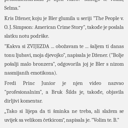
Selma."
Kris Džener, koju je Bler glumila u seriji "The People v.
O. J. Simpson: American Crime Story", takođe je poslala
slatku notu podrške.
"Kakva si ZVIJEZDA ... obožavam te ... šaljem ti danas
tonu ljubavi, moja djevojko", napisala je Džener. ("Bolje
pošalji malo bronzera", odgovorila joj je Bler s nizom
nasmijanih emotikona).
Fredi Princ Junior je njen video nazvao
"profesionalnim", a Bruk Šilds je, takođe, objavila
dirljivi komentar.
„Tako si lijepa da ti šminka ne treba, ali slažem se
uvijek sa velikom četkicom“, napisala je. "Volim te. B."