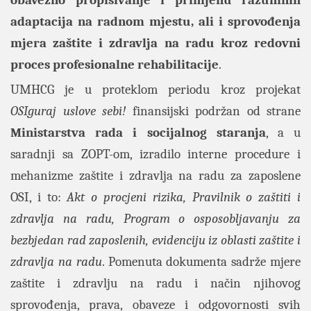
obavezno propisivanje i primjenu razumnih
adaptacija na radnom mjestu, ali i sprovođenja
mjera zaštite i zdravlja na radu kroz redovni
proces profesionalne rehabilitacije
.
UMHCG je u proteklom periodu kroz projekat
OSIguraj uslove sebi!
finansijski podržan od strane
Ministarstva rada i socijalnog staranja
, a u
saradnji sa ZOPT-om, izradilo interne procedure i
mehanizme zaštite i zdravlja na radu za zaposlene
OSI, i to:
Akt o procjeni rizika, Pravilnik o zaštiti i
zdravlja na radu, Program o osposobljavanju za
bezbjedan rad zaposlenih, evidenciju iz oblasti zaštite i
zdravlja na radu
. Pomenuta dokumenta sadrže mjere
zaštite i zdravlju na radu i način njihovog
sprovođenja, prava, obaveze i odgovornosti svih