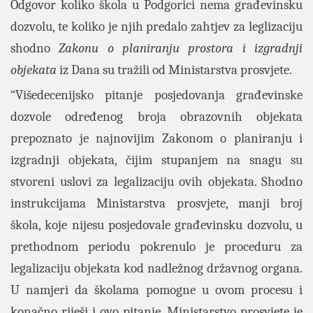
Odgovor koliko škola u Podgorici nema građevinsku
dozvolu, te koliko je njih predalo zahtjev za leglizaciju
shodno
Zakonu o planiranju prostora i izgradnji
objekata
iz
Dana
su tražili od Ministarstva prosvjete.
“Višedecenijsko pitanje posjedovanja građevinske
dozvole određenog broja obrazovnih objekata
prepoznato je najnovijim Zakonom o planiranju i
izgradnji objekata, čijim stupanjem na snagu su
stvoreni uslovi za legalizaciju ovih objekata. Shodno
instrukcijama Ministarstva prosvjete, manji broj
škola, koje nijesu posjedovale građevinsku dozvolu, u
prethodnom periodu pokrenulo je proceduru za
legalizaciju objekata kod nadležnog državnog organa.
U namjeri da školama pomogne u ovom procesu i
konačno riješi i ovo pitanje, Ministarstvo prosvjete je