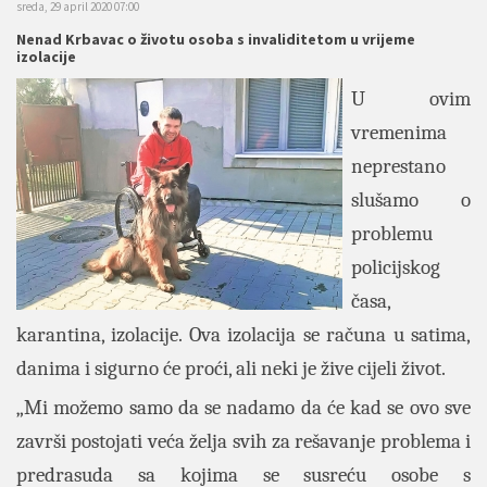
sreda, 29 april 2020 07:00
Nenad Krbavac o životu osoba s invaliditetom u vrijeme
izolacije
U ovim
vremenima
neprestano
slušamo o
problemu
policijskog
časa,
karantina, izolacije. Ova izolacija se računa u satima,
danima i sigurno će proći, ali neki je žive cijeli život.
„Mi možemo samo da se nadamo da će kad se ovo sve
završi postojati veća želja svih za rešavanje problema i
predrasuda sa kojima se susreću osobe s