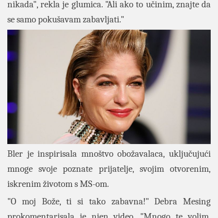
nikada", rekla je glumica. "Ali ako to učinim, znajte da
se samo pokušavam zabavljati."
Bler je inspirisala mnoštvo obožavalaca, uključujući
mnoge svoje poznate prijatelje, svojim otvorenim,
iskrenim životom s MS-om.
"O moj Bože, ti si tako zabavna!" Debra Mesing
prokomentarisala je njen video. "Mnogo te volim,