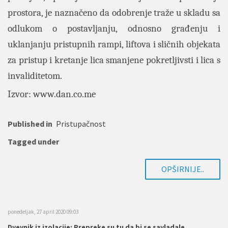
prostora, je naznačeno da odobrenje traže u skladu sa
odlukom o postavljanju, odnosno građenju i
uklanjanju pristupnih rampi, liftova i sličnih objekata
za pristup i kretanje lica smanjene pokretljivsti i lica s
invaliditetom.
Izvor:
www.dan.co.me
Published in
Pristupačnost
Tagged under
OPŠIRNIJE..
ponedeljak, 27 april 2020 09:03
Dvevnik iz izolacije: Prepreke su tu da bi se savladale