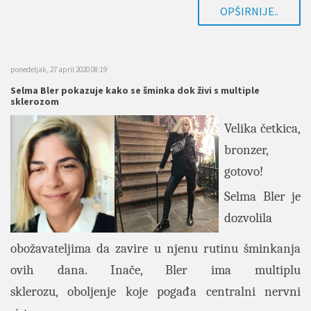
OPŠIRNIJE..
ponedeljak, 27 april 2020 08:19
Selma Bler pokazuje kako se šminka dok živi s multiple
sklerozom
Velika četkica,
bronzer,
gotovo!
Selma Bler je
dozvolila
obožavateljima da zavire u njenu rutinu šminkanja
ovih dana. Inače, Bler ima multiplu
sklerozu, oboljenje koje pogađa centralni nervni