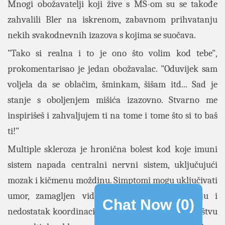
Mnogi obožavatelji koji žive s MS-om su se takođe
zahvalili Bler na iskrenom, zabavnom prihvatanju
nekih svakodnevnih izazova s kojima se suočava.
"Tako si realna i to je ono što volim kod tebe",
prokomentarisao je jedan obožavalac. "Oduvijek sam
voljela da se oblačim, šminkam, šišam itd... Sad je
stanje s oboljenjem mišića izazovno. Stvarno me
inspirišeš i zahvaljujem ti na tome i tome što si to baš
ti!"
Multiple skleroza je hronična bolest kod koje imuni
sistem napada centralni nervni sistem, uključujući
mozak i kičmenu moždinu. Simptomi mogu uključivati
umor, zamagljen vid, poteškoće u balansiranju i
Chat Now (
0
)
nedostatak koordinacije, prema Nacionalnom društvu