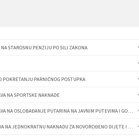
NA STAROSNU PENZIJU PO SILI ZAKONA
 O POKRETANJU PARNIČNOG POSTUPKA
AVA NA SPORTSKE NAKNADE
OPŠIRNIJ
SMJERNICA ZA OSTVARIVANJE PRAVA NA OSLOBAĐANJE PUTARINA NA JAVNIM PUTEVIMA I GODIŠNJIH NAKNADA
OPŠIRNIJ
SMJERNICA O OSTVARIVANJU PRAVA NA JEDNOKRATNU NAKNADU ZA NOVOROĐENO DIJETE I PRAVA NA NAKNADU PO OSN...
OPŠIRNIJ