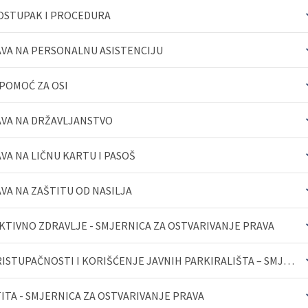
OPŠIRNIJ
OPŠIRNIJ
POSTUPAK I PROCEDURA
AVA NA PERSONALNU ASISTENCIJU
OPŠIRNIJ
OPŠIRNIJ
 POMOĆ ZA OSI
AVA NA DRŽAVLJANSTVO
OPŠIRNIJ
VA NA LIČNU KARTU I PASOŠ
OPŠIRNIJ
OPŠIRNIJ
VA NA ZAŠTITU OD NASILJA
KTIVNO ZDRAVLJE - SMJERNICA ZA OSTVARIVANJE PRAVA
OPŠIRNIJ
OPŠIRNIJ
OZNAČAVANJE VOZILA ZNAKOM PRISTUPAČNOSTI I KORIŠĆENJE JAVNIH PARKIRALIŠTA – SMJERNICA ZA OSTVARIVANJ...
OPŠIRNIJ
TA - SMJERNICA ZA OSTVARIVANJE PRAVA