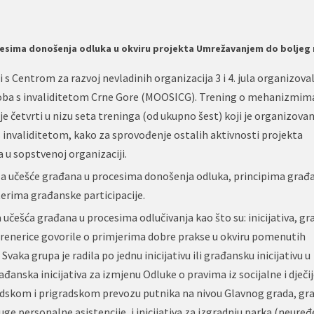
esima donošenja odluka u okviru projekta Umrežavanjem do boljeg
 Centrom za razvoj nevladinih organizacija 3 i 4. jula organizoval
soba s invaliditetom Crne Gore (MOOSICG). Trening o mehanizmim
 četvrti u nizu seta treninga (od ukupno šest) koji je organizovan
s invaliditetom, kako za sprovođenje ostalih aktivnosti projekta
 u sopstvenoj organizaciji.
a za učešće građana u procesima donošenja odluka, principima građ
terima građanske participacije.
 učešća građana u procesima odlučivanja kao što su: inicijativa, g
u trenerice govorile o primjerima dobre prakse u okviru pomenutih
vaka grupa je radila po jednu inicijativu ili građansku inicijativu u
đanska inicijativa za izmjenu Odluke o pravima iz socijalne i dječij
radskom i prigradskom prevozu putnika na nivou Glavnog grada, g
uge personalne asistencije, i inicijativa za izgradnju parka (neure