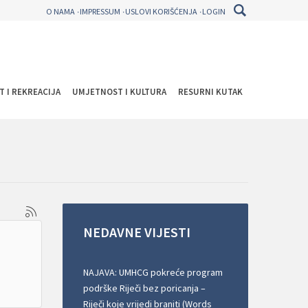
O NAMA
IMPRESSUM
USLOVI KORIŠĆENJA
LOGIN
T I REKREACIJA
UMJETNOST I KULTURA
RESURNI KUTAK
NEDAVNE
VIJESTI
NAJAVA: UMHCG pokreće program
podrške Riječi bez poricanja –
Riječi koje vrijedi braniti (Words