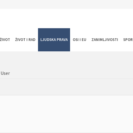
ŽIVOT
ŽIVOT I RAD
LJUDSKA PRAVA
OSI I EU
ZANIMLJIVOSTI
SPOR
 User