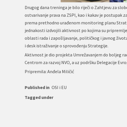
Drugog dana treninga je bilo riječi o Zahtjevu za sl
ostvarivanje prava na ZSPI, kao i kakav je postupak 
prema prethodno urađenom monitoring planu Strategij
jednakosti izdvojili aktivnost po kojima su pripremlje
oblasti rada i zapošljavanje, političkog i javnog živo
i desk istraživanje o sprovođenju Strategije.
Aktivnost je dio projekta Umrežavanjem do boljeg rad
Centrom za razvoj NVO, a uz podršku Delegacije Evrop
Pripremila: Anđela Miličić
Published in
OSI i EU
Tagged under