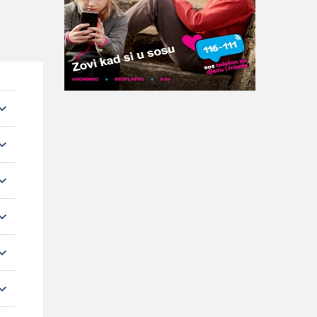
E
E
E