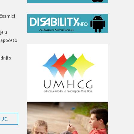
učesmici
je u
 započeto
dnji s
JE..