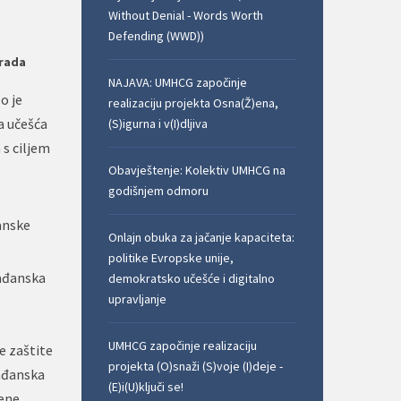
Without Denial - Words Worth
Defending (WWD))
 rada
NAJAVA: UMHCG započinje
o je
realizaciju projekta Osna(Ž)ena,
a učešća
(S)igurna i v(I)dljiva
 s ciljem
Obavještenje: Kolektiv UMHCG na
godišnjem odmoru
anske
Onlajn obuka za jačanje kapaciteta:
politike Evropske unije,
rađanska
demokratsko učešće i digitalno
upravljanje
UMHCG započinje realizaciju
e zaštite
projekta (O)snaži (S)voje (I)deje -
rađanska
(E)i(U)ključi se!
đene