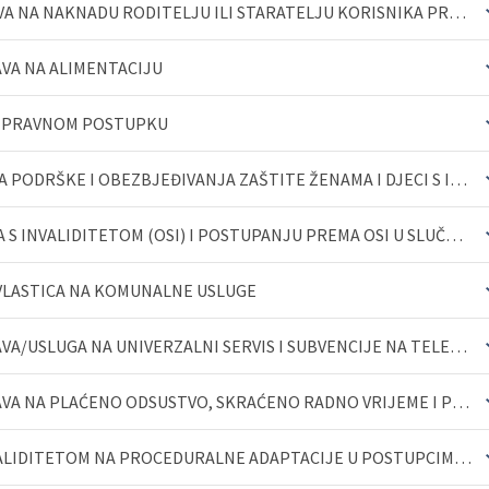
SMJERNICA O OSTVARIVANJU PRAVA NA NAKNADU RODITELJU ILI STARATELJU KORISNIKA PRAVA NA LIČNU INVALIDN...
OPŠIRNIJ
VA NA ALIMENTACIJU
I PRAVNOM POSTUPKU
SMJERNICA O NAČINIMA PRUŽANJA PODRŠKE I OBEZBJEĐIVANJA ZAŠTITE ŽENAMA I DJECI S INVALIDITETOM I NJIH...
OPŠIRNIJ
OPŠIRNIJ
SMJERNICE O POSTUPANJU OSOBA S INVALIDITETOM (OSI) I POSTUPANJU PREMA OSI U SLUČAJU ELEMENTARNIH NEP...
OPŠIRNIJ
VLASTICA NA KOMUNALNE USLUGE
OPŠIRNIJ
SMJERNICA ZA OSTVARIVANJE PRAVA/USLUGA NA UNIVERZALNI SERVIS I SUBVENCIJE NA TELEKOMUNIKACIONE USLUG...
OPŠIRNIJ
SMJERNICE ZA OSTVARIVANJE PRAVA NA PLAĆENO ODSUSTVO, SKRAĆENO RADNO VRIJEME I POLOVINU PUNOG RADNOG ...
SMJERNICE O PRAVU OSOBA S INVALIDITETOM NA PROCEDURALNE ADAPTACIJE U POSTUPCIMA PRED ORGANIMA CRNE G...
OPŠIRNIJ