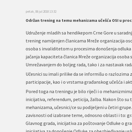
petak, 06 jul 2018 13:32
Održan trening na temu mehanizama učešća OSI u proc
Udruženje mladih sa hendikepom Crne Gore u saradnji s
trening namijenjen članicama Mreže organizacija o
osoba s invaliditetom u procesima donošenja odluka je
jačanja kapaciteta članica Mreže organizacija osoba 
Umrežavanjem do boljeg rada, tako i za nastavak rada
Učesnici su imali prilike da se informišu o razlozim
participacije, kao i o vrstama građanskog učešća i ak
Pored toga na treningu je bilo riječi i o mehanizmima
inicijativa, referendum, peticija, žalba. Nakon što s
mehanizama, učesnici/ce su podijeljeni u četiri grupe. S
zavisnosti od izabrane teme, odnosno oblasti i to: gra
Glavnog grada, inicijativa za poštovanje Odluke o g
inicijativa za donošenje Odluke za obezbjeđivanje usl