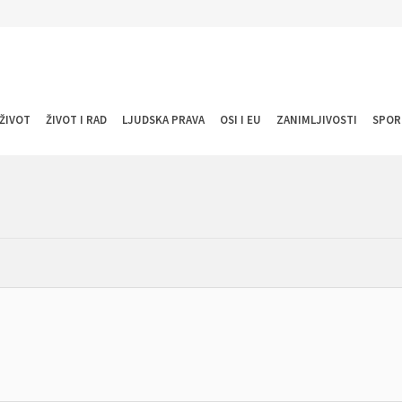
ŽIVOT
ŽIVOT I RAD
LJUDSKA PRAVA
OSI I EU
ZANIMLJIVOSTI
SPOR