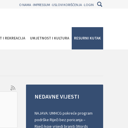
O NAMA
IMPRESSUM
USLOVI KORIŠĆENJA
LOGIN
T I REKREACIJA
UMJETNOST I KULTURA
RESURNI KUTAK
NEDAVNE
VIJESTI
NAJAVA: UMHCG pokreće program
podrške Riječi bez poricanja –
Riječi koje vrijedi braniti (Words