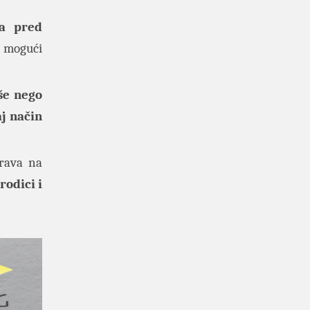
ma pred
n mogući
še nego
j način
prava na
rodici i