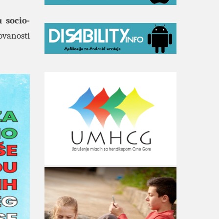
u socio-
ovanosti