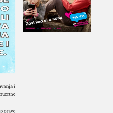
avanja i
 izuzetno
to pravo