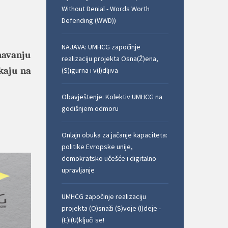
Without Denial - Words Worth
Defending (WWD))
NAJAVA: UMHCG započinje
navanju
realizaciju projekta Osna(Ž)ena,
kaju na
(S)igurna i v(I)dljiva
Obavještenje: Kolektiv UMHCG na
godišnjem odmoru
Onlajn obuka za jačanje kapaciteta:
politike Evropske unije,
demokratsko učešće i digitalno
upravljanje
UMHCG započinje realizaciju
projekta (O)snaži (S)voje (I)deje -
(E)i(U)ključi se!