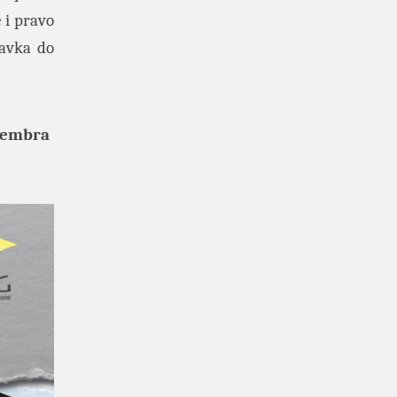
 i pravo
ravka do
ecembra