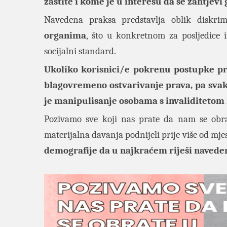
zaštite i kome je u interesu da se zahtjevi
Navedena praksa predstavlja oblik diskri
organima
, što u konkretnom za posljedice 
socijalni standard.
Ukoliko korisnici/e pokrenu postupke pr
blagovremeno ostvarivanje prava, pa svaka
je manipulisanje osobama s invaliditetom 
Pozivamo sve koji nas prate da nam se obra
materijalna davanja podnijeli prije više od mje
demografije da u najkraćem riješi navede