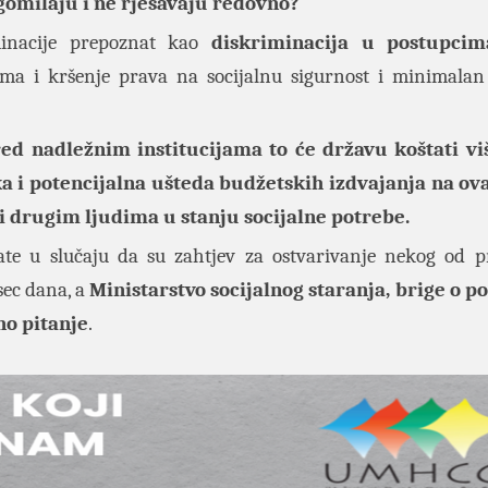
 gomilaju i ne rješavaju redovno?
minacije prepoznat kao
diskriminacija u postupci
ima i kršenje prava na socijalnu sigurnost i minimala
ed nadležnim institucijama to će državu koštati vi
 i potencijalna ušteda budžetskih izdvajanja na ova
i drugim ljudima u stanju socijalne potrebe.
te u slučaju da su zahtjev za ostvarivanje nekog od 
sec dana, a
Ministarstvo socijalnog staranja, brige o po
no pitanje
.