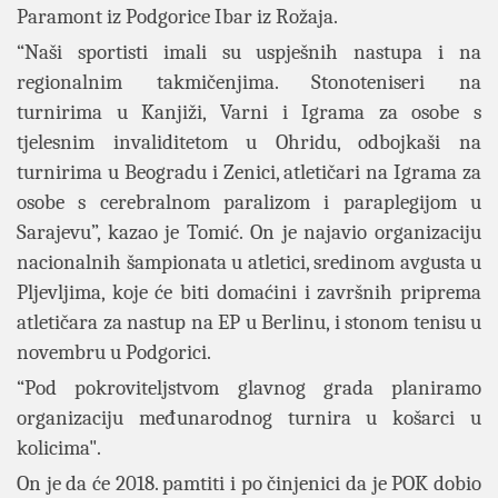
Paramont iz Podgorice Ibar iz Rožaja.
“Naši sportisti imali su uspješnih nastupa i na
regionalnim takmičenjima. Stonoteniseri na
turnirima u Kanjiži, Varni i Igrama za osobe s
tjelesnim invaliditetom u Ohridu, odbojkaši na
turnirima u Beogradu i Zenici, atletičari na Igrama za
osobe s cerebralnom paralizom i paraplegijom u
Sarajevu”, kazao je Tomić. On je najavio organizaciju
nacionalnih šampionata u atletici, sredinom avgusta u
Pljevljima, koje će biti domaćini i završnih priprema
atletičara za nastup na EP u Berlinu, i stonom tenisu u
novembru u Podgorici.
“Pod pokroviteljstvom glavnog grada planiramo
organizaciju međunarodnog turnira u košarci u
kolicima".
On je da će 2018. pamtiti i po činjenici da je POK dobio