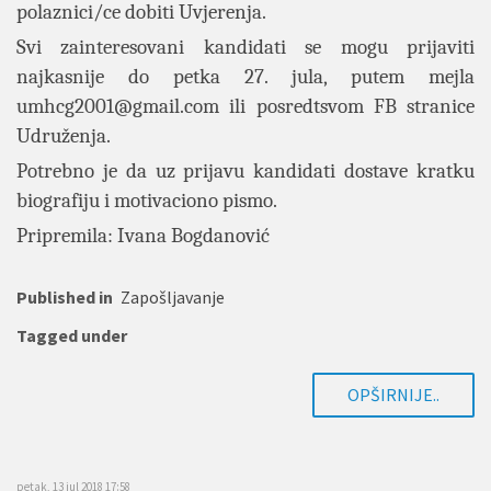
polaznici/ce dobiti Uvjerenja.
Svi zainteresovani kandidati se mogu prijaviti
najkasnije do petka 27. jula, putem mejla
umhcg2001@gmail.com
ili posredtsvom FB stranice
Udruženja.
Potrebno je da uz prijavu kandidati dostave kratku
biografiju i motivaciono pismo.
Pripremila: Ivana Bogdanović
Published in
Zapošljavanje
Tagged under
OPŠIRNIJE..
petak, 13 jul 2018 17:58