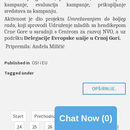
kampanje, evaluacija kampanje, prikupljanje
sredstava za kampanju.
Aktivnost je dio projekta
Umrežavanjem do boljeg
rada
, koji sprovodi Udruženje mladih sa hendikepom
Crne Gore u saradnji s Centrom za razvoj NVO, a uz
podršku
Delegacije Evropske unije u Crnoj Gori.
Pripremila: Anđela Miličić
Published in
OSI i EU
Tagged under
OPŠIRNIJE..
Start
Prethodna
20
21
22
23
Chat Now (
0
)
29
Sledeća
Kraj
24
25
26
27
28