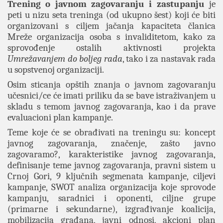
Trening o javnom zagovaranju i zastupanju
je
peti u nizu seta treninga (od ukupno šest) koji će biti
organizovani s ciljem jačanja kapaciteta članica
Mreže organizacija osoba s invaliditetom, kako za
sprovođenje ostalih aktivnosti projekta
Umrežavanjem do boljeg rada
, tako i za nastavak rada
u sopstvenoj organizaciji.
Osim sticanja opštih znanja o javnom zagovaranju
učesnici/ce će imati priliku da se bave istraživanjem u
skladu s temom javnog zagovaranja, kao i da prave
evaluacioni plan kampanje.
Teme koje će se obrađivati na treningu su: koncept
javnog zagovaranja, značenje, zašto javno
zagovaramo?, karakteristike javnog zagovaranja,
definisanje teme javnog zagovaranja, pravni sistem u
Crnoj Gori, 9 ključnih segmenata kampanje, ciljevi
kampanje, SWOT analiza organizacija koje sprovode
kampanju, saradnici i oponenti, ciljne grupe
(primarne i sekundarne), izgrađivanje koalicija,
mobilizacija građana, javni odnosi, akcioni plan