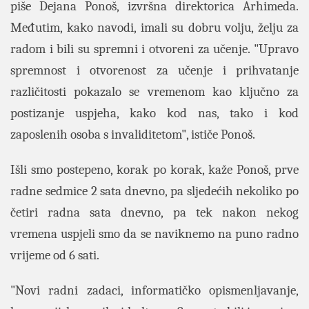
piše Dejana Ponoš, izvršna direktorica Arhimeda.
Međutim, kako navodi, imali su dobru volju, želju za
radom i bili su spremni i otvoreni za učenje. "Upravo
spremnost i otvorenost za učenje i prihvatanje
razli
č
itosti pokazalo se vremenom kao ključno za
postizanje uspjeha, kako kod nas, tako i kod
zaposlenih osoba s invaliditetom", ističe Ponoš.
Išli smo postepeno, korak po korak, kaže Ponoš, prve
radne sedmice 2 sata dnevno, pa sljedećih nekoliko po
četiri radna sata dnevno, pa tek nakon nekog
vremena uspjeli smo da se naviknemo na puno radno
vrijeme od 6 sati.
"Novi radni zadaci, informatičko opismenljavanje,