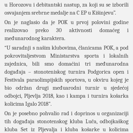
u Horozovu i debitantski nastup, za koji su se izborili
osvajanjem srebrne medalje na C EP u Kišinjevu”.
On je naglasio da je POK u prvoj polovini godine
realizovao preko 30 aktivnosti domaćeg i
međunarodnog karaktera.
“U saradnji s našim klubovima, članicama POK, a pod
pokrovitaljestvom Ministarstva sporta i lokalnih
zajednica, bili smo domaćini tri međunarodna
događaja – stonoteniskog turnira Podgorica open i
Festivala paraolimpijskih sportova, u okviru kojeg je
bio održan drugi međuarodni turnir u sjedećoj
odbojci, Pljevlja 2018, kao i kampa i turnira košarka
kolicima Igalo 2018".
On je posebno pohvalio rad i doprinos u organizaciji
tih događaja stonotenskog kluba Luča, odbojkaškog
kluba Set iz Pljevalja i kluba košarke u kolicima