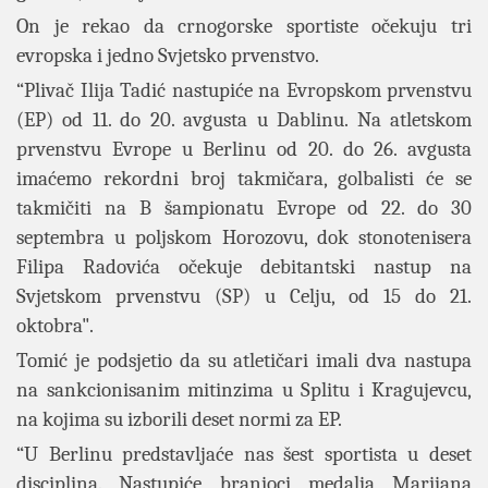
On je rekao da crnogorske sportiste očekuju tri
evropska i jedno Svjetsko prvenstvo.
“Plivač Ilija Tadić nastupiće na Evropskom prvenstvu
(EP) od 11. do 20. avgusta u Dablinu. Na atletskom
prvenstvu Evrope u Berlinu od 20. do 26. avgusta
imaćemo rekordni broj takmičara, golbalisti će se
takmičiti na B šampionatu Evrope od 22. do 30
septembra u poljskom Horozovu, dok stonotenisera
Filipa Radovića očekuje debitantski nastup na
Svjetskom prvenstvu (SP) u Celju, od 15 do 21.
oktobra".
Tomić je podsjetio da su atletičari imali dva nastupa
na sankcionisanim mitinzima u Splitu i Kragujevcu,
na kojima su izborili deset normi za EP.
“U Berlinu predstavljaće nas šest sportista u deset
disciplina. Nastupiće branioci medalja Marijana