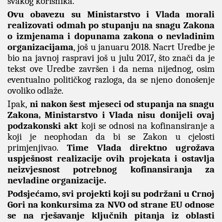
svakog korisnika.
Ovu obavezu su Ministarstvo i Vlada morali
realizovati odmah po stupanju na snagu Zakona
o izmjenama i dopunama zakona o nevladinim
organizacijama
, još u januaru 2018. Nacrt Uredbe je
bio na javnoj raspravi još u julu 2017, što znači da je
tekst ove Uredbe završen i da nema nijednog, osim
eventualno političkog razloga, da se njeno donošenje
ovoliko odlaže.
Ipak,
ni nakon šest mjeseci od stupanja na snagu
Zakona, Ministarstvo i Vlada nisu donijeli ovaj
podzakonski akt
koji se odnosi na kofinansiranje a
koji je neophodan da bi se Zakon u cjelosti
primjenjivao.
Time Vlada direktno ugrožava
uspješnost realizacije ovih projekata i ostavlja
neizvjesnost potrebnog kofinansiranja za
nevladine organizacije.
Podsjećamo, svi projekti koji su podržani u Crnoj
Gori na konkursima za NVO od strane EU odnose
se na rješavanje ključnih pitanja iz oblasti