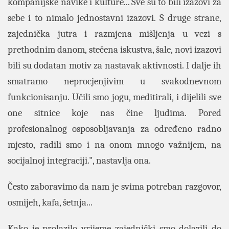
kompanijske navike i kulture... Sve su to bili izazovi za
sebe i to nimalo jednostavni izazovi. S druge strane,
zajednička jutra i razmjena mišljenja u vezi s
prethodnim danom, stečena iskustva, šale, novi izazovi
bili su dodatan motiv za nastavak aktivnosti. I dalje ih
smatramo neprocjenjivim u svakodnevnom
funkcionisanju. Učili smo jogu, meditirali, i dijelili sve
one sitnice koje nas čine ljudima. Pored
profesionalnog osposobljavanja za određeno radno
mjesto, radili smo i na onom mnogo važnijem, na
socijalnoj integraciji.", nastavlja ona.
Često zaboravimo da nam je svima potreban razgovor,
osmijeh, kafa, šetnja...
Kako je prolazilo vrijeme zajednički smo dolazili do