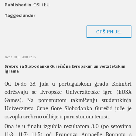
Published in
OSI i EU
Tagged under
OPŠIRNIJE..
sreda, 18 jul 2018 12:16
Srebro za Slobodanku Gurešić na Evropskim univerzitetskim
igrama
Od 14.do 28. jula u portugalskom gradu Koimbri
održavaju se Evropske Univerzitetske igre (EUSA
Games). Na pomenutom takmičenju studentkinja
Univerziteta Crne Gore Slobodanka Gurešić juče je
osvojila srebrno odličje u para stonom tenisu.
Ona je u finalu izgubila rezultatom 3:0 (po setovima
11:3; 11:7; 11:5) od Francuza Annaelle Bonnota s