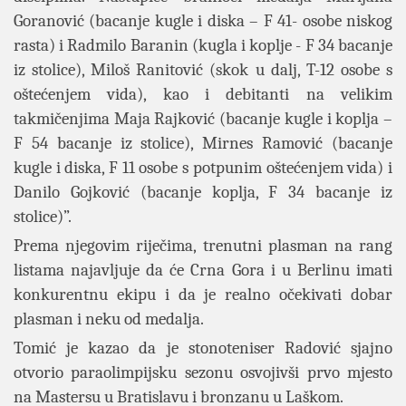
Goranović (bacanje kugle i diska – F 41- osobe niskog
rasta) i Radmilo Baranin (kugla i koplje - F 34 bacanje
iz stolice), Miloš Ranitović (skok u dalj, T-12 osobe s
oštećenjem vida), kao i debitanti na velikim
takmičenjima Maja Rajković (bacanje kugle i koplja –
F 54 bacanje iz stolice), Mirnes Ramović (bacanje
kugle i diska, F 11 osobe s potpunim oštećenjem vida) i
Danilo Gojković (bacanje koplja, F 34 bacanje iz
stolice)”.
Prema njegovim riječima, trenutni plasman na rang
listama najavljuje da će Crna Gora i u Berlinu imati
konkurentnu ekipu i da je realno očekivati dobar
plasman i neku od medalja.
Tomić je kazao da je stonoteniser Radović sjajno
otvorio paraolimpijsku sezonu osvojivši prvo mjesto
na Mastersu u Bratislavu i bronzanu u Laškom.