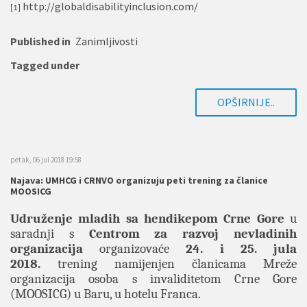
http://globaldisabilityinclusion.com/
[1]
Published in
Zanimljivosti
Tagged under
OPŠIRNIJE..
petak, 06 jul 2018 19:58
Najava: UMHCG i CRNVO organizuju peti trening za članice
MOOSICG
Udruženje mladih sa hendikepom Crne Gore
u
saradnji s
Centrom za razvoj nevladinih
organizacija
organizovaće
24. i 25. jula
2018.
trening namijenjen članicama Mreže
organizacija osoba s invaliditetom Crne Gore
(MOOSICG) u Baru, u hotelu Franca.