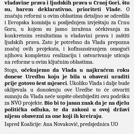
vladavine prava i ljudskih prava u Crnoj Gori, što
su, barem deklarativno, prioriteti Vlade.
O
značaju reformi u ovim oblastima detaljno se odredila
i Evropska komisija u posljednjem izvještaju za Crnu
Goru, u kojem su jasno izražena očekivanja za
konkretnim rezultatima u vladavini prava i zaštiti
ljudskih prava. Zato je potrebno da Vlada prepozna
značaj ovih projekata, i kofinansiranjem omogući
njihovu kompletnu realizaciju i ostvarivanje uticaja
na reforme u ovim ključnim oblastima.
Stoga,
očekujemo da Vlada u najkraćem roku
donese Uredbu koju je bila u obavezi uraditi
prije gotovo šest mjeseci
. Ukoliko Vlada i dalje bude
oklijevala u donošenju ove Uredbe to će otvoriti
sumnju da Vlada neće uopšte obezbijediti ovu podršku
za NVO projekte.
Bio bi to jasan znak da je na djelu
politička odluka, te da zakoni u ovoj državi
nijesu obavezni za one koji ih kreiraju
.
Ispred Koalicije: Ana Novaković, predsjednica UO