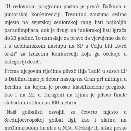
“U redovnom programu postao je prvak Balkana u
juniorskoj konkurenciji. Trenutno zauzima sedmo
mjesto na svjetskoj seniorskoj rang listi najboljih
paraolimpijaca, dok je drugi na juniorskoj listi igrača
do 23 godine. To nam daje za pravo da vjerujemo da će
i u debitantskom nastupu na SP u Celju biti „tvrd
orah“ za izuzetnu konkureciji koja ga očekuje u
kategoriji deset”.
Prema njegovim riječima plivač Ilija Tadić u sustet EP
u Dablinu imao je dobar nastup na Gran pri mitingu u
Berlinu, na kojem je prošao klasifikacione preglede,
kao i na MI u Taragoni na kjima je plivao finale
slobodnim stilom na 100 metara.
“Naši golbalisti osvojili su četvrto mjesto u
Srednjoevropskoj golbal ligi, kao i zlatnu na
međunarodom turniru u Nišu. Očekuje ih težak posao