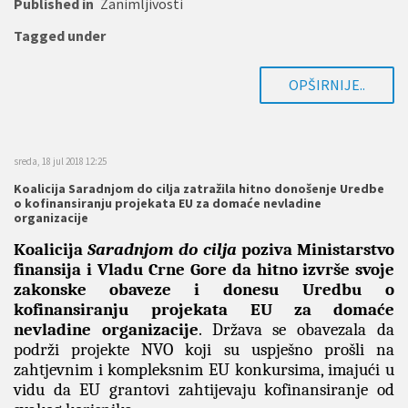
Published in
Zanimljivosti
Tagged under
OPŠIRNIJE..
sreda, 18 jul 2018 12:25
Koalicija Saradnjom do cilja zatražila hitno donošenje Uredbe
o kofinansiranju projekata EU za domaće nevladine
organizacije
Koalicija
Saradnjom do cilja
poziva Ministarstvo
finansija i Vladu Crne Gore da hitno izvrše svoje
zakonske obaveze i donesu Uredbu o
kofinansiranju projekata EU za domaće
nevladine organizacije
. Država se obavezala da
podrži projekte NVO koji su uspješno prošli na
zahtjevnim i kompleksnim EU konkursima, imajući u
vidu da EU grantovi zahtijevaju kofinansiranje od