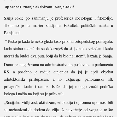
Upornost, znanje aktivizam - Sanja Jokić
Sanja Jokić po zanimanju je profesorica sociologije i filozofije.
Trenutno je na master studijama Fakulteta političkih nauka u
Banjaluci.
“Teško je kada te neko gleda kroz prizmu ortopedskog pomagala,
kada stalno moraš da se dokazuješ da si jednako vrijedan i kada
moraš da budeš dva puta bolji da bi bio na istom”, kazala je Sanja.
Danas je angažovana na administrativnim poslovima u parlamentu
RS, a posebno je raduje činjenica da joj je cijeli objekat
arhitektonski pristupačan, a to uključuje panoramski lift,
prilagođen toalet i rampe. Ističe da joj mnogo znači podrška
kolega i način na koji su je prihvatili.
„Socijalna vidljivost, aktivizam, edukacija i ogromna upornost bili
su mehanizmi da dođem do cilja. A najvažnije od svega je to što
sam majka koja svom djetetu želi da pokaže da u životu nikada ne