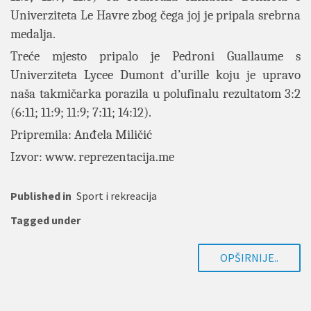
Univerziteta Le Havre zbog čega joj je pripala srebrna
medalja.
Treće mjesto pripalo je Pedroni Guallaume s
Univerziteta Lycee Dumont d’urille koju je upravo
naša takmičarka porazila u polufinalu rezultatom 3:2
(6:11; 11:9; 11:9; 7:11; 14:12).
Pripremila: Anđela Miličić
Izvor: www. reprezentacija.me
Published in
Sport i rekreacija
Tagged under
OPŠIRNIJE..