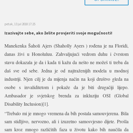
petak, 13 jul 2018 17:25
Izazivajte sebe, ako želite provjeriti svoje mogućnosti!
Manekenka Šaholi Ajers (Shaholly Ayers ) rođena je na Floridi,
danas živi u Honoluluu. Zahvaljujući vedrom duhu i čvrstom
stavu dokazala je da i kada ti kažu da nešto ne možeš ti treba da
daš sve od sebe. Jedna je od najtraženijih modela u modnoj
industriji. Njen cilj je da mijenja način na koji društvo gleda na
osobe s invaliditetom i pokaže da je biti drugačiji lijepo.
Ambasador je svjetskog brenda za inkluziju OSI (Global
Disability Inclusion)
[1]
.
“Trebalo mi je mnogo vremena da bih postala samouvjerena. Bila
sam stidljivo, nervozno, ali i izuzetno samosvjesno dijete. Prošla
sam kroz mnogo različitih faza u životu kako bih naučila da