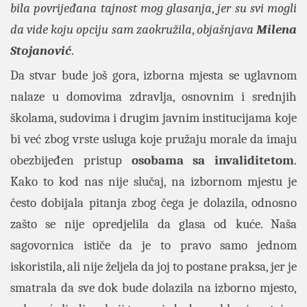
bila povrijeđana tajnost mog glasanja
,
jer su svi mogli
da vide koju opciju sam zaokružila
,
objašnjava
Milena
Stojanović
.
Da stvar bude još gora, izborna mjesta se uglavnom
nalaze u domovima zdravlja, osnovnim i srednjih
školama, sudovima i drugim javnim institucijama koje
bi već zbog vrste usluga koje pružaju morale da imaju
obezbijeđen pristup
osobama sa invaliditetom
.
Kako to kod nas nije slučaj, na izbornom mjestu je
često dobijala pitanja zbog čega je dolazila, odnosno
zašto se nije opredjelila da glasa od kuće. Naša
sagovornica ističe da je to pravo samo jednom
iskoristila, ali nije željela da joj to postane praksa, jer je
smatrala da sve dok bude dolazila na izborno mjesto,