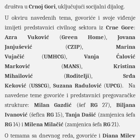
društva u
Crnoj Gori
, uključujući socijalni dijalog.
U okviru navedenih tema, govoriće i svoje viđenje
iznijeti predstavnici civilnog sektora iz
Crne Gore
:
Azra Vuković
(
Green Home
),
Jovana
Janjušević
(
CZIP
),
Marina
Vujačić
(
UMHCG
),
Vanja Ćalović
Marković
(
MANS
),
Kristina
Mihailović
(
Roditelji
),
Srđa
Keković
(
USSCG
),
Suzana Radulović
(
UPCG
). Na
navedene teme govoriće i predstavnici pregovaračke
strukture:
Milan Gazdić
(šef
RG
27),
Biljana
Ivanović
(šefica
RG
15),
Tanja Dašić
(zamjenica šefa
RG
14) i
Milena Milačić
(zamjenica šefa
RG
21).
O temama sa dnevnog reda, govoriće i
Diana Milev