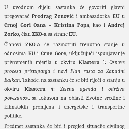
U uvodnom dijelu sastanka će govoriti glavni
pregovarač
Predrag Zenović
i ambasadorka
EU
u
Crnoj Gori Oana
–
Kristina Popa
, kao i
Andrej
Zorko
,
član
ZKO
-
a
sa strane
EU
.
Članovi
ZKO
-
a
će razmotriti trenutno stanje u
odnosima
EU
i
Crne Gore
, uključujući ispunjavanje
privremenih mjerila u okviru
Klastera
1:
Osnove
procesa pristupanja i novi
Plan rasta za Zapadni
Balkan
. Takođe, na sastanku će se biti riječi o stanju u
okviru
Klastera
4:
Zelena agenda i održiva
povezanos
t, sa fokusom na oblasti životne sredine i
klimatskih promjena i energetske i transportne
politike.
Predmet sastanka će biti i pregled situacije civilnog