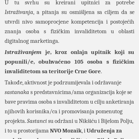
U tu svrhu su kreirani upitnici za potrebe
Istraživanja
, a pitanja su osmišljena sa ciljem da se
utvrdi nivo samoprocjene kompetencija i postojećih
znanja osoba s fizičkim invaliditetom u oblasti
digitalnog marketinga.
Istraživanjem
je, kroz onlajn upitnik koji su
popunili/e, obuhvaćeno 105 osoba s fizičkim
invaliditetom sa teritorije Crne Gore
.
Takođe, aktivnost je podrzumijevala i održavanje
sastanaka
s predstavnicima/ama organizacija koje se
bave pravima osoba s invaliditetom u cilju anketiranja
njihovih korisnika/ca i promovisanja pomenutog
projekta.
Sastanci
su održani u Nikšiću i Bijelom Polju,
i to u prostorijama
NVO Mozaik
,
i
Udruženja za