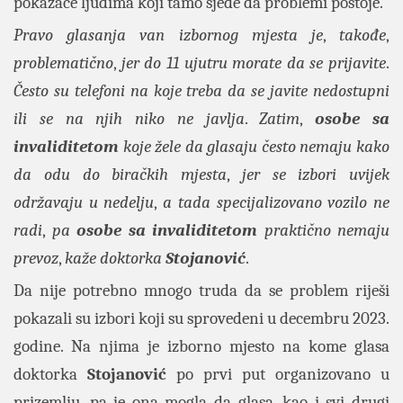
pokazaće ljudima koji tamo sjede da problemi postoje.
Pravo glasanja van izbornog mjesta je
,
takođe
,
problematično
,
jer do 11 ujutru morate da se prijavite
.
Često su telefoni na koje treba da se javite nedostupni
ili se na njih niko ne javlja
.
Zatim
,
osobe sa
invaliditetom
koje žele da glasaju često nemaju kako
da odu do biračkih mjesta
,
jer se izbori uvijek
održavaju u nedelju
,
a tada specijalizovano vozilo ne
radi
,
pa
osobe sa invaliditetom
praktično nemaju
prevoz
,
kaže doktorka
Stojanović
.
Da nije potrebno mnogo truda da se problem riješi
pokazali su izbori koji su sprovedeni u decembru 2023.
godine. Na njima je izborno mjesto na kome glasa
doktorka
Stojanović
po prvi put organizovano u
prizemlju, pa je ona mogla da glasa, kao i svi drugi