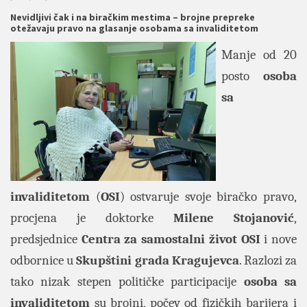
Nevidljivi čak i na biračkim mestima – brojne prepreke
otežavaju pravo na glasanje osobama sa invaliditetom
Manje od 20
posto
osoba
sa
invaliditetom
(
OSI
) ostvaruje svoje biračko pravo,
procjena je doktorke
Milene Stojanović
,
predsjednice
Centra za samostalni život
OSI
i nove
odbornice u
Skupštini grada Kragujevca
. Razlozi za
tako nizak stepen političke participacije
osoba sa
invaliditetom
su brojni, počev od fizičkih barijera i