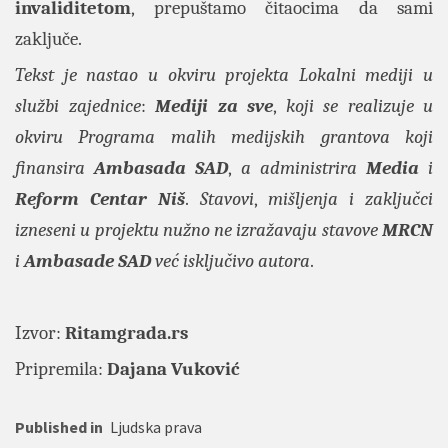
invaliditetom
, prepuštamo čitaocima da sami
zaključe.
Tekst je nastao u okviru projekta
Lokalni mediji u
službi zajednice
:
Mediji za sve
,
koji se realizuje u
okviru Programa malih medijskih grantova koji
finansira
Ambasada SAD
,
a administrira
Media
i
Reform Centar Niš
.
Stavovi
,
mišljenja i zaključci
izneseni u projektu nužno ne izražavaju stavove
MRCN
i
Ambasade SAD
već isključivo autora
.
Izvor:
Ritamgrada.rs
Pripremila:
Dajana Vuković
Published in
Ljudska prava