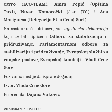
Čavro
(
ECO
-
TEAM
),
Amra Pepić
(
Opština
Tuzi
),
Ištvan Komoročki
(član
JCC
) i
Ana
Mariguesa
(
Delegacija EU
u
Crnoj Gori
).
Na sastanku će biti usvojena
zajednička deklaracija
koja će biti upućena
Odboru za stabilizaciju i
pridruživan
je,
Parlamentarnom odboru za
stabilizaciju i pridruživanje
,
Evropskoj službi za
vanjske poslove
,
Evropskoj komisiji
i
Vladi Crne
Gore
.
Pozivamo medije da isprate događaj.
Izvor:
Vlada Crne Gore
Pripremila:
Dajana Vuković
Published in
OSI i EU