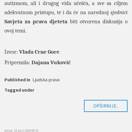
autizmom, ali i drugog vida učešća, a sve sa ciljem
adekvatnom pristupu, te i da će na narednoj
sjednici
Savjeta za prava djeteta
biti otvorena diskusija o
ovoj temi.
Izvor:
Vlada Crne Gore
Pripremila:
Dajana Vuković
Published in
Ljudska prava
Tagged under
OPŠIRNIJE..
petak, 19 april 2024 08:10