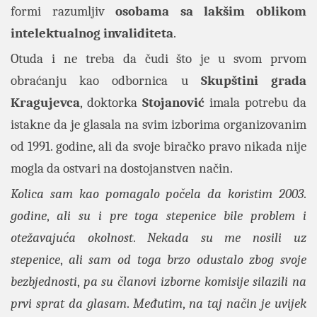
formi razumljiv
osobama sa lakšim oblikom
intelektualnog invaliditeta
.
Otuda i ne treba da čudi što je u svom prvom
obraćanju kao odbornica u
Skupštini grada
Kragujevca
, doktorka
Stojanović
imala potrebu da
istakne da je glasala na svim izborima organizovanim
od 1991. godine, ali da svoje biračko pravo nikada nije
mogla da ostvari na dostojanstven način.
Kolica sam kao pomagalo počela da koristim 2003
.
godine
,
ali su i pre toga stepenice bile problem i
otežavajuća okolnost
.
Nekada su me nosili uz
stepenice
,
ali sam od toga brzo odustalo zbog svoje
bezbjednosti
,
pa su članovi izborne komisije silazili na
prvi sprat da glasam
.
Međutim
,
na taj način je uvijek