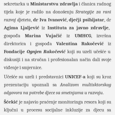
sekretarka u
Ministarstvu zdravlja
i članica radnog
tijela koje je radilo na donošenju
Strategije za rani
razvoj djeteta
,
dr Iva Ivanović
,
dječji psihijatar
, dr
Agima Ljaljević
iz
Instituta za javno zdravlje
,
gospođa
Marina Vujačić
iz
UMHCG
, izvršna
direktorica i gospođa
Valentina Rakočević
iz
Fondacije
Ognjen Rakočević
koji su uzeli učešće u
diskusiji i na stručan i profesionalan način dali svoje
viđenje i smjernice.
Učešće su uzeli i predstavnici
UNICEF
-
a
koji su kroz
prezentaciju upoznali sa
Analizom multisktorskog
odgovora na potrebe djece sa smetnjama u razvoju
.
Šćekić
je najavio praćenje monitoringa resora koji su
ključni u procesu socijalne inkluzije za djecu sa