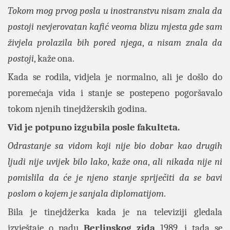
Tokom mog prvog posla
u inostranstvu
nisam znala da
postoji nevjerovatan kafić veoma blizu mjesta gde sam
živjela
prolazila bih pored njega
,
a nisam znala da
postoji
, kaže ona.
Kada se rodila, vidjela je normalno, ali je došlo do
poremećaja vida i stanje se postepeno pogoršavalo
tokom njenih tinejdžerskih godina.
Vid je potpuno izgubila posle fakulteta.
Odrastanje sa vidom koji nije bio dobar kao drugih
ljudi nije uvijek bilo
lako
,
kaže ona
,
ali nikada nije ni
pomislila da će je njeno stanje spriječiti da se bavi
poslom o kojem je sanjala
diplomatijom
.
Bila je tinejdžerka kada je na televiziji gledala
izvještaje o padu
Berlinskog zida
1989. i tada se