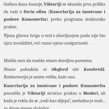
Godinu dana kasnije,
Viktoriji
se ukazala prva prilika
da radi u
Forin ofisu
(
Kancelarija za inostrane i
poslove Komonvelta
) preko programa studentske
prakse.
Njena glavna briga u vezi s obavljanjem posla nije bio
njen invaliditet, već razne njene nesigurnosti.
Mislila sam da možda nisam dovoljno pametna
.
Nisam pohađala ni
Oksford
niti
Kembridž
.
Konkurencija je zaista velika
, kaže ona.
Kancelarija za inostrane i poslove
Komonvelta
ponudila je
Viktoriji
stručnu praksu u
Moskvi
, ali
kada je rekla da se „vodi kao slijepa“,
zavladao je
muk
...
sa druge strane slušalice
.