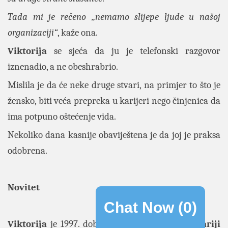
Tada mi je rečeno
„nemamo slijepe ljude u našoj
organizaciji“
, kaže ona.
Viktorija
se sjeća da ju je telefonski razgovor
iznenadio, a ne obeshrabrio.
Mislila je da će neke druge stvari, na primjer to što je
žensko, biti veća prepreka u karijeri nego činjenica da
ima potpuno oštećenje vida.
Nekoliko dana kasnije obaviještena je da joj je praksa
odobrena.
Novitet
Chat Now (
0
)
Viktorija
je 1997. dobila stalni posao u
Kancelariji