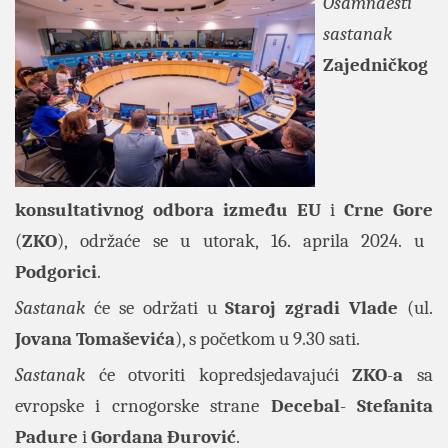
Osamnaesti
sastanak
Zajedničkog
konsultativnog odbora između EU
i
Crne Gore
(
ZKO
), održaće se u utorak, 16. aprila 2024. u
Podgorici
.
Sastanak
će se održati u
Staroj zgradi Vlade
(ul.
Jovana Tomaševića
), s početkom u 9.30 sati.
Sastanak
će otvoriti kopredsjedavajući
ZKO
-
a
sa
evropske i crnogorske strane
Decebal
-
Stefanita
Padure
i
Gordana Đurović
.