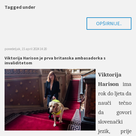
Tagged under
OPŠIRNIJE..
ponedeljak, 15 april 2024 14:20
Viktorija Harison je prva britanska ambasadorka s
invaliditetom
Viktorija
Harison
ima
rok do ljeta da
nauči tečno
da govori
slovenački
jezik, prije