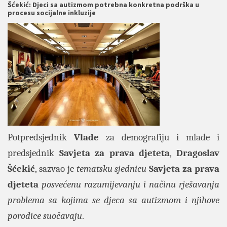
Šćekić: Djeci sa autizmom potrebna konkretna podrška u
procesu socijalne inkluzije
Potpredsjednik
Vlade
za demografiju i mlade i
predsjednik
Savjeta za prava djeteta
,
Dragoslav
Šćekić
, sazvao je
tematsku sjednicu
Savjeta za prava
djeteta
posvećenu razumijevanju i načinu rješavanja
problema sa kojima se djeca sa autizmom i njihove
porodice suočavaju
.