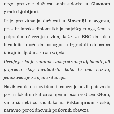
nego preuzme dužnost ambasadorke u
Glavnom
gradu
Ljubljani
.
Prije preuzimanja dužnosti u
Sloveniji
u avgustu,
prva britanska diplomatkinja najvišeg ranga, žena s
potpunim oštećenjem vida, kaže za
BBC
da njen
invaliditet može da pomogne u izgradnji odnosa sa
uticajnim ljudima širom svijeta.
Učenje jezika je zadatak svakog stranog diplomate
,
ali
priprema zbog invaliditeta
,
kako to ona naziva
,
jedinstvena je za njenu situaciju
.
Navikavanje na novi dom i pamćenje novih puteva do
posla i lokalnih kafića sa njenim psom vodičem
Otom
,
samo su neki od zadataka na
Viktorijinom
spisku,
naravno, pored dnevnih poslovnih obaveza.