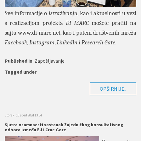
Sve informacije o
Istraživanju
, kao i aktuelnosti u vezi
s realizacijom projekta
DI MARC
možete pratiti na
sajtu
www.di-marc.net
, kao i putem društvenih mreža
Facebook
,
Instagram
,
Linkedln
i
Research Gate
.
Published in
Zapošljavanje
Tagged under
OPŠIRNIJE..
utorak, 16 april 2024 13:04
Sjutra osamnaesti sastanak Zajedničkog konsultativnog
odbora između EU i Crne Gore