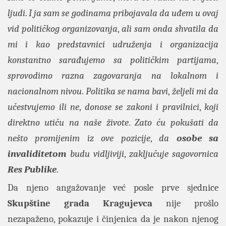
ljudi
.
I ja sam se godinama pribojavala da uđem u ovaj
vid političkog organizovanja
,
ali sam onda shvatila da
mi i kao predstavnici udruženja i organizacija
konstantno sarađujemo sa političkim partijama
,
sprovodimo razna zagovaranja na lokalnom i
nacionalnom nivou
.
Politika se nama bavi
,
željeli mi da
učestvujemo ili ne
,
donose se zakoni i pravilnici
,
koji
direktno utiču na naše živote
.
Zato ću pokušati da
nešto promijenim iz ove pozicije
,
da
osobe sa
invaliditetom
budu vidljiviji
,
zaključuje sagovornica
Res Publike
.
Da njeno angažovanje već posle prve sjednice
Skupštine grada Kragujevca
nije prošlo
nezapaženo, pokazuje i činjenica da je nakon njenog