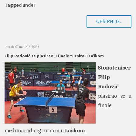
Tagged under
OPŠIRNIJE..
utorak, 07 maj 2024 10:33
Filip Radović se plasirao u finale turnira u Laškom
Stonoteniser
Filip
Radović
plasirao se u
finale
međunarodnog turnira u
Laškom
.