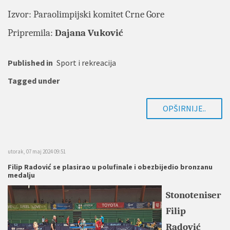
Izvor:
Paraolimpijski komitet Crne Gore
Pripremila:
Dajana Vuković
Published in
Sport i rekreacija
Tagged under
OPŠIRNIJE..
utorak, 07 maj 2024 09:51
Filip Radović se plasirao u polufinale i obezbijedio bronzanu
medalju
Stonoteniser
Filip
Radović