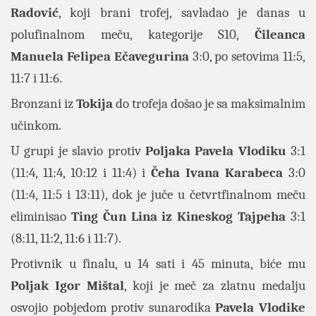
Radović
, koji brani trofej, savladao je danas u
polufinalnom meču, kategorije S10,
Čileanca
Manuela Felipea Ečavegurina
3:0, po setovima 11:5,
11:7 i 11:6.
Bronzani iz
Tokija
do trofeja došao je sa maksimalnim
učinkom.
U grupi je slavio protiv
Poljaka Pavela Vlodiku
3:1
(11:4, 11:4, 10:12 i 11:4) i
Čeha Ivana Karabeca
3:0
(11:4, 11:5 i 13:11), dok je juče u četvrtfinalnom meču
eliminisao
Ting Čun Lina iz Kineskog Tajpeha
3:1
(8:11, 11:2, 11:6 i 11:7).
Protivnik u finalu, u 14 sati i 45 minuta, biće mu
Poljak Igor Mištal
, koji je meč za zlatnu medalju
osvojio pobjedom protiv sunarodika
Pavela Vlodike