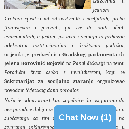
izazovima u
jednom
širokom spektru od zdravstvenih i socijalnih, preko
finansijskih i pravnih, pa sve do onih ličnih
emocionalnih, a pritom još uvijek nemaju ni približno
adekvatnu institucionalnu i društvenu podršku
,
ocijenila je predsjednica
Gradskog parlamenta
dr
Jelena Borovinić Bojović
na
Panel diskusiji
na temu
Porodični život osoba s invaliditetom
, koju je
Sekretarijat za socijalno staranje
organizovao
povodom
Svjetskog dana porodice
.
Naša je odgovornost kao zajednice da osiguramo da
ove porodice dobiju svu podršku koja im je potrebna u
Chat Now (
1
)
suočavanju sa tim izazovima
.
Moramo raditi na
stvaranju inkluzivnog i pristupačnog okruženja u