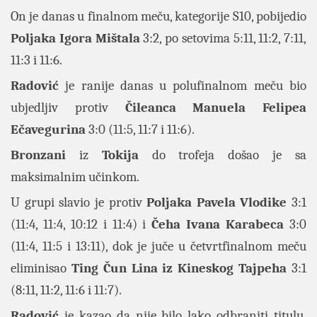
On je danas u finalnom meču, kategorije S10, pobijedio
Poljaka Igora Mištala
3:2, po setovima 5:11, 11:2, 7:11,
11:3 i 11:6.
Radović
je ranije danas u polufinalnom meču bio
ubjedljiv protiv
Čileanca Manuela Felipea
Ečavegurina
3:0 (11:5, 11:7 i 11:6).
Bronzani
iz
Tokija
do trofeja došao je sa
maksimalnim učinkom.
U grupi slavio je protiv
Poljaka Pavela Vlodike
3:1
(11:4, 11:4, 10:12 i 11:4) i
Čeha Ivana Karabeca
3:0
(11:4, 11:5 i 13:11), dok je juče u četvrtfinalnom meču
eliminisao
Ting Čun Lina iz Kineskog Tajpeha
3:1
(8:11, 11:2, 11:6 i 11:7).
Radović
je kazao da nije bilo lako odbraniti titulu,