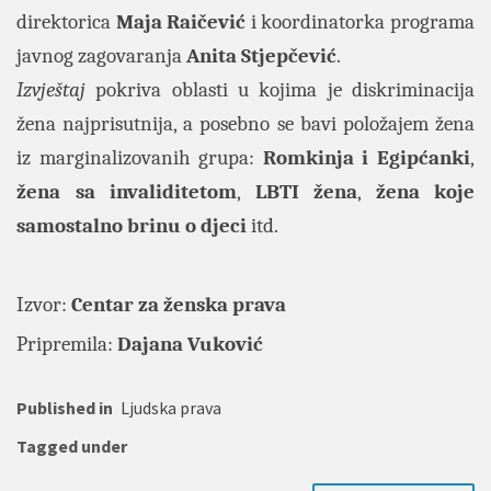
direktorica
Maja Raičević
i koordinatorka programa
javnog zagovaranja
Anita Stjepčević
.
Izvještaj
pokriva oblasti u kojima je diskriminacija
žena najprisutnija, a posebno se bavi položajem žena
iz marginalizovanih grupa:
Romkinja i Egipćanki
,
žena sa invaliditetom
,
LBTI
žena
,
žena koje
samostalno brinu o djeci
itd.
Izvor:
Centar za ženska prava
Pripremila:
Dajana Vuković
Published in
Ljudska prava
Tagged under