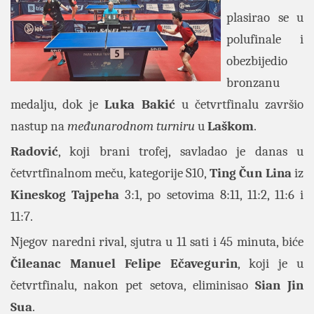
plasirao se u
polufinale i
obezbijedio
bronzanu
medalju, dok je
Luka Bakić
u četvrtfinalu završio
nastup na
međunarodnom turniru
u
Laškom
.
Radović
, koji brani trofej, savladao je danas u
četvrtfinalnom meču, kategorije S10,
Ting Čun Lina
iz
Kineskog Tajpeha
3:1, po setovima 8:11, 11:2, 11:6 i
11:7.
Njegov naredni rival, sjutra u 11 sati i 45 minuta, biće
Čileanac Manuel Felipe Ečavegurin
, koji je u
četvrtfinalu, nakon pet setova, eliminisao
Sian Jin
Sua
.