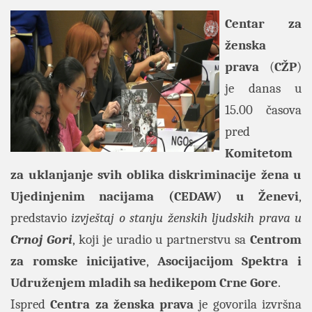
Centar za
ženska
prava
(
CŽP
)
je danas u
15.00 časova
pred
Komitetom
za uklanjanje svih oblika diskriminacije žena u
Ujedinjenim nacijama (CEDAW) u Ženevi
,
predstavio
izvještaj o stanju ženskih ljudskih prava u
Crnoj Gori
, koji je uradio u partnerstvu sa
Centrom
za romske inicijative
,
Asocijacijom Spektra i
Udruženjem mladih sa hedikepom Crne Gore
.
Ispred
Centra za ženska prava
je govorila izvršna