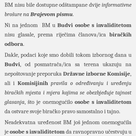
BM nisu bile dostupne odštampane dvije
informativne
brošure na
Brajevom pismu
.
Ni na jednom BM u
Budvi osobe s invaliditetom
nisu glasale, prema riječima članova/ica
biračkih
odbora
.
Dakle, podaci koje smo dobili tokom izbornog dana u
Budvi
, od posmatrača/ica sa terena ukazuju na
nepoštovanje preporuka
Državne izborne Komisije
,
ali i
Komisijinih
pravila o određivanju i uređenju
biračkih mjesta i mjera kojima se obezbjeđuje tajnost
glasanja
, što je onemogućilo
osobe s invaliditetom
da ostvare svoje biračko pravo samostalno i tajno.
Neadekvatna uređenost BM još jednom onemogućila
je
osobe s invaliditetom
da ravnopravno učestvuju u