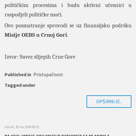
političkim procesima i budu aktivni učesnici u
raspodjeli političke moći.
Ovo posmatranje sprovodi se uz finansijsku podršku
Misije OEBS u Crnoj Gori
.
Izvor:
Savez slijepih Crne Gore
Published in
Pristupačnost
Tagged under
OPŠIRNIJE..
utorak, 28 maj 2024 06:33