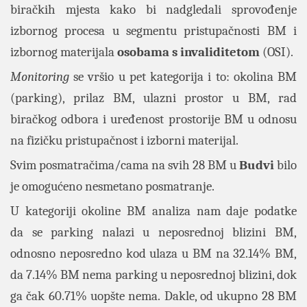
biračkih mjesta kako bi nadgledali sprovođenje
izbornog procesa u segmentu pristupačnosti BM i
izbornog materijala
osobama s invaliditetom
(OSI).
Monitoring
se vršio u pet kategorija i to: okolina BM
(parking), prilaz BM, ulazni prostor u BM, rad
biračkog odbora i uređenost prostorije BM u odnosu
na fizičku pristupačnost i izborni materijal.
Svim posmatračima/cama na svih 28 BM u
Budvi
bilo
je omogućeno nesmetano posmatranje.
U kategoriji okoline BM analiza nam daje podatke
da se parking nalazi u neposrednoj blizini BM,
odnosno neposredno kod ulaza u BM na 32.14% BM,
da 7.14% BM nema parking u neposrednoj blizini, dok
ga čak 60.71% uopšte nema. Dakle, od ukupno 28 BM