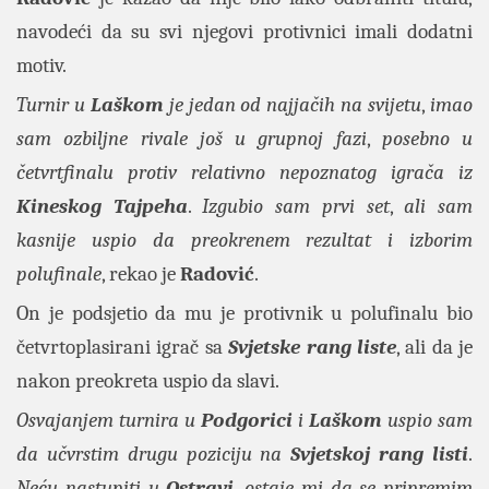
navodeći da su svi njegovi protivnici imali dodatni
motiv.
Turnir u
Laškom
je jedan od najjačih na svijetu
,
imao
sam ozbiljne rivale još u grupnoj fazi
,
posebno u
četvrtfinalu protiv relativno nepoznatog igrača iz
Kineskog Tajpeha
.
Izgubio sam prvi set
,
ali sam
kasnije uspio da preokrenem rezultat i izborim
polufinale
, rekao je
Radović
.
On je podsjetio da mu je protivnik u polufinalu bio
četvrtoplasirani igrač sa
Svjetske rang liste
, ali da je
nakon preokreta uspio da slavi.
Osvajanjem turnira u
Podgorici
i
Laškom
uspio sam
da učvrstim drugu poziciju na
Svjetskoj rang listi
.
Neću nastupiti u
Ostravi
,
ostaje mi da se pripremim