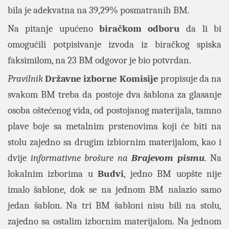
bila je adekvatna na 39,29% posmatranih BM.
Na pitanje upućeno
biračkom odboru
da li bi
omogućili potpisivanje izvoda iz biračkog spiska
faksimilom, na 23 BM odgovor je bio potvrdan.
Pravilnik
Državne izborne Komisije
propisuje da na
svakom BM treba da postoje dva šablona za glasanje
osoba oštećenog vida, od postojanog materijala, tamno
plave boje sa metalnim prstenovima koji će biti na
stolu zajedno sa drugim izbiornim materijalom, kao i
dvije
informativne brošure na
Brajevom pismu
. Na
lokalnim izborima u
Budvi
, jedno BM uopšte nije
imalo šablone, dok se na jednom BM nalazio samo
jedan šablon. Na tri BM šabloni nisu bili na stolu,
zajedno sa ostalim izbornim materijalom. Na jednom