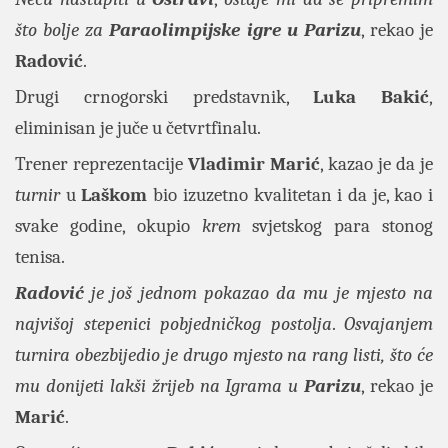
što bolje za
Paraolimpijske igre u Parizu
, rekao je
Radović
.
Drugi crnogorski predstavnik,
Luka Bakić
,
eliminisan je juče u četvrtfinalu.
Trener reprezentacije
Vladimir Marić
, kazao je da je
turnir
u
Laškom
bio izuzetno kvalitetan i da je, kao i
svake godine, okupio
krem
svjetskog para stonog
tenisa.
Radović
je još jednom pokazao da mu je mjesto na
najvišoj stepenici pobjedničkog postolja
.
Osvajanjem
turnira obezbijedio je drugo mjesto na rang listi, što će
mu donijeti lakši žrijeb na Igrama u
Parizu
, rekao je
Marić
.