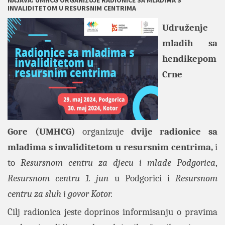
NAJAVA: UMHCG ORGANIZUJE RADIONICE SA MLADIMA S
INVALIDITETOM U RESURSNIM CENTRIMA
Udruženje
mladih sa
hendikepom
Crne
Gore
(UMHCG)
organizuje
dvije radionice sa
mladima s invaliditetom u resursnim centrima,
i
to
Resursnom centru za djecu i mlade Podgorica
,
Resursnom centru 1. jun
u Podgorici i
Resursnom
centru za sluh i govor Kotor.
Cilj radionica jeste doprinos informisanju o pravima