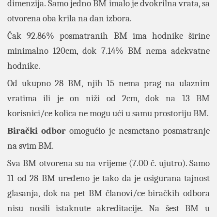
dimenzija. Samo jedno BM imalo je dvokrilna vrata, sa
otvorena oba krila na dan izbora.
Čak 92.86% posmatranih BM ima hodnike širine
minimalno 120cm, dok 7.14% BM nema adekvatne
hodnike.
Od ukupno 28 BM, njih 15 nema prag na ulaznim
vratima ili je on niži od 2cm, dok na 13 BM
korisnici/ce kolica ne mogu ući u samu prostoriju BM.
Birački odbor
omogućio je nesmetano posmatranje
na svim BM.
Sva BM otvorena su na vrijeme (7.00 č. ujutro). Samo
11 od 28 BM uređeno je tako da je osigurana tajnost
glasanja, dok na pet BM članovi/ce biračkih odbora
nisu nosili istaknute akreditacije. Na šest BM u