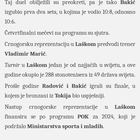
Taj duel obilježili su preokreti, pa je tako
Bakić
izgubio prva dva seta, u kojima je vodio 10:8, odnosno
10:6.
Četvrtfinalni mečevi na programu su sjutra.
Crnogorsku reprezentaciju u
Laškom
predvodi trener
Vladimir Marić
.
Turnir
u
Laškom
jedan je od najjačih u svijetu, a ove
godine okupio je 288 stonotenisera iz 49 država svijeta.
Prošle godine
Radović i Bakić
igrali su finale, u
kojem je bronzani iz
Tokija
bio uspješniji.
Nastup crnogorske reprezentacije u
Laškom
finansira se po programu
POK
za 2024, koji je
podržalo
Ministarstva sporta i mladih
.