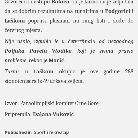
Govoreći o nastupu
Bakića
, on je kazao da je želja bila
da se dobrim rezultatima na turnirima u
Podgorici
i
Laškom
popravi plasman na rang listi i dođe do
četvrtog mjesta.
Nije uspio
,
izgubio je u četvrtfinalu od nezgodnog
Poljaka Pavela Vlodike
,
koji je svima pravio
probleme
, rekao je
Marić
.
Turnir
u
Laškom
okupio je ove godine 288
stonotenisera iz 49 država svijeta.
Izvor:
Paraolimpijski komitet Crne Gore
Pripremila:
Dajana Vuković
Published in
Sport i rekreacija