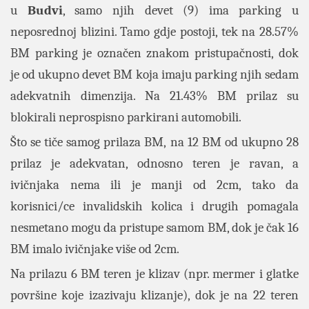
u
Budvi
, samo njih devet (9) ima parking u
neposrednoj blizini. Tamo gdje postoji, tek na 28.57%
BM parking je označen znakom pristupačnosti, dok
je od ukupno devet BM koja imaju parking njih sedam
adekvatnih dimenzija. Na 21.43% BM prilaz su
blokirali neprospisno parkirani automobili.
Što se tiče samog prilaza BM, na 12 BM od ukupno 28
prilaz je adekvatan, odnosno teren je ravan, a
ivičnjaka nema ili je manji od 2cm, tako da
korisnici/ce invalidskih kolica i drugih pomagala
nesmetano mogu da pristupe samom BM, dok je čak 16
BM imalo ivičnjake više od 2cm.
Na prilazu 6 BM teren je klizav (npr. mermer i glatke
površine koje izazivaju klizanje), dok je na 22 teren