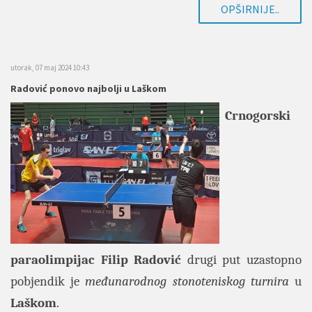
OPŠIRNIJE..
utorak, 07 maj 2024 10:43
Radović ponovo najbolji u Laškom
Crnogorski
paraolimpijac
Filip Radović
drugi put uzastopno
pobjendik je
međunarodnog stonoteniskog turnira
u
Laškom
.