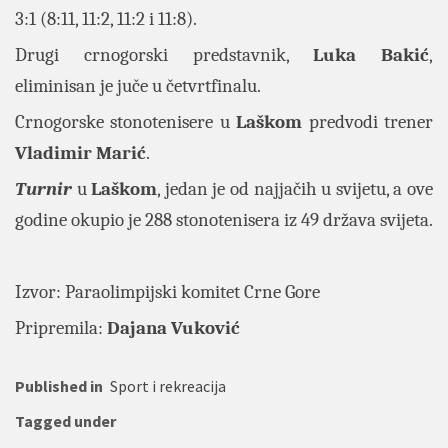
3:1 (8:11, 11:2, 11:2 i 11:8).
Drugi crnogorski predstavnik,
Luka Bakić
,
eliminisan je juče u četvrtfinalu.
Crnogorske stonotenisere u
Laškom
predvodi trener
Vladimir Marić
.
Turnir
u
Laškom
, jedan je od najjačih u svijetu, a ove
godine okupio je 288 stonotenisera iz 49 država svijeta.
Izvor:
Paraolimpijski komitet Crne Gore
Pripremila:
Dajana Vuković
Published in
Sport i rekreacija
Tagged under