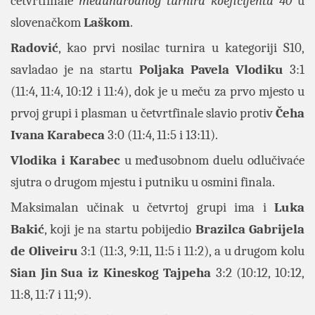
četvrtfinale
međunarodnog turnira koeficijenta 40
u
slovenačkom
Laškom
.
Radović
, kao prvi nosilac turnira u kategoriji S10,
savladao je na startu
Poljaka Pavela Vlodiku
3:1
(11:4, 11:4, 10:12 i 11:4), dok je u meču za prvo mjesto u
prvoj grupi i plasman u četvrtfinale slavio protiv
Čeha
Ivana Karabeca
3:0 (11:4, 11:5 i 13:11).
Vlodika i Karabec
u međusobnom duelu odlučivaće
sjutra o drugom mjestu i putniku u osmini finala.
Maksimalan učinak u četvrtoj grupi ima i
Luka
Bakić
, koji je na startu pobijedio
Brazilca Gabrijela
de Oliveiru
3:1 (11:3, 9:11, 11:5 i 11:2), a u drugom kolu
Sian Jin Sua iz Kineskog Tajpeha
3:2 (10:12, 10:12,
11:8, 11:7 i 11;9).