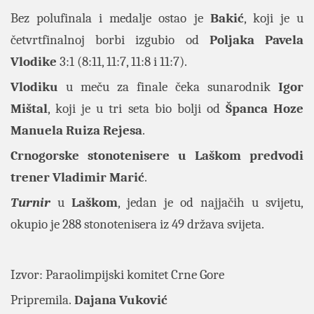
Bez polufinala i medalje ostao je
Bakić
, koji je u
četvrtfinalnoj borbi izgubio od
Poljaka Pavela
Vlodike
3:1 (8:11, 11:7, 11:8 i 11:7).
Vlodiku
u meču za finale čeka sunarodnik
Igor
Mištal
, koji je u tri seta bio bolji od
Španca Hoze
Manuela Ruiza Rejesa
.
Crnogorske stonotenisere u Laškom
predvodi
trener
Vladimir Marić
.
Turnir
u
Laškom
, jedan je od najjačih u svijetu,
okupio je 288 stonotenisera iz 49 država svijeta.
Izvor:
Paraolimpijski komitet Crne Gore
Pripremila.
Dajana Vuković