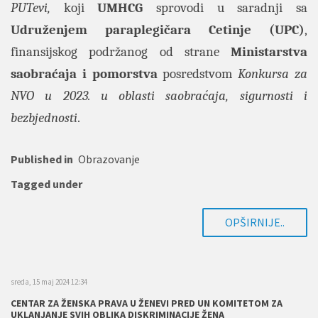
PUTevi,
koji
UMHCG
sprovodi u saradnji sa
Udruženjem paraplegičara Cetinje (UPC)
,
finansijskog podržanog od strane
Ministarstva
saobraćaja i pomorstva
posredstvom
Konkursa za
NVO u 2023. u oblasti saobraćaja, sigurnosti i
bezbjednosti
.
Published in
Obrazovanje
Tagged under
OPŠIRNIJE..
sreda, 15 maj 2024 12:34
CENTAR ZA ŽENSKA PRAVA U ŽENEVI PRED UN KOMITETOM ZA
UKLANJANJE SVIH OBLIKA DISKRIMINACIJE ŽENA