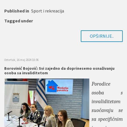
Published in
Sport i rekreacija
Tagged under
OPŠIRNIJE..
četvrtak, 16 maj 2024 10:36
Borovinić Bojović: Svi zajedno da doprinesemo osnaživanju
osoba sa invaliditetom
Porodice
osoba s
invaliditetom
suočavaju se
sa specifičnim