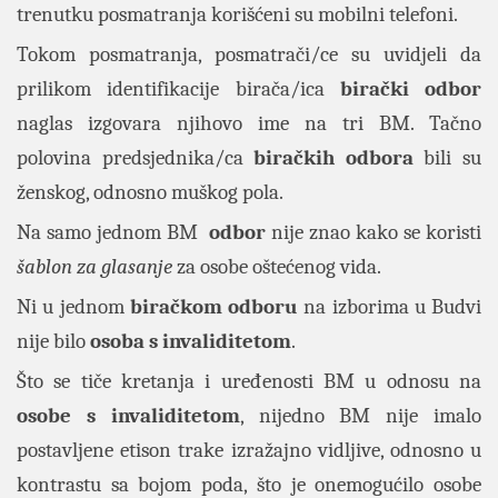
trenutku posmatranja korišćeni su mobilni telefoni.
Tokom posmatranja, posmatrači/ce su uvidjeli da
prilikom identifikacije birača/ica
birački odbor
naglas izgovara njihovo ime na tri BM. Tačno
polovina predsjednika/ca
biračkih odbora
bili su
ženskog, odnosno muškog pola.
Na samo jednom BM
odbor
nije znao kako se koristi
šablon za glasanje
za osobe oštećenog vida.
Ni u jednom
biračkom odboru
na izborima u Budvi
nije bilo
osoba s invaliditetom
.
Što se tiče kretanja i uređenosti BM u odnosu na
osobe s invaliditetom
, nijedno BM nije imalo
postavljene etison trake izražajno vidljive, odnosno u
kontrastu sa bojom poda, što je onemogućilo osobe