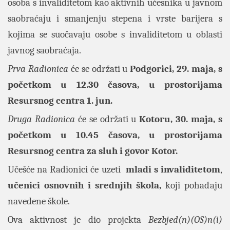
osoba s invaliditetom kao aktivnih učesnika u javnom
saobraćaju i smanjenju stepena i vrste barijera s
kojima se suočavaju osobe s invaliditetom u oblasti
javnog saobraćaja.
Prva Radionica
će se održati u
Podgorici, 29. maja, s
početkom u 12.30 časova, u prostorijama
Resursnog centra 1. jun.
Druga Radionica
će se održati u
Kotoru, 30. maja, s
početkom u 10.45 časova, u prostorijama
Resursnog centra za sluh i govor Kotor.
Učešće na Radionici će uzeti
mladi s invaliditetom
,
učenici
osnovnih i srednjih škola,
koji pohađaju
navedene škole.
Ova aktivnost je dio projekta
Bezbjed(n)(OS)n(i)