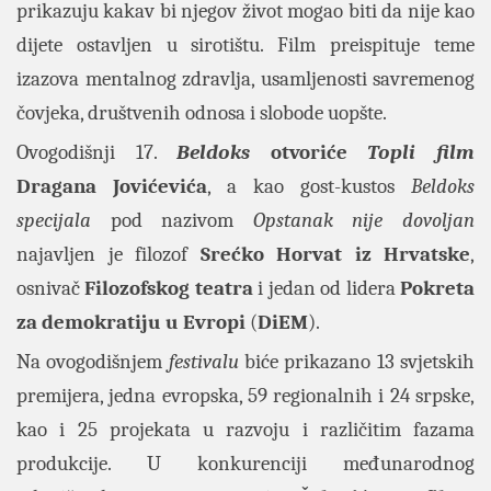
prikazuju kakav bi njegov život mogao biti da nije kao
dijete ostavljen u sirotištu. Film preispituje teme
izazova mentalnog zdravlja, usamljenosti savremenog
čovjeka, društvenih odnosa i slobode uopšte.
Ovogodišnji 17.
Beldoks
otvoriće
Topli film
Dragana Jovićevića
, a kao gost-kustos
Beldoks
specijala
pod nazivom
Opstanak nije dovoljan
najavljen je filozof
Srećko Horvat iz Hrvatske
,
osnivač
Filozofskog teatra
i jedan od lidera
Pokreta
za demokratiju u Evropi
(
DiEM
).
Na ovogodišnjem
festivalu
biće prikazano 13 svjetskih
premijera, jedna evropska, 59 regionalnih i 24 srpske,
kao i 25 projekata u razvoju i različitim fazama
produkcije. U konkurenciji međunarodnog