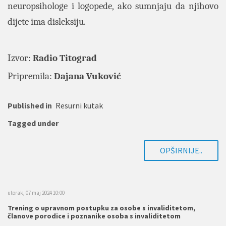
neuropsihologe i logopede, ako sumnjaju da njihovo
dijete ima disleksiju.
Izvor:
Radio Titograd
Pripremila:
Dajana Vuković
Published in
Resurni kutak
Tagged under
OPŠIRNIJE..
utorak, 07 maj 2024 10:00
Trening o upravnom postupku za osobe s invaliditetom,
članove porodice i poznanike osoba s invaliditetom