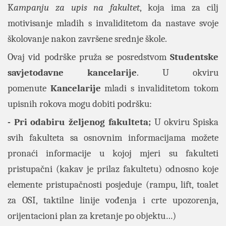
K
ampanju za upis na fakultet
, koja ima za cilj
motivisanje mladih s invaliditetom da nastave svoje
školovanje nakon završene srednje škole.
Ovaj vid podrške pruža se posredstvom
Studentske
savjetodavne kancelarije
. U okviru
pomenute
Kancelarije
mladi s invaliditetom tokom
upisnih rokova mogu dobiti podršku:
- Pri odabiru željenog fakulteta;
U okviru
Spiska
svih fakulteta sa osnovnim informacijama
možete
pronaći informacije u kojoj mjeri su fakulteti
pristupačni (kakav je prilaz fakultetu) odnosno koje
elemente pristupačnosti posjeduje (rampu, lift, toalet
za OSI, taktilne linije vođenja i crte upozorenja,
orijentacioni plan za kretanje po objektu…)