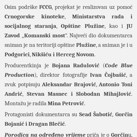
Osim podrške
FCCG
, projekat je realizovan uz pomoć
Crnogorske kinoteke
,
Ministarstva rada i
socijalnog staranja
,
Opštine Plužine
, kao i
JU
Zavod
,,
Komanski most
“. Najveći dio dokumentarca
sniman je na teritoriji opštine
Plužine
, a sniman je i u
Podgorici
,
Nikšiću i Herceg Novom
.
Producentkinja je
Bojana Radulović
(
Code Blue
Production
), direktor fotografije
Ivan Čojbašić
, a
zvuk potpisuju
Aleksandar Brajović
,
Antonio Toni
Andrić
,
Stevan Masnec i Slobodan Mihajlović
.
Montažu je radila
Mina Petrović
.
Protagonisti dokumentarca su
Sead Šabotić
,
Gorčin
Bojanić i Dragan Blečić
.
Porodica na određeno vrijeme
priča je o
Gorčin
u,