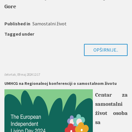
Gore
Published in
Samostalni život
Tagged under
OPŠIRNIJE..
četvrtak, 09 maj 2024 12:17
UMHCG na Regionalnoj konferenciji o samostalnom životu
Centar za
samostalni
život osoba
sa