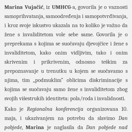
Marina Vujačić
, iz
UMHCG
-a, govorila je o vaznosti
samoprihvatanja, samoodređenja i samopotvrđivanja,
i kroz svoje iskustvo ukazala na to koliko je važno da
žene s invaliditetom vole sebe same. Govorila je o
preprekama s kojima se suočavaju djevojčice i žene s
invaliditetom, kako onim vidljivim, tako i onim
skrivenim i prikrivenim, odnosno teškim za
prepoznavanje u trenutku u kojem se suočavamo s
njima, tim „podmuklim” oblicima diskriminacije s
kojima se suočavaju samo žene s invaliditetom zbog
svojih višestrukih identiteta: pola/roda i invalidnosti.
Kako je
Regionalna konferencija
organizovana 10.
maja, i ukazivanjem na potrebu da slavimo
Dan
pobjede
,
Marina
je naglasila da
Dan pobjede nad