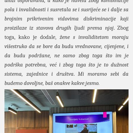
ulozi osporavana, a kako je navela zbog kombinacije
pola i invalidnosti i susretala se i susrijeće se i dalje sa
brojnim prikrivenim vidovima diskriminacije koji
proizilaze iz stavova drugih ljudi prema njoj
. Zbog
toga, kako je dodale,
žene s invaliditetom moraju
višestruko da se bore da budu vrednovane, cijenjene, i
da budu podržane, ne samo zbog toga što im je
podrška potrebna, već i zbog toga što je to dužnost
sistema, zajednice i društva
.
Mi moramo sebi da
budemo dovoljne, baš onakve kakve jesmo.