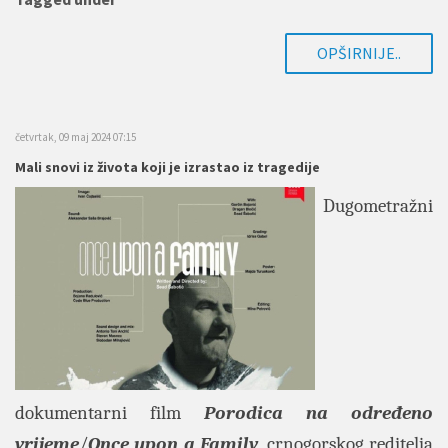
OPŠIRNIJE..
četvrtak, 09 maj 2024 07:15
Mali snovi iz života koji je izrastao iz tragedije
Dugometražni
dokumentarni film
Porodica na određeno
vrijeme
/
Once upon a Family
, crnogorskog reditelja