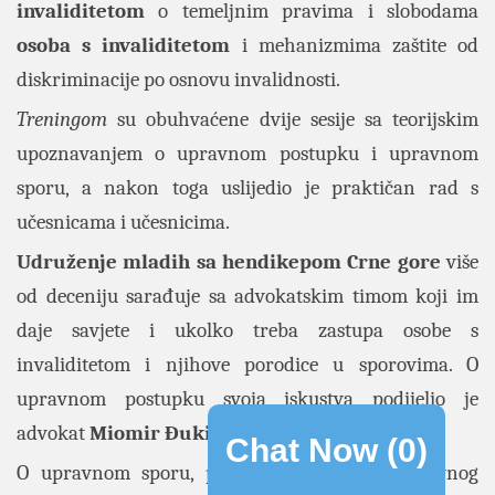
invaliditetom
o temeljnim pravima i slobodama
osoba s invaliditetom
i mehanizmima zaštite od
diskriminacije po osnovu invalidnosti.
Treningom
su obuhvaćene dvije sesije sa teorijskim
upoznavanjem o upravnom postupku i upravnom
sporu, a nakon toga uslijedio je praktičan rad s
učesnicama i učesnicima.
Udruženje mladih sa hendikepom
Crne gore
više
od deceniju sarađuje sa advokatskim timom koji im
daje savjete i ukolko treba zastupa osobe s
invaliditetom i njihove porodice u sporovima. O
upravnom postupku svoja iskustva podijelio je
advokat
Miomir Đukić
.
Chat Now (
0
)
O upravnom sporu, pojmu i pokretanju upravnog