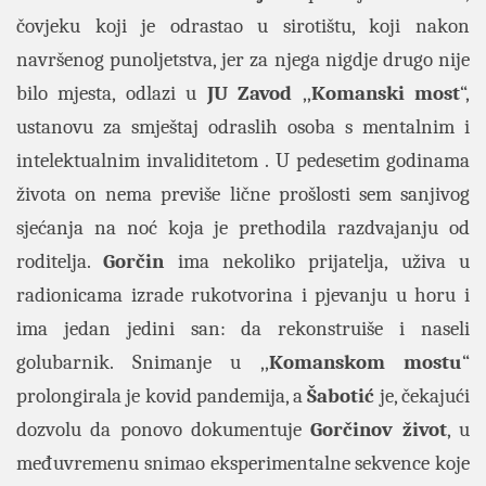
čovjeku koji je odrastao u sirotištu, koji nakon
navršenog punoljetstva, jer za njega nigdje drugo nije
bilo mjesta, odlazi u
JU Zavod
,,
Komanski most
“,
ustanovu za smještaj odraslih osoba s mentalnim i
intelektualnim invaliditetom . U pedesetim godinama
života on nema previše lične prošlosti sem sanjivog
sjećanja na noć koja je prethodila razdvajanju od
roditelja.
Gorčin
ima nekoliko prijatelja, uživa u
radionicama izrade rukotvorina i pjevanju u horu i
ima jedan jedini san: da rekonstruiše i naseli
golubarnik. Snimanje u ,,
Komanskom mostu
“
prolongirala je kovid pandemija, a
Šabotić
je, čekajući
dozvolu da ponovo dokumentuje
Gorčinov život
, u
međuvremenu snimao eksperimentalne sekvence koje