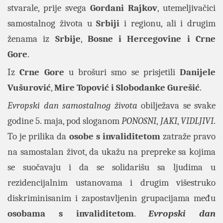
stvarale, prije svega
Gordani Rajkov
, utemeljivačici
samostalnog života u
Srbiji
i regionu, ali i drugim
ženama iz
Srbije
,
Bosne i Hercegovine i Crne
Gore
.
Iz
Crne Gore
u brošuri smo se prisjetili
Danijele
Vušurović
,
Mire Topović i Slobodanke Gurešić
.
Evropski dan samostalnog života
obilježava se svake
godine 5. maja, pod sloganom
PONOSNI
,
JAKI
,
VIDLJIVI
.
To je prilika da
osobe s invaliditetom
zatraže pravo
na samostalan život, da ukažu na prepreke sa kojima
se suočavaju i da se solidarišu sa ljudima u
rezidencijalnim ustanovama i drugim višestruko
diskriminisanim i zapostavljenin grupacijama među
osobama s invaliditetom
.
Evropski dan