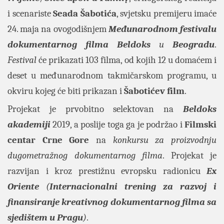
i scenariste
Seada Šabotića
, svjetsku premijeru imaće
24. maja na ovogodišnjem
Međunarodnom festivalu
dokumentarnog filma
Beldoks
u
Beogradu
.
Festival
će prikazati 103 filma, od kojih 12 u domaćem i
deset u međunarodnom takmičarskom programu, u
okviru kojeg će biti prikazan i
Šabotićev film
.
Projekat je prvobitno selektovan na
Beldoks
akademiji
2019, a poslije toga ga je podržao i
Filmski
centar Crne Gore
na
konkursu za proizvodnju
dugometražnog dokumentarnog filma
. Projekat je
razvijan i kroz prestižnu evropsku radionicu
Ex
Oriente
(
Internacionalni trening za razvoj i
finansiranje kreativnog dokumentarnog filma sa
sjedištem u Pragu
)
.