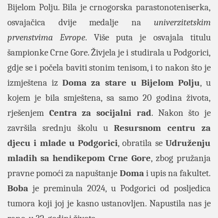
Bijelom Polju. Bila je crnogorska parastonoteniserka,
osvajačica dvije medalje na
univerzitetskim
prvenstvima Evrope
. Više puta je osvajala titulu
šampionke Crne Gore. Živjela je i studirala u Podgorici,
gdje se i počela baviti stonim tenisom, i to nakon što je
izmještena iz
Doma za stare u Bijelom Polju
, u
kojem je bila smještena, sa samo 20 godina života,
rješenjem
Centra za socijalni rad
. Nakon što je
završila srednju školu u
Resursnom centru za
djecu i mlade u Podgorici
, obratila se
Udruženju
mladih sa hendikepom Crne Gore
, zbog pružanja
pravne pomoći za napuštanje
Doma
i upis na fakultet.
Boba
je preminula 2024, u Podgorici od posljedica
tumora koji joj je kasno ustanovljen. Napustila nas je