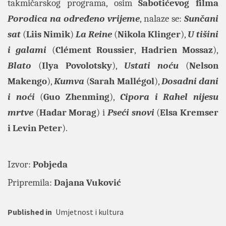
takmičarskog programa, osim
Šabotićevog filma
Porodica na određeno vrijeme
, nalaze se:
Sunčani
sat
(
Liis Nimik
)
La Reine
(
Nikola Klinger
),
U tišini
i galami
(
Clément Roussier
,
Hadrien Mossaz
),
Blato
(
Ilya Povolotsky
),
Ustati noću
(
Nelson
Makengo
),
Kumva
(
Sarah Mallégol
),
Dosadni dani
i noći
(
Guo Zhenming
),
Cipora i Rahel nijesu
mrtve
(
Hadar Morag
) i
Pseći snovi
(
Elsa Kremser
i Levin Peter
).
Izvor:
Pobjeda
Pripremila:
Dajana Vuković
Published in
Umjetnost i kultura