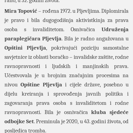
rano, u 32. godini života.
Mira Topović
– rođena 1972. u Pljevljima. Diplomirala
je pravo i bila dugogodišnja aktivistkinja za prava
osoba s invaliditetom. Osnivačica
Udruženja
paraplegičara Pljevlja
. Bila je radno angažovana u
Opštini Pljevlja
, pokrivajući poziciju samostalne
savjetnice iz oblasti boračko – invalidske zaštite, rodne
ravnopravnosti i ljudskih i manjinskih prava.
Učestvovala je u brojnim značajnim procesima na
nivou
Opštine Pljevlja
i cijele države, posebno u
dijelu kreiranja i sprovođenja javnih politika i
zagovaranja prava osoba s invaliditetom i rodne
ravnopravnosti. Bila je osnivačica
kluba sjedeće
odbojke
Set
. Preminula je 2020, u 43. godini života, od
posljedica tromba.