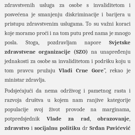
zdravstvenih usluga za osobe s invaliditetom i
posvećena je smanjenju diskriminacije i barijera u
pristupu zdravstvenim uslugama. To su važni koraci
koje moramo proći i na tom putu pred nama je mnogo
posla. Stoga, pozdravljam napore
Svjetske
zdravstvene
organizacije (SZO)
na unapređenju
jednakosti za osobe sa invaliditetom i podršku koju u
tom pravcu pružaju
Vladi
Crne
Gore
”, rekao je
ministar zdravlja.
Podsjećajući da nema održivog i pametnog rasta i
razvoja društva u kojem nam ranjive kategorije
populacije svoj život provode na marginama,
potpredsjednik
Vlade
za
rad
,
obrazovanje
,
zdravstvo
i
socijalnu
politiku
dr
Srđan
Pavićević