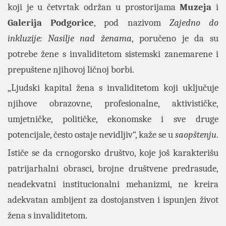
koji je u četvrtak održan u prostorijama
Muzeja
i
Galerija
Podgorice
, pod nazivom
Zajedno do
inkluzije: Nasilje nad ženama
, poručeno je da su
potrebe žene s invaliditetom sistemski zanemarene i
prepuštene njihovoj ličnoj borbi.
„Ljudski kapital žena s invaliditetom koji uključuje
njihove obrazovne, profesionalne, aktivističke,
umjetničke, političke, ekonomske i sve druge
potencijale, često ostaje nevidljiv“, kaže se u
saopštenju
.
Ističe se da crnogorsko društvo, koje još karakterišu
patrijarhalni obrasci, brojne društvene predrasude,
neadekvatni institucionalni mehanizmi, ne kreira
adekvatan ambijent za dostojanstven i ispunjen život
žena s invaliditetom.