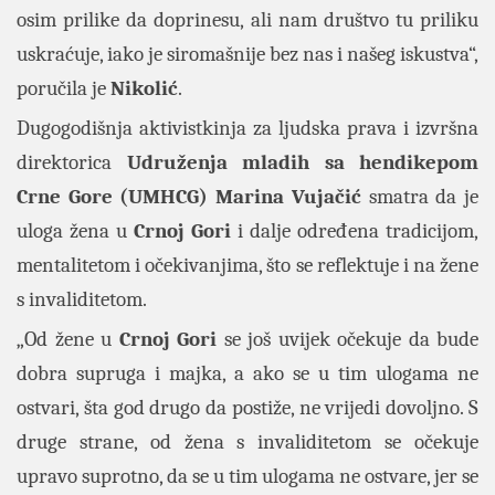
osim prilike da doprinesu, ali nam društvo tu priliku
uskraćuje, iako je siromašnije bez nas i našeg iskustva“,
poručila je
Nikolić
.
Dugogodišnja aktivistkinja za ljudska prava i izvršna
direktorica
Udruženja mladih sa hendikepom
Crne Gore (UMHCG)
Marina
Vujačić
smatra da je
uloga žena u
Crnoj
Gori
i dalje određena tradicijom,
mentalitetom i očekivanjima, što se reflektuje i na žene
s invaliditetom.
„Od žene u
Crnoj
Gori
se još uvijek očekuje da bude
dobra supruga i majka, a ako se u tim ulogama ne
ostvari, šta god drugo da postiže, ne vrijedi dovoljno. S
druge strane, od žena s invaliditetom se očekuje
upravo suprotno, da se u tim ulogama ne ostvare, jer se