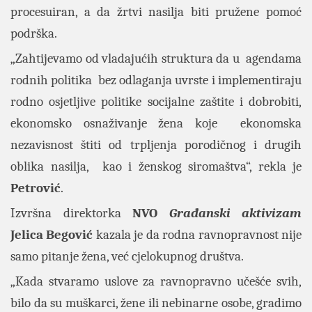
procesuiran, a da žrtvi nasilja biti pružene pomoć
podrška.
„Zahtijevamo od vladajućih struktura da u agendama
rodnih politika bez odlaganja uvrste i implementiraju
rodno osjetljive politike socijalne zaštite i dobrobiti,
ekonomsko osnaživanje žena koje ekonomska
nezavisnost štiti od trpljenja porodičnog i drugih
oblika nasilja, kao i ženskog siromaštva“, rekla je
Petrović
.
Izvršna direktorka
NVO
Građanski aktivizam
Jelica Begović
kazala je da rodna ravnopravnost nije
samo pitanje žena, već cjelokupnog društva.
„Kada stvaramo uslove za ravnopravno učešće svih,
bilo da su muškarci, žene ili nebinarne osobe, gradimo