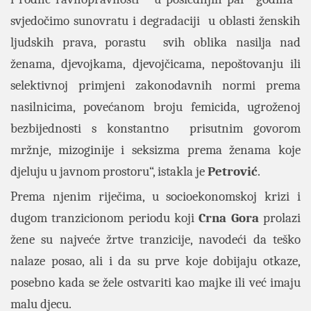
svjedočimo sunovratu i degradaciji u oblasti ženskih
ljudskih prava, porastu svih oblika nasilja nad
ženama, djevojkama, djevojčicama, nepoštovanju ili
selektivnoj primjeni zakonodavnih normi prema
nasilnicima, povećanom broju femicida, ugroženoj
bezbijednosti s konstantno prisutnim govorom
mržnje, mizoginije i seksizma prema ženama koje
djeluju u javnom prostoru“, istakla je
Petrović
.
Prema njenim riječima, u socioekonomskoj krizi i
dugom tranzicionom periodu koji
Crna Gora
prolazi
žene su najveće žrtve tranzicije, navodeći da teško
nalaze posao, ali i da su prve koje dobijaju otkaze,
posebno kada se žele ostvariti kao majke ili već imaju
malu djecu.