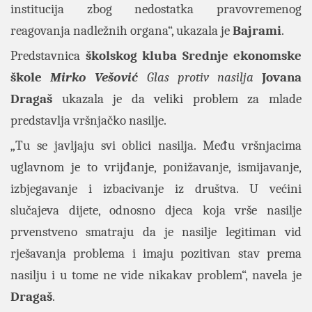
institucija zbog nedostatka pravovremenog
reagovanja nadležnih organa“, ukazala je
Bajrami
.
Predstavnica
školskog kluba
Srednje ekonomske
škole
Mirko Vešović
Glas protiv nasilja
Jovana
Dragaš
ukazala je da veliki problem za mlade
predstavlja vršnjačko nasilje.
„Tu se javljaju svi oblici nasilja. Među vršnjacima
uglavnom je to vrijđanje, ponižavanje, ismijavanje,
izbjegavanje i izbacivanje iz društva. U većini
slučajeva dijete, odnosno djeca koja vrše nasilje
prvenstveno smatraju da je nasilje legitiman vid
rješavanja problema i imaju pozitivan stav prema
nasilju i u tome ne vide nikakav problem“, navela je
Dragaš
.