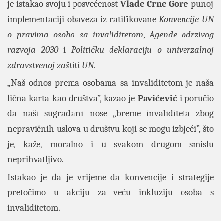
je istakao svoju i posvećenost
Vlade
Crne
Gore
punoj
implementaciji obaveza iz ratifikovane
Konvencije UN
o pravima osoba sa invaliditetom
,
Agende odrzivog
razvoja 2030
i
Političku deklaraciju o univerzalnoj
zdravstvenoj zaštiti UN.
„Naš odnos prema osobama sa invaliditetom je naša
lična karta kao društva”, kazao je
Pavićević
i poručio
da naši sugrađani nose „breme invaliditeta zbog
nepravičnih uslova u društvu koji se mogu izbjeći”, što
je, kaže, moralno i u svakom drugom smislu
neprihvatljivo.
Istakao je da je vrijeme da konvencije i strategije
pretočimo u akciju za veću inkluziju osoba s
invaliditetom.