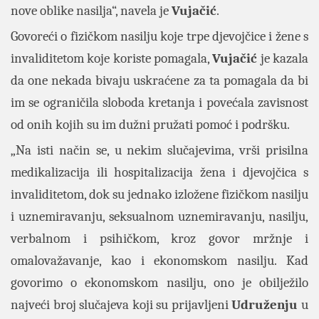
nove oblike nasilja“, navela je
Vujačić
.
Govoreći o fizičkom nasilju koje trpe djevojčice i žene s
invaliditetom koje koriste pomagala,
Vujačić
je kazala
da one nekada bivaju uskraćene za ta pomagala da bi
im se ograničila sloboda kretanja i povećala zavisnost
od onih kojih su im dužni pružati pomoć i podršku.
„Na isti način se, u nekim slučajevima, vrši prisilna
medikalizacija ili hospitalizacija žena i djevojčica s
invaliditetom, dok su jednako izložene fizičkom nasilju
i uznemiravanju, seksualnom uznemiravanju, nasilju,
verbalnom i psihičkom, kroz govor mržnje i
omalovažavanje, kao i ekonomskom nasilju. Kad
govorimo o ekonomskom nasilju, ono je obilježilo
najveći broj slučajeva koji su prijavljeni
Udruženju
u