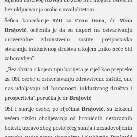
Agendu održivog razvoja do 2030
nije moguće ostvariti
bez uključivanja osoba s invaliditetom.
Šefica kancelarije
SZO
za
Crnu
Goru
, dr
Mina
Brajović
, ocijenila je da su napori na ostvarivanju
univerzalne zdravstveno zaštite pretpostavka
stvaranja inkluzivnog društva u kojem „niko neće biti
zaboravljen”.
„Bez obzira o kojem tipu barijera je riječ kao prepreke
za OSI osobe u ostavriavanju zdravstvene zaštite, one
nas udaljavaju od humanosti, inkluzivnog društva i
prosperiteta”, poručila je dr
Brajović
.
OSI i starije osobe, po riječima
Brajović
, su izloženi
većem riziku obolijevanja od hroničnih nezaraznih
bolesti, upravo zbog postojećeg stanja i nezadovoljenih