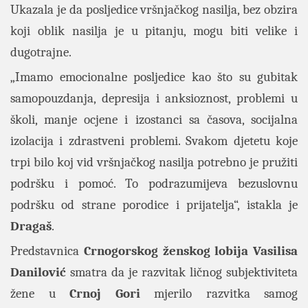
Ukazala je da posljedice vršnjačkog nasilja, bez obzira
koji oblik nasilja je u pitanju, mogu biti velike i
dugotrajne.
„Imamo emocionalne posljedice kao što su gubitak
samopouzdanja, depresija i anksioznost, problemi u
školi, manje ocjene i izostanci sa časova, socijalna
izolacija i zdrastveni problemi. Svakom djetetu koje
trpi bilo koj vid vršnjačkog nasilja potrebno je pružiti
podršku i pomoć. To podrazumijeva bezuslovnu
podršku od strane porodice i prijatelja“, istakla je
Dragaš
.
Predstavnica
Crnogorskog ženskog lobija
Vasilisa
Danilović
smatra da je razvitak ličnog subjektiviteta
žene u
Crnoj Gori
mjerilo razvitka samog