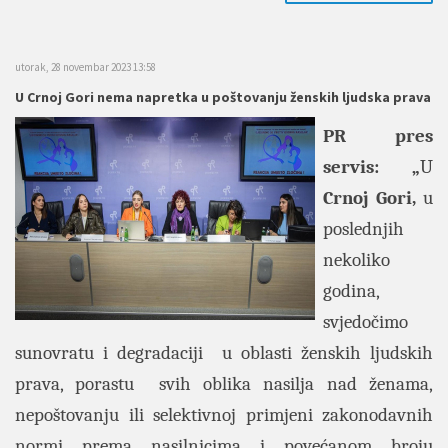
utorak, 28 novembar 2023 13:58
U Crnoj Gori nema napretka u poštovanju ženskih ljudska prava
PR pres
servis: „
U
Crnoj Gori,
u
poslednjih
nekoliko
godina,
svjedočimo
sunovratu i degradaciji u oblasti ženskih ljudskih
prava, porastu svih oblika nasilja nad ženama,
nepoštovanju ili selektivnoj primjeni zakonodavnih
normi prema nasilnicima i povećanom broju