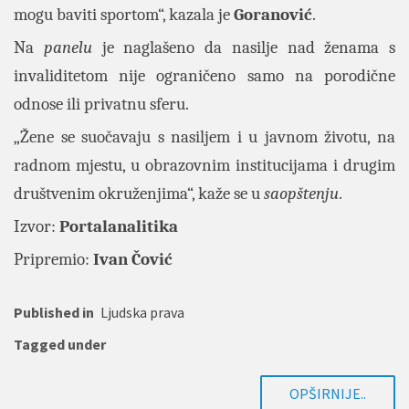
mogu baviti sportom“, kazala je
Goranović
.
Na
panelu
je naglašeno da nasilje nad ženama s
invaliditetom nije ograničeno samo na porodične
odnose ili privatnu sferu.
„Žene se suočavaju s nasiljem i u javnom životu, na
radnom mjestu, u obrazovnim institucijama i drugim
društvenim okruženjima“, kaže se u
saopštenju
.
Izvor:
Portalanalitika
Pripremio:
Ivan Čović
Published in
Ljudska prava
Tagged under
OPŠIRNIJE..