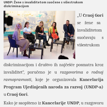
UNDP: Žene s invaliditetom suočene s višestrukom
diskriminacijom
„U
Crnoj
Gori
se žene sa
invaliditetom
suočavaju s
višestrukom
diskriminacijom i društvo ih najčešće posmatra kroz
invaliditet“, poručeno je u
razgovorima o rodnoj
ravnopravnosti
, koje je organizovala
Kancelarija
Program Ujedinjenih naroda za razvoj
(UNDP-a)
u
Crnoj
Gori
.
Kako je saopšteno iz
Kancelarije
UNDP
, u razgovoru