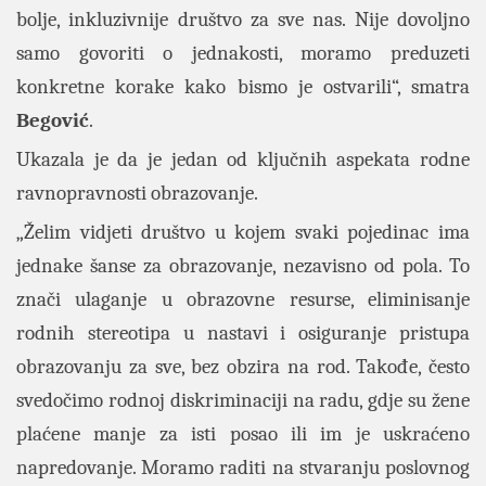
bolje, inkluzivnije društvo za sve nas. Nije dovoljno
samo govoriti o jednakosti, moramo preduzeti
konkretne korake kako bismo je ostvarili“, smatra
Begović
.
Ukazala je da je jedan od ključnih aspekata rodne
ravnopravnosti obrazovanje.
„Želim vidjeti društvo u kojem svaki pojedinac ima
jednake šanse za obrazovanje, nezavisno od pola. To
znači ulaganje u obrazovne resurse, eliminisanje
rodnih stereotipa u nastavi i osiguranje pristupa
obrazovanju za sve, bez obzira na rod. Takođe, često
svedočimo rodnoj diskriminaciji na radu, gdje su žene
plaćene manje za isti posao ili im je uskraćeno
napredovanje. Moramo raditi na stvaranju poslovnog