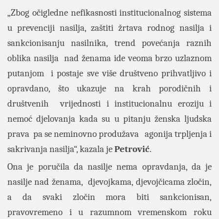
„Zbog očigledne nefikasnosti institucionalnog sistema
u prevenciji nasilja, zaštiti žrtava rodnog nasilja i
sankcionisanju nasilnika, trend povećanja raznih
oblika nasilja nad ženama ide veoma brzo uzlaznom
putanjom i postaje sve više društveno prihvatljivo i
opravdano, što ukazuje na krah porodičnih i
društvenih vrijednosti i institucionalnu eroziju i
nemoć djelovanja kada su u pitanju ženska ljudska
prava pa se neminovno produžava agonija trpljenja i
sakrivanja nasilja“, kazala je
Petrović
.
Ona je poručila da nasilje nema opravdanja, da je
nasilje nad ženama, djevojkama, djevojčicama zločin,
a da svaki zločin mora biti sankcionisan,
pravovremeno i u razumnom vremenskom roku