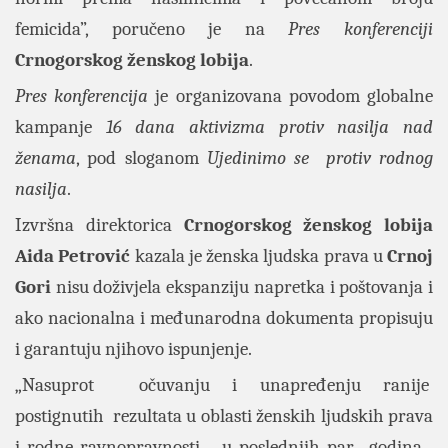
femicida”, poručeno je na
Pres
konferenciji
Crnogorskog ženskog lobija
.
Pres konferencija
je organizovana povodom globalne
kampanje
16 dana aktivizma protiv nasilja nad
ženama
, pod sloganom
Ujedinimo se protiv rodnog
nasilja
.
Izvršna direktorica
Crnogorskog ženskog lobija
Aida Petrović
kazala je ženska ljudska prava u
Crnoj
Gori
nisu doživjela ekspanziju napretka i poštovanja i
ako nacionalna i međunarodna dokumenta propisuju
i garantuju njihovo ispunjenje.
„Nasuprot očuvanju i unapređenju ranije
postignutih rezultata u oblasti ženskih ljudskih prava
i rodne ravnopravnosti u poslednjih par godina