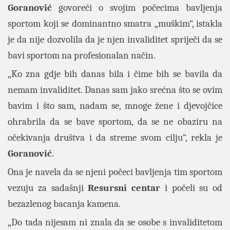
Goranović
govoreći o svojim počecima bavljenja
sportom koji se dominantno smatra „muškim“, istakla
je da nije dozvolila da je njen invaliditet spriječi da se
bavi sportom na profesionalan način.
„Ko zna gdje bih danas bila i čime bih se bavila da
nemam invaliditet. Danas sam jako srećna što se ovim
bavim i što sam, nadam se, mnoge žene i djevojčice
ohrabrila da se bave sportom, da se ne obaziru na
očekivanja društva i da streme svom cilju“, rekla je
Goranović
.
Ona je navela da se njeni počeci bavljenja tim sportom
vezuju za sadašnji
Resursni
centar
i počeli su od
bezazlenog bacanja kamena.
„Do tada nijesam ni znala da se osobe s invaliditetom