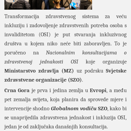
Transformacija zdravstvenog sistema za veću
inkluziju i zadovoljenje zdravstvenih potreba osoba s
invaliditetom (OSI) je put stvaranja inkluzivnog
društva u kojem niko neće biti zaboravljen. To je
poručeno na
Nacionalnim konsultacijama o
zdravstvenoj jednakosti OSI
koje organizuje
Ministarstvo zdravlja (MZ)
uz podrsku
Svjetske
zdravstvene organizacije (SZO)
.
Crna
Gora
je prva i jedina zemlja u
Evropi
, a među
pet zemalja svijeta, koja planira da sprovede mjere i
intervencije shodno
Globalnom
vodiču
SZO
, kako bi
se unaprijedila zdravstvena jednakost i inkluzija OSI,
jedan je od zaključaka današnjih konsultacija.