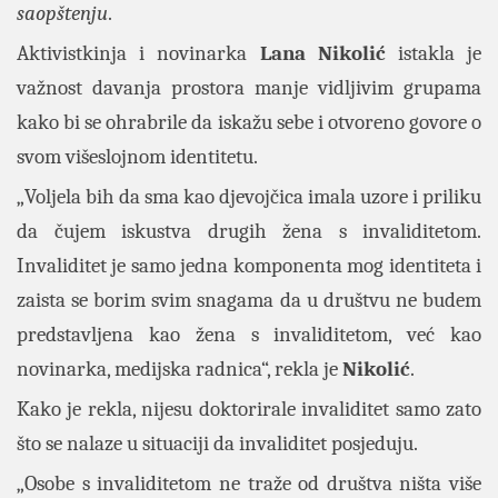
saopštenju
.
Aktivistkinja i novinarka
Lana
Nikolić
istakla je
važnost davanja prostora manje vidljivim grupama
kako bi se ohrabrile da iskažu sebe i otvoreno govore o
svom višeslojnom identitetu.
„Voljela bih da sma kao djevojčica imala uzore i priliku
da čujem iskustva drugih žena s invaliditetom.
Invaliditet je samo jedna komponenta mog identiteta i
zaista se borim svim snagama da u društvu ne budem
predstavljena kao žena s invaliditetom, već kao
novinarka, medijska radnica“, rekla je
Nikolić
.
Kako je rekla, nijesu doktorirale invaliditet samo zato
što se nalaze u situaciji da invaliditet posjeduju.
„Osobe s invaliditetom ne traže od društva ništa više