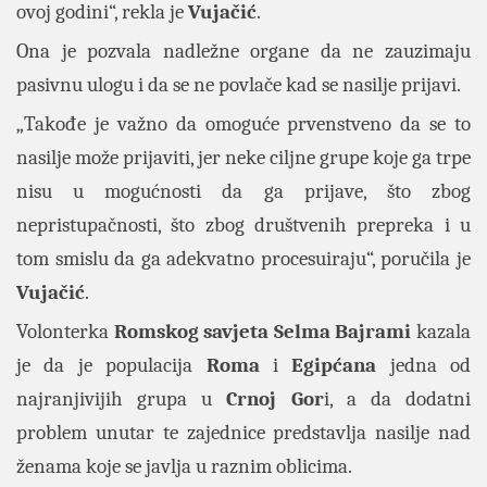
ovoj godini“, rekla je
Vujačić
.
Ona je pozvala nadležne organe da ne zauzimaju
pasivnu ulogu i da se ne povlače kad se nasilje prijavi.
„Takođe je važno da omoguće prvenstveno da se to
nasilje može prijaviti, jer neke ciljne grupe koje ga trpe
nisu u mogućnosti da ga prijave, što zbog
nepristupačnosti, što zbog društvenih prepreka i u
tom smislu da ga adekvatno procesuiraju“, poručila je
Vujačić
.
Volonterka
Romskog savjeta Selma Bajrami
kazala
je da je populacija
Roma
i
Egipćana
jedna od
najranjivijih grupa u
Crnoj Gor
i, a da dodatni
problem unutar te zajednice predstavlja nasilje nad
ženama koje se javlja u raznim oblicima.