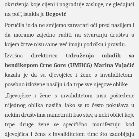
okruženja koje cijeni i nagrađuje zasluge, ne gledajući
na pol“, istakla je
Begović
.
Poručila je da ne smijemo zatvarati oči pred nasiljem i
da moramo zajedno raditi na stvaranju društva u
kojem žrtve nisu same, već imaju podršku i pravdu.
Izvršna direktorica
Udruženja mladih sa
hendikepom Crne Gore (UMHCG) Marina Vujačić
kazala je da su djevojčice i žene s invaliditetom
posebno izložene nasilju i da trpe sve njegove oblike.
„Djevojčice i žene s invaliditetom nisu pošteđene
nijednog oblika nasilja, iako se to često pokušava u
nekim društvima nametnuti kao stav, a neki oblici koje
trpe druge žene se specifično manifestuju kod
djevojčica i žena s invaliditetom time što zadobijaju