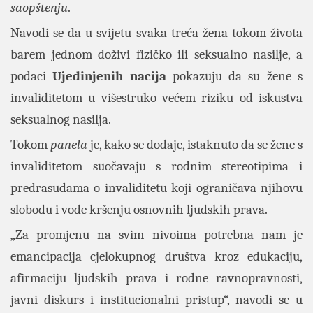
saopštenju
.
Navodi se da u svijetu svaka treća žena tokom života
barem jednom doživi fizičko ili seksualno nasilje, a
podaci
Ujedinjenih
nacija
pokazuju da su žene s
invaliditetom u višestruko većem riziku od iskustva
seksualnog nasilja.
Tokom
panela
je, kako se dodaje, istaknuto da se žene s
invaliditetom suočavaju s rodnim stereotipima i
predrasudama o invaliditetu koji ograničava njihovu
slobodu i vode kršenju osnovnih ljudskih prava.
„Za promjenu na svim nivoima potrebna nam je
emancipacija cjelokupnog društva kroz edukaciju,
afirmaciju ljudskih prava i rodne ravnopravnosti,
javni diskurs i institucionalni pristup“, navodi se u