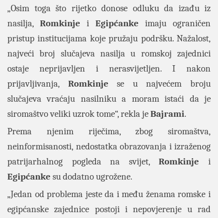
„Osim toga što rijetko donose odluku da izađu iz
nasilja,
Romkinje
i
Egipćanke
imaju ograničen
pristup institucijama koje pružaju podršku. Nažalost,
najveći broj slučajeva nasilja u romskoj zajednici
ostaje neprijavljen i nerasvijetljen. I nakon
prijavljivanja,
Romkinje
se u najvećem broju
slučajeva vraćaju nasilniku a moram istaći da je
siromaštvo veliki uzrok tome“, rekla je
Bajrami
.
Prema njenim riječima, zbog siromaštva,
neinformisanosti, nedostatka obrazovanja i izraženog
patrijarhalnog pogleda na svijet,
Romkinje
i
Egipćanke
su dodatno ugrožene.
„Jedan od problema jeste da i među ženama romske i
egipćanske zajednice postoji i nepovjerenje u rad