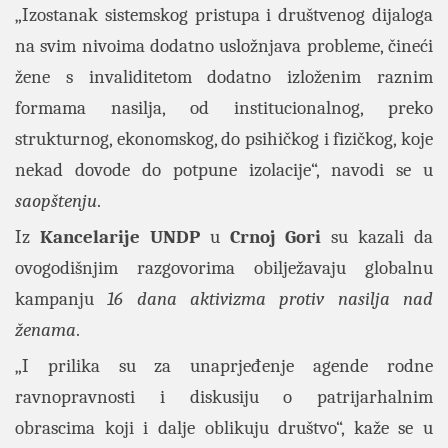
„Izostanak sistemskog pristupa i društvenog dijaloga
na svim nivoima dodatno usložnjava probleme, čineći
žene s invaliditetom dodatno izloženim raznim
formama nasilja, od institucionalnog, preko
strukturnog, ekonomskog, do psihičkog i fizičkog, koje
nekad dovode do potpune izolacije“, navodi se u
saopštenju
.
Iz
Kancelarije
UNDP
u
Crnoj
Gori
su kazali da
ovogodišnjim razgovorima obilježavaju globalnu
kampanju
16 dana aktivizma protiv nasilja nad
ženama
.
„I prilika su za unaprjeđenje agende rodne
ravnopravnosti i diskusiju o patrijarhalnim
obrascima koji i dalje oblikuju društvo“, kaže se u