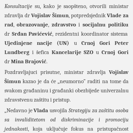
Konsultacije
su, kako je saopšteno, otvorili ministar
zdravlja dr
Vojislav Šimun
, potpredsjednik
Vlade
za
rad
,
obrazovanje
,
zdravstvo
i
socijalnu
politiku
dr
Srđan Pavićević
, rezidentni koordinator sistema
Ujedinjene nacije (UN)
u
Crnoj
Gori
Peter
Lundberg
i šefica
Kancelarije SZO
u
Crnoj
Gori
dr
Mina Brajović
.
Pozdravljajuci prisutne, ministar zdravlja
Vojislav
Šimun
kazao je da će „neumorno” raditi na tome da
svakom građaninu i građanki obezbijede univerzalnu
zdravstvenu zaštitu i pristup.
„Nedavno je
Vlada
usvojila
Strategiju
za zaštitu osoba
sa invaliditetom od diskriminacije i promociju
jednakosti
, koja uključuje fokus na pristupačnost