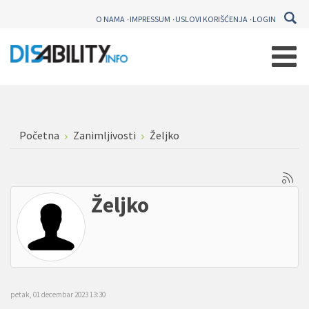
O NAMA
IMPRESSUM
USLOVI KORIŠĆENJA
LOGIN
Početna
Zanimljivosti
Željko
Željko
petak, 01 decembar 2023 13:30