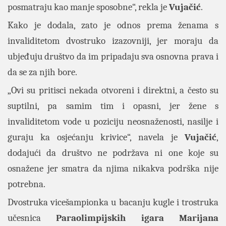
posmatraju kao manje sposobne“, rekla je
Vujačić
.
Kako je dodala, zato je odnos prema ženama s
invaliditetom dvostruko izazovniji, jer moraju da
ubjeđuju društvo da im pripadaju sva osnovna prava i
da se za njih bore.
„Ovi su pritisci nekada otvoreni i direktni, a često su
suptilni, pa samim tim i opasni, jer žene s
invaliditetom vode u poziciju neosnaženosti, nasilje i
guraju ka osjećanju krivice“, navela je
Vujačić
,
dodajući da društvo ne podržava ni one koje su
osnažene jer smatra da njima nikakva podrška nije
potrebna.
Dvostruka vicešampionka u bacanju kugle i trostruka
učesnica
Paraolimpijskih
igara
Marijana