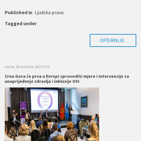
Published in
Ljudska prava
Tagged under
OPŠIRNIJE..
utorak, 28 novembar 2023 13:52
Crna Gora će prva u Evropi sprovoditi mjere i intervencije za
unaprijeđenje zdravlja i inkluzije OSI