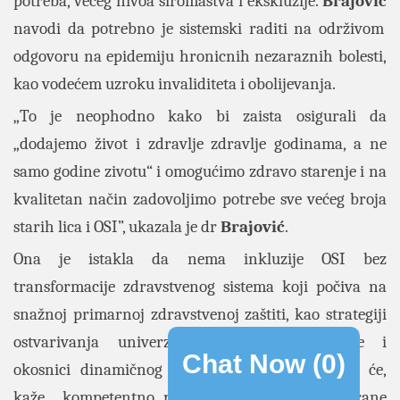
potreba, većeg nivoa siromaštva i ekskluzije.
Brajović
navodi da potrebno je sistemski raditi na održivom
odgovoru na epidemiju hronicnih nezaraznih bolesti,
kao vodećem uzroku invaliditeta i obolijevanja.
„To je neophodno kako bi zaista osigurali da
„dodajemo život i zdravlje zdravlje godinama, a ne
samo godine zivotu“ i omogućimo zdravo starenje i na
kvalitetan način zadovoljimo potrebe sve većeg broja
starih lica i OSI”, ukazala je dr
Brajović
.
Ona je istakla da nema inkluzije OSI bez
transformacije zdravstvenog sistema koji počiva na
snažnoj primarnoj zdravstvenoj zaštiti, kao strategiji
ostvarivanja univerzalne zdravstveno zaštite i
Chat Now (
0
)
okosnici dinamičnog zdravstvenog sistema koji će,
kaže, „kompetentno pružiti usluge prevencije, rane