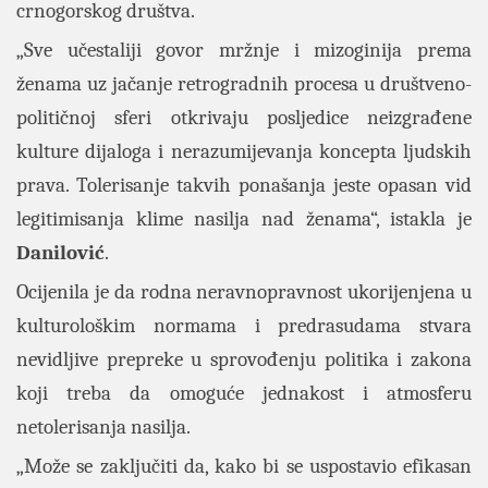
crnogorskog društva.
„Sve učestaliji govor mržnje i mizoginija prema
ženama uz jačanje retrogradnih procesa u društveno-
političnoj sferi otkrivaju posljedice neizgrađene
kulture dijaloga i nerazumijevanja koncepta ljudskih
prava. Tolerisanje takvih ponašanja jeste opasan vid
legitimisanja klime nasilja nad ženama“, istakla je
Danilović
.
Ocijenila je da rodna neravnopravnost ukorijenjena u
kulturološkim normama i predrasudama stvara
nevidljive prepreke u sprovođenju politika i zakona
koji treba da omoguće jednakost i atmosferu
netolerisanja nasilja.
„Može se zaključiti da, kako bi se uspostаvio efikаsаn