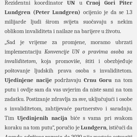
Rezidentni koordinator
UN
u
Crnoj
Gori
Piter
Lundgren (Peter Lundgren)
ocijenio je da se 1.3
milijarde ljudi širom svijeta suočavaju s nekim
oblikom invaliditeta i nailaze na barijere u životu.
„Sad je vrijeme za promjene, moramo ubrzati
implementaciju
Konvencije UN o pravima osoba sa
invaliditetom
, koja promoviše, štiti i obezbjeđuje
poštovanje ljudskih prava osoba s invaliditetom.
Ujedinjene
nacije
podržavaju
Crnu
Goru
na tom
putu i ovdje sam da vas uvjerim da niste sami na tom
zadatku. Postizanje zdravlja za sve, uključujući i osobe
s invaliditetom, zahtijevaće partnerstvo i saradnju.
Tim
Ujedinjenih
nacija
biće s vama pri svakom
koraku na tom putu“, poručio je
Lundgern
, ističući da