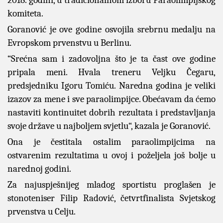
2018. godini, u tradicionalnom izboru Paraolimpijskog
komiteta.
Goranović je ove godine osvojila srebrnu medalju na
Evropskom prvenstvu u Berlinu.
“Srećna sam i zadovoljna što je ta čast ove godine
pripala meni. Hvala treneru Veljku Čegaru,
predsjedniku Igoru Tomiću. Naredna godina je veliki
izazov za mene i sve paraolimpijce. Obećavam da ćemo
nastaviti kontinuitet dobrih rezultata i predstavljanja
svoje države u najboljem svjetlu“, kazala je Goranović.
Ona je čestitala ostalim paraolimpijcima na
ostvarenim rezultatima u ovoj i poželjela još bolje u
narednoj godini.
Za najuspješnijeg mladog sportistu proglašen je
stonoteniser Filip Radović, četvrtfinalista Svjetskog
prvenstva u Celju.