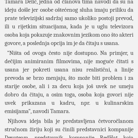
Tamara Delić, jedna od članova tima navodi da su na
ideju došle jer osobe oštećenog sluha imaju priliku da
prate televizijski sadržaj samo ukoliko postoji prevod,
ili u rijetkim situacijama, kada je u uglu televizora
osoba koja pokazuje znakovnim jezikom ono što akteri
govore, a poslednja opcija im je da čitaju s usana.
"Ništa od ovoga često nije dostupno. Na primjer, u
dečijim animiranim filmovima, nije moguće čitati s
usana jer pokreti usana nisu realistični, a linije
prevoda se brzo menjaju, što može biti problem i za
starije osobe, ali i za decu koja još uvek ne umeju
dobro da čitaju, a osim toga, osoba koja govori nije
uvek prikazana u kadru, npr. u kulinarskim
emisijama", navodi Tamara.
Njihova ideja bila je predstavljena četvoročlanom
stručnom žiriju koji su činili predstavnici kompanije
Devoteam, predstavnik kompanije RedHat koja