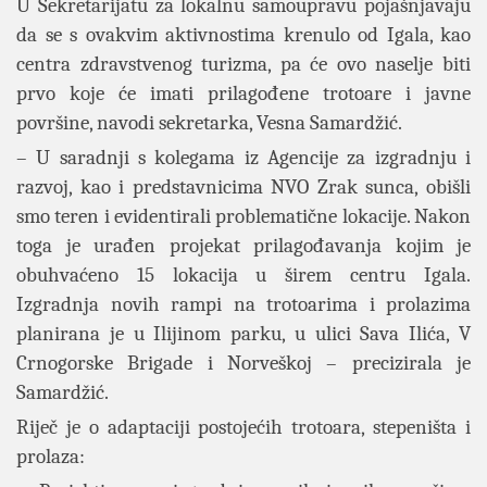
U Sekretarijatu za lokalnu samoupravu pojašnjavaju
da se s ovakvim aktivnostima krenulo od Igala, kao
centra zdravstvenog turizma, pa će ovo naselje biti
prvo koje će imati prilagođene trotoare i javne
površine, navodi sekretarka, Vesna Samardžić.
– U saradnji s kolegama iz Agencije za izgradnju i
razvoj, kao i predstavnicima NVO Zrak sunca, obišli
smo teren i evidentirali problematične lokacije. Nakon
toga je urađen projekat prilagođavanja kojim je
obuhvaćeno 15 lokacija u širem centru Igala.
Izgradnja novih rampi na trotoarima i prolazima
planirana je u Ilijinom parku, u ulici Sava Ilića, V
Crnogorske Brigade i Norveškoj – precizirala je
Samardžić.
Riječ je o adaptaciji postojećih trotoara, stepeništa i
prolaza: