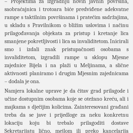
– Projektima za izgradnju novih javnih površina,
saobraćajnica i trotoara biće predviđene adekvatne
rampe s taktilnim površinama i pratećim sadržajima,
u skladu s Pravilnikom o bližim uslovima i načinu
prilagođavanja objekata za pristup i kretanje lica
smanjene pokretljivosti i lica sa invaliditetom. Inicirali
smo i izdali znak pristupačnosti osobama s
invaliditetom, izgradili rampe u sklopu Mjesne
zajednice Bijela i na plaži u Meljinama, a slične
aktivnosti planiramo i drugim Mjesnim zajednicama
– dodala je ona.
Namjera lokalne uprave je da čitav grad prilagode i
učine dostupnim osobama koje se otežano kreću,
ali i
majkama s dječijim kolicima. Zainteresovani građani
treba da se jave i prijedloge za neku konkretnu
lokaciju koju bi trebalo prilagoditi dostave
Sekretarijatu lično, mejlom ili preko kancelarija