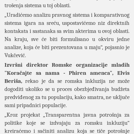
trošenja sistema u toj oblasti.
„Uradićemo analizu pravnog sistema i komparativnog
sistema igara na sreću, uspostavićemo niz direktnih
kontakata i sastanaka sa svim akterima u ovoj oblasti.
Na kraju, sve će biti formulisano u okviru jedne
analize, koja će biti prezentovana u maju“, pojasnio je
Vukčević.
Izvršni direktor Romske organizacije mladih
"Koračajte sa nama - Phiren amenca", Elvis
Beriša,
rekao je da se romska inkluzija ne može
dogoditi ukoliko se u proces obezbjeđivanja budžeta
predviđenog za tu populaciju, kako smatra, ne uključe
sami pripadnici populacije.
„Kroz projekat „Transparentna javna potrošnja za
politike koje se izdvajaju za romsku inkluziju“
kreiraćemo i sačiniti analizu koja se tiče potrošnje