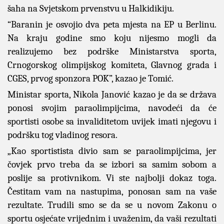
šaha na Svjetskom prvenstvu u Halkidikiju.
“Baranin je osvojio dva peta mjesta na EP u Berlinu.
Na kraju godine smo koju nijesmo mogli da
realizujemo bez podrške Ministarstva sporta,
Crnogorskog olimpijskog komiteta, Glavnog grada i
CGES, prvog sponzora POK”, kazao je Tomić.
Ministar sporta, Nikola Janović kazao je da se država
ponosi svojim paraolimpijcima, navodeći da će
sportisti osobe sa invaliditetom uvijek imati njegovu i
podršku tog vladinog resora.
„Kao sportistista divio sam se paraolimpijcima, jer
čovjek prvo treba da se izbori sa samim sobom a
poslije sa protivnikom. Vi ste najbolji dokaz toga.
Čestitam vam na nastupima, ponosan sam na vaše
rezultate. Trudili smo se da se u novom Zakonu o
sportu osjećate vrijednim i uvaženim, da vaši rezultati