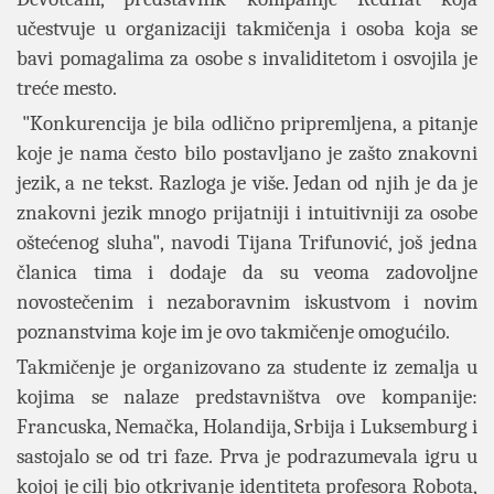
učestvuje u organizaciji takmičenja i osoba koja se
bavi pomagalima za osobe s invaliditetom i osvojila je
treće mesto.
"Konkurencija je bila odlično pripremljena, a pitanje
koje je nama često bilo postavljano je zašto znakovni
jezik, a ne tekst. Razloga je više. Jedan od njih je da je
znakovni jezik mnogo prijatniji i intuitivniji za osobe
oštećenog sluha", navodi Tijana Trifunović, još jedna
članica tima i dodaje da su veoma zadovoljne
novostečenim i nezaboravnim iskustvom i novim
poznanstvima koje im je ovo takmičenje omogućilo.
Takmičenje je organizovano za studente iz zemalja u
kojima se nalaze predstavništva ove kompanije:
Francuska, Nemačka, Holandija, Srbija i Luksemburg i
sastojalo se od tri faze. Prva je podrazumevala igru u
kojoj je cilj bio otkrivanje identiteta profesora Robota,