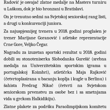
Radović je osvajač zlatne medalje na Masters turniru
u Laškom, dok je bio bronzani u Bratislavi.
On je trenutno sedmi na Svjetskoj seniorskoj rang listi,
a drugi u konkurenciji juniora.
Za najuspjesnijeg trenera u 2018. godini proglašen je
trener Marijane Goranović i atletske reprezentacije
Crne Gore, Veljko Čegar.
Nagradu za izuzetan sportski rezultat u 2018. godini
dobili su stonoteniserka Slobodanka Gurešić (srebna
medalja na Univerzitetskim sportskim igrama u
portugalskoj Koimbri), atletičrka Maja Rajković
(četvrtoplasirana u bacanju koplja i kugle u Berlinu) i
šahista Predrag Nikač (četvrti na Svjetskom
seniorskom prvenstvu za osobe bez i sa smetnjama
vida u grckom Halkidikiju).
Zlatne plakete za podršku Paraolimpijskom komitetu