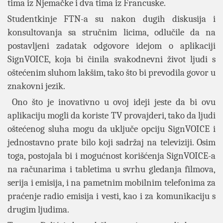
tima iz Njemačke i dva tima iz Francuske.
Studentkinje FTN-a su nakon dugih diskusija i
konsultovanja sa stručnim licima, odlučile da na
postavljeni zadatak odgovore idejom o aplikaciji
SignVOICE, koja bi činila svakodnevni život ljudi s
oštećenim sluhom lakšim, tako što bi prevodila govor u
znakovni jezik.
Ono što je inovativno u ovoj ideji jeste da bi ovu
aplikaciju mogli da koriste TV provajderi, tako da ljudi
oštećenog sluha mogu da uključe opciju SignVOICE i
jednostavno prate bilo koji sadržaj na televiziji. Osim
toga, postojala bi i mogućnost korišćenja SignVOICE-a
na računarima i tabletima u svrhu gledanja filmova,
serija i emisija, i na pametnim mobilnim telefonima za
praćenje radio emisija i vesti, kao i za komunikaciju s
drugim ljudima.