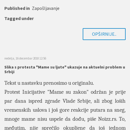
Published in
Zapošljavanje
Tagged under
OPŠIRNIJE..
nedelja, 16 decembar 2018 12:56
Slika s protesta "Mame su ljute" ukazuje na aktuelni problem u
Srbiji
Tekst u nastavku prenosimo u originalu.
Protest Inicijative "Mame su zakon" održan je prije
par dana ispred zgrade Vlade Srbije, ali zbog loših
vremenskih uslova i još gore reakcije putara na sneg,
mnoge mame nisu uspele da dođu, piše Noizz.rs. To,
međutim, nije sprečilo okupljene da još jednom