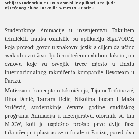
Srbija: Studentkinje FTN-a osmislile aplikaciju za ljude
oštećenog sluha i osvojile 3. mesto u Parizu
Studentkinje Animacije u inženjerstvu Fakulteta
tehničkih nauka osmislile su aplikaciju SignVOICE,
koja prevodi govor u znakovni jezik, s ciljem da učine
svakodnevni život ljudi s oštećenim sluhom lakšim, na
osnovu koje su osvojile treće mjesto u finalu
internacionalnog takmičenja kompanije Devoteam u
Parizu.
Motivisane konceptom takmičenja, Tijana Trifunović,
Dina Denić, Tamara Delić, Nikolina Bućan i Maša
Stričević, studentkinje četvrte godine studijskog
programa Animacija u inženjerstvu, oformile su tim
MEOW, koji je uspješno prošao prve dvije faze
takmičenja i plasirao se u finale u Parizu, pored dva