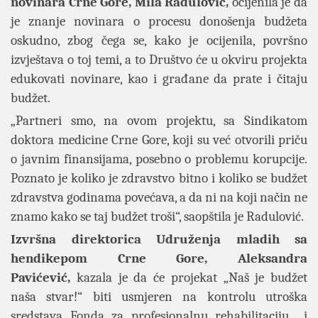
novinara Crne Gore, Mila Radulović,
ocijenila je da
je znanje novinara o procesu donošenja budžeta
oskudno, zbog čega se, kako je ocijenila, površno
izvještava o toj temi, a to Društvo će u okviru projekta
edukovati novinare, kao i građane da prate i čitaju
budžet.
„Partneri smo, na ovom projektu, sa Sindikatom
doktora medicine Crne Gore, koji su već otvorili priču
o javnim finansijama, posebno o problemu korupcije.
Poznato je koliko je zdravstvo bitno i koliko se budžet
zdravstva godinama povećava, a da ni na koji način ne
znamo kako se taj budžet troši“, saopštila je Radulović.
Izvršna direktorica Udruženja mladih sa
hendikepom Crne Gore, Aleksandra
Pavićević,
kazala je da će projekat „Naš je budžet
naša stvar!“ biti usmjeren na kontrolu utroška
sredstava Fonda za profesionalnu rehabilitaciju i