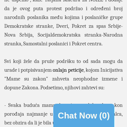
da je ovog puta protest podržao i određeni broj
narodnih poslanika među kojima i poslaničke grupe
Demokratske stranke, Dveri, Pokret za spas Srbije-
Nova Srbija, Socijaldemokratska stranka-Narodna
stranka, Samostalni poslanici i Pokret centra.
Svi koji žele da pruže podršku to od sada mogu da
urade i potpisivanjem
onlajn peticije
, kojom Inicijativa
"Mame su zakon" zahveta neophodne izmene i
dopune Zakona. Podsetimo, njihovi zahtevi su:
- Svaka buduća mama da prima nadoknadu nakon
Chat Now (
0
)
porođaja najmanje u visini republičkog minimalca,
bez obzira da li je bila u radnom odnosu ili ne.