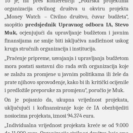
To je, na pres konferenciji „Podrška projektima
organizacija civilnog društva u okviru projekta
„Money Watch – Civilno društvo, čuvar budžeta“,
saopštio
predsjednik Upravnog odbora IA, Stevo
Muk,
ocjenjujući da
upravljanje budžetom i javnim
finansijama ne smije biti isključiva nadležnost uskog
kruga stručnih organizacija i institucija.
„Praćenje pripreme, usvajanja i upravljanja budžetom
mora postati sastavni dio rada svih organizacija koje
se zalažu za promjene u javnim politikama ili žele da
prate njihovo sprovođenje, kako bi ih kritički ocijenile
i predložile preporuke za promjenu“, poručio je Muk.
On je pojasnio da, ukupna vrijednost projekata,
uključujući i kofinansiranje koje će IA obezbijediti
nosiocima projekata, iznosi
94.374 eura.
„Individualna vrijednost projekata kreće se od 9.000