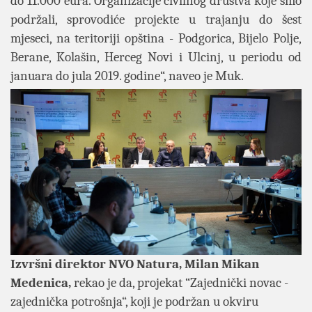
do 11.000 eura. Organizacije civilnog društva koje smo
podržali, sprovodiće projekte u trajanju do šest
mjeseci, na teritoriji opština - Podgorica, Bijelo Polje,
Berane, Kolašin, Herceg Novi i Ulcinj, u periodu od
januara do jula 2019. godine“, naveo je Muk.
Izvršni direktor NVO Natura, Milan Mikan
Medenica,
rekao je da, projekat “Zajednički novac -
zajednička potrošnja“, koji je podržan u okviru