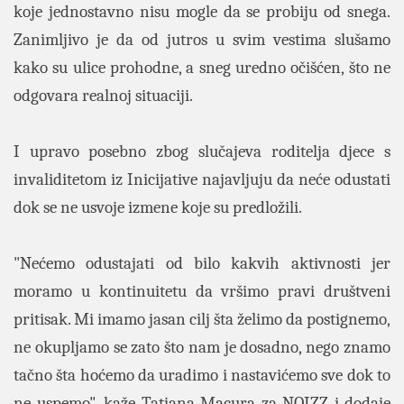
koje jednostavno nisu mogle da se probiju od snega.
Zanimljivo je da od jutros u svim vestima slušamo
kako su ulice prohodne, a sneg uredno očišćen, što ne
odgovara realnoj situaciji.
I upravo posebno zbog slučajeva roditelja djece s
invaliditetom iz Inicijative najavljuju da neće odustati
dok se ne usvoje izmene koje su predložili.
"Nećemo odustajati od bilo kakvih aktivnosti jer
moramo u kontinuitetu da vršimo pravi društveni
pritisak. Mi imamo jasan cilj šta želimo da postignemo,
ne okupljamo se zato što nam je dosadno, nego znamo
tačno šta hoćemo da uradimo i nastavićemo sve dok to
ne uspemo", kaže Tatjana Macura za NOIZZ i dodaje