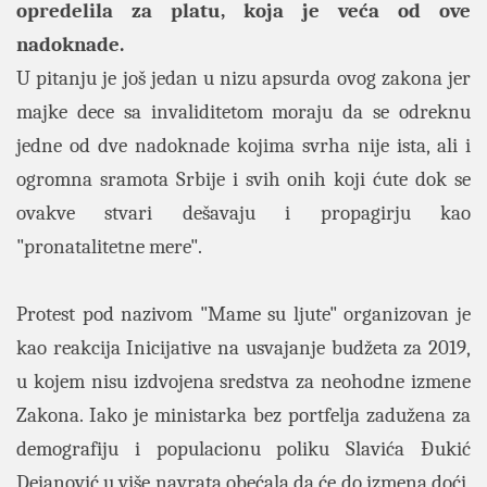
opredelila za platu, koja je veća od ove
nadoknade.
U pitanju je još jedan u nizu apsurda ovog zakona jer
majke dece sa invaliditetom moraju da se odreknu
jedne od dve nadoknade kojima svrha nije ista, ali i
ogromna sramota Srbije i svih onih koji ćute dok se
ovakve stvari dešavaju i propagirju kao
"pronatalitetne mere".
Protest pod nazivom "Mame su ljute" organizovan je
kao reakcija Inicijative na usvajanje budžeta za 2019,
u kojem nisu izdvojena sredstva za neohodne izmene
Zakona. Iako je ministarka bez portfelja zadužena za
demografiju i populacionu poliku Slavića Đukić
Dejanović u više navrata obećala da će do izmena doći,