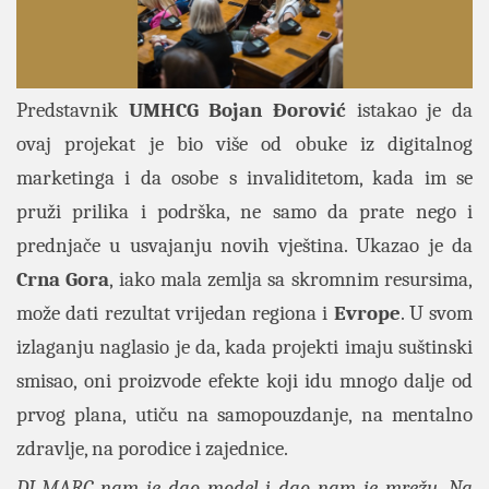
Predstavnik
UMHCG Bojan Đorović
istakao je da
ovaj projekat je bio više od obuke iz digitalnog
marketinga i da osobe s invaliditetom, kada im se
pruži prilika i podrška, ne samo da prate nego i
prednjače u usvajanju novih vještina. Ukazao je da
Crna Gora
, iako mala zemlja sa skromnim resursima,
može dati rezultat vrijedan regiona i
Evrope
. U svom
izlaganju naglasio je da, kada projekti imaju suštinski
smisao, oni proizvode efekte koji idu mnogo dalje od
prvog plana, utiču na samopouzdanje, na mentalno
zdravlje, na porodice i zajednice.
DI-MARC nam je dao model i dao nam je mrežu. Na