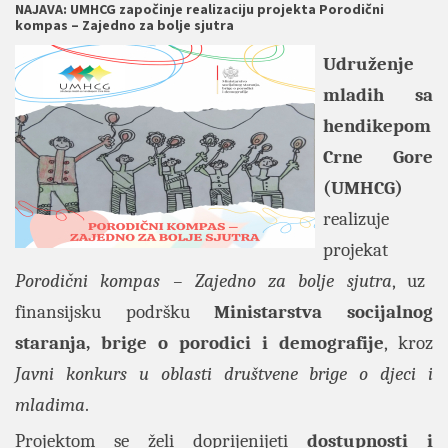
NAJAVA: UMHCG započinje realizaciju projekta Porodični
kompas – Zajedno za bolje sjutra
Udruženje
mladih sa
hendikepom
Crne Gore
(UMHCG)
realizuje
projekat
Porodični kompas – Zajedno za bolje sjutra
, uz
finansijsku podršku
Ministarstva socijalnog
staranja, brige o porodici i demografije
, kroz
Javni konkurs u oblasti društvene brige o djeci i
mladima
.
Projektom se želi doprijenijeti
dostupnosti i