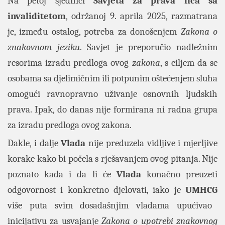
Na petoj sjednici
Savjeta za prava lica sa
invaliditetom
, održanoj 9. aprila 2025
, razmatrana
je, između ostalog, potreba za donošenjem
Zakona o
znakovnom jeziku
. Savjet je preporučio nadležnim
resorima izradu predloga ovog
zakona
, s ciljem da se
osobama sa djelimičnim ili potpunim oštećenjem sluha
omogući ravnopravno uživanje osnovnih ljudskih
prava. Ipak, do danas nije formirana ni radna grupa
za izradu predloga ovog zakona.
Dakle, i dalje
Vlada
nije preduzela vidljive i mjerljive
korake kako bi počela s rješavanjem ovog pitanja. Nije
poznato kada i da li će
Vlada
konačno preuzeti
odgovornost i konkretno djelovati, iako je
UMHCG
više puta svim dosadašnjim vladama upućivao
inicijativu za usvajanje
Zakona o upotrebi znakovnog