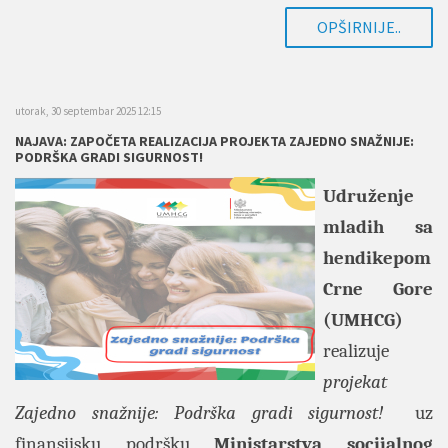
OPŠIRNIJE..
utorak, 30 septembar 2025 12:15
NAJAVA: ZAPOČETA REALIZACIJA PROJEKTA ZAJEDNO SNAŽNIJE:
PODRŠKA GRADI SIGURNOST!
Udruženje
mladih sa
hendikepom
Crne Gore
(UMHCG)
realizuje
projekat
Zajedno snažnije: Podrška gradi sigurnost!
uz
finansijsku podršku
Ministarstva socijalnog