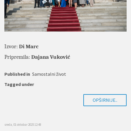
Izvor:
Di Marc
Pripremila:
Dajana Vuković
Published in
Samostalni život
Tagged under
OPŠIRNIJE..
sreda, 01 oktobar 2025 12:48