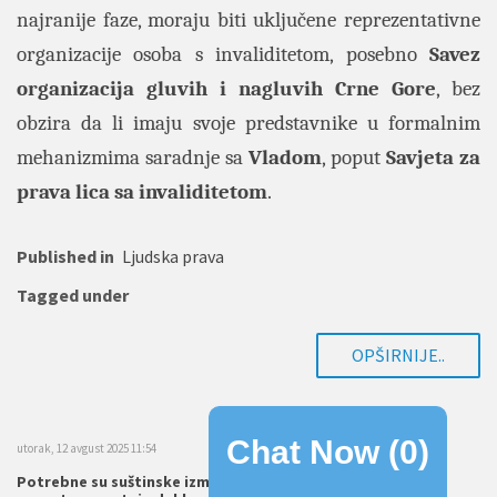
najranije faze, moraju biti uključene reprezentativne
organizacije osoba s invaliditetom, posebno
Savez
organizacija gluvih i nagluvih Crne Gore
, bez
obzira da li imaju svoje predstavnike u formalnim
mehanizmima saradnje sa
Vladom
, poput
Savjeta za
prava lica sa invaliditetom
.
Published in
Ljudska prava
Tagged under
OPŠIRNIJE..
Chat Now (
0
)
utorak, 12 avgust 2025 11:54
Potrebne su suštinske izmjene Zakona o mladima jer u