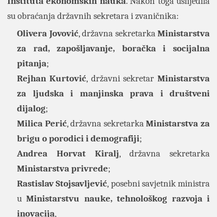
Instituta ekonomskih nauka
. Nakon toga uslijedila
su obraćanja državnih sekretara i zvaničnika:
Olivera Jovović
, državna sekretarka
Ministarstva
za rad, zapošljavanje, boračka i socijalna
pitanja
;
Rejhan Kurtović
, državni sekretar
Ministarstva
za ljudska i manjinska prava i društveni
dijalog
;
Milica Perić
, državna sekretarka
Ministarstva za
brigu o porodici i demografiji
;
Andrea Horvat Kiralj
, državna sekretarka
Ministarstva privrede
;
Rastislav Stojsavljević
, posebni savjetnik ministra
u
Ministarstvu nauke, tehnološkog razvoja i
inovacija
,