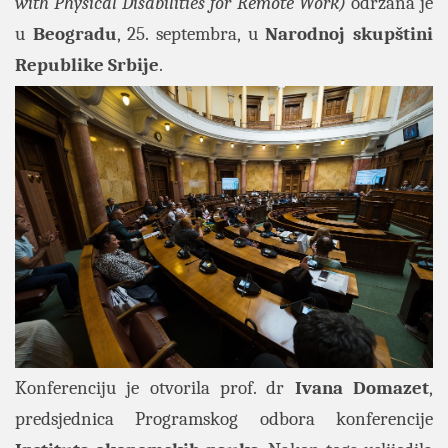
with Physical Disabilities for Remote Work)
održana je
u
Beogradu
, 25. septembra, u
Narodnoj skupštini
Republike Srbije
.
Konferenciju je otvorila prof. dr
Ivana Domazet
,
predsjednica Programskog odbora konferencije