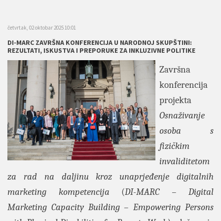
četvrtak, 02 oktobar 2025 10:01
DI-MARC ZAVRŠNA KONFERENCIJA U NARODNOJ SKUPŠTINI:
REZULTATI, ISKUSTVA I PREPORUKE ZA INKLUZIVNE POLITIKE
Završna
konferencija
projekta
Osnaživanje
osoba s
fizičkim
invaliditetom
za rad na daljinu kroz unaprjeđenje digitalnih
marketing kompetencija
(
DI-MARC – Digital
Marketing Capacity Building – Empowering Persons