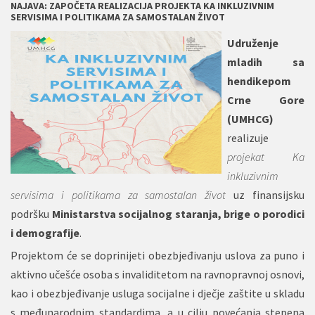
NAJAVA: ZAPOČETA REALIZACIJA PROJEKTA KA INKLUZIVNIM
SERVISIMA I POLITIKAMA ZA SAMOSTALAN ŽIVOT
Udruženje
mladih sa
hendikepom
Crne Gore
(UMHCG)
realizuje
projekat Ka
inkluzivnim
servisima i politikama za samostalan život
uz finansijsku
podršku
Ministarstva socijalnog staranja, brige o porodici
i demografije
.
Projektom će se doprinijeti obezbjeđivanju uslova za puno i
aktivno učešće osoba s invaliditetom na ravnopravnoj osnovi,
kao i obezbjeđivanje usluga socijalne i dječje zaštite u skladu
s međunarodnim standardima, a u cilju povećanja stepena