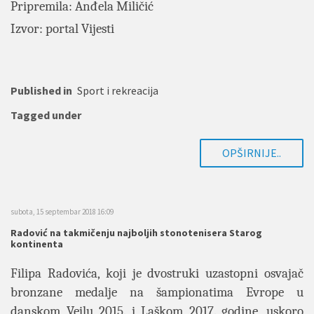
Pripremila: Anđela Miličić
Izvor: portal Vijesti
Published in
Sport i rekreacija
Tagged under
OPŠIRNIJE..
subota, 15 septembar 2018 16:09
Radović na takmičenju najboljih stonotenisera Starog
kontinenta
Filipa Radovića, koji je dvostruki uzastopni osvajač
bronzane medalje na šampionatima Evrope u
danskom Vejlu 2015. i Laškom 2017. godine, uskoro