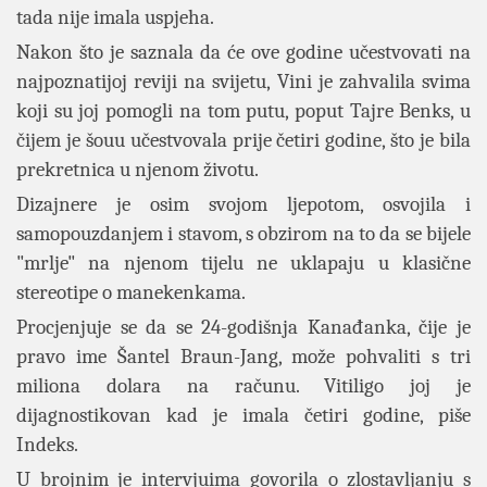
tada nije imala uspjeha.
Nakon što je saznala da će ove godine učestvovati na
najpoznatijoj reviji na svijetu, Vini je zahvalila svima
koji su joj pomogli na tom putu, poput Tajre Benks, u
čijem je šouu učestvovala prije četiri godine, što je bila
prekretnica u njenom životu.
Dizajnere je osim svojom ljepotom, osvojila i
samopouzdanjem i stavom, s obzirom na to da se bijele
"mrlje" na njenom tijelu ne uklapaju u klasične
stereotipe o manekenkama.
Procjenjuje se da se 24-godišnja Kanađanka, čije je
pravo ime Šantel Braun-Jang, može pohvaliti s tri
miliona dolara na računu. Vitiligo joj je
dijagnostikovan kad je imala četiri godine, piše
Indeks.
U brojnim je intervjuima govorila o zlostavljanju s