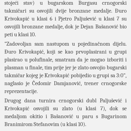
stojeći stav) u bugarskom Burgasu crnogorski
takmičari su osvojili dvije bronzane medalje.
Đuro
Krivokapić u klasi 6 i Pjetro Paljušević u klasi 7 su
osvojili bronzane medalje, dok je Dejan Bašanović bio
peti u klasi 10.
"Zadovoljan sam nastupom u pojedinačnom dijelu.
Đuro Krivokapić, koji se kao prvoplasirani u grupi
plasirao u polufinale, smatram da je mogao izboriti i
plasman u finale, tim prije jer je zlato osvojio bugarski
takmičar kojeg je Krivokapić pobijedio u grupi sa 3:0",
naglasio je Čedomir Damjanović, trener crnogorske
reprezentacije.
Drugog dana turnira crnogorski dubl Paljušević i
Krivokapić osvojili su zlato (u klasi 7), dok se
medaljom okitio i Bašanović u paru s Bugarinom
Branimirom Stefanovim (u klasi 10).