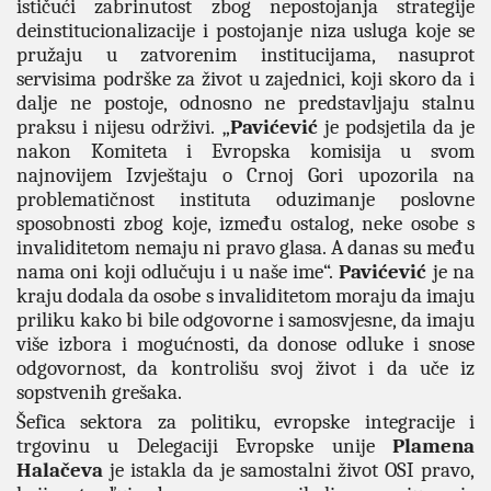
ističući zabrinutost zbog nepostojanja strategije
deinstitucionalizacije i postojanje niza usluga koje se
pružaju u zatvorenim institucijama, nasuprot
servisima podrške za život u zajednici, koji skoro da i
dalje ne postoje, odnosno ne predstavljaju stalnu
praksu i nijesu održivi.
„
Pavićević
je podsjetila da je
nakon Komiteta i Evropska komisija u svom
najnovijem Izvještaju o Crnoj Gori upozorila na
problematičnost instituta oduzimanje poslovne
sposobnosti zbog koje, između ostalog, neke osobe s
invaliditetom nemaju ni pravo glasa. A danas su među
nama oni koji odlučuju i u naše ime“.
Pavićević
je na
kraju dodala da osobe s invaliditetom moraju da imaju
priliku kako bi bile odgovorne i samosvjesne, da imaju
više izbora i mogućnosti, da donose odluke i snose
odgovornost, da kontrolišu svoj život i da uče iz
sopstvenih grešaka.
Šefica sektora za politiku, evropske integracije i
trgovinu u Delegaciji Evropske unije
Plamena
Halačeva
je istakla da je samostalni život OSI pravo,