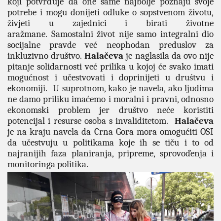
koji potvrďuje da one same najbolje poznaju svoje
potrebe i mogu donijeti odluke o sopstvenom životu,
živjeti u zajednici i birati životne
aražmane.
Samostalni život nije samo integralni dio
socijalne pravde već neophodan preduslov za
inkluzivno društvo.
Halačeva
je naglasila da ovo nije
pitanje solidarnosti već prilika u kojoj će svako imati
mogućnost i učestvovati i doprinijeti u druśtvu i
ekonomiji.
U suprotnom, kako je navela, ako ljudima
ne damo priliku imaćemo i moralni i pravni, odnosno
ekonomski problem jer društvo neće koristiti
potencijal i resurse osoba s invaliditetom.
Halačeva
je na kraju navela da Crna Gora mora omogućiti OSI
da učestvuju u politikama koje ih se tiču i to od
najranijih faza planiranja, pripreme, sprovoďenja i
monitoringa politika.