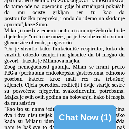
aparata.
Mi čekamo od 2013. odgovor iz inostranstva,
da tamo ode na operaciju, gdje bi stručnjaci pokušali
da mu očiste grkljan
jer tu kao da
postoji fizička prepreka, i onda da idemo na skidanje
aparata”, kaže Simo.
Milan, u međuvremenu, očito ni sam nije želio da bude
dijete koje “nešto ne može”, pa je bez obzira što
su mu
glasne žice obrasle, progovorio.
“On je shvatio kako funkcioniše respirator, kako da
vazduh odozdo usmjeri na glasnice da bi mogao da
govori", kazala je Milanova majka.
Zbog nemogućnosti gutanja,
Milan se hrani preko
PEG-a (perkutana endoskopska gastrostoma, odnosno
poseban kateter kroz mali rez na trbušnoj
stijenci).
Cijela porodica, roditelji i dvije starije sestre
su posvećene njegovim svakodnevnim potrebama.
Majka je svih ovih godina na bolovanju, kako bi mogla
da mu asistira.
“Kao što su nama jednom doktori rekli –
u medicina
dva i dva nisu uvijek četiri.
Bilo nam je veoma teško
Chat Now (
1
)
kada su Milanu identifikovali dijagnozu,
ali možda
nam je baš sve to dalo toliko snage i volje da naš