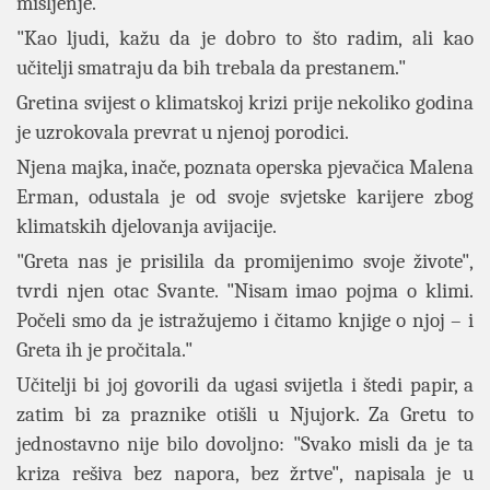
mišljenje.
"Kao ljudi, kažu da je dobro to što radim, ali kao
učitelji smatraju da bih trebala da prestanem."
Gretina svijest o klimatskoj krizi prije nekoliko godina
je uzrokovala prevrat u njenoj porodici.
Njena majka, inače, poznata operska pjevačica Malena
Erman, odustala je od svoje svjetske karijere zbog
klimatskih djelovanja avijacije.
"Greta nas je prisilila da promijenimo svoje živote",
tvrdi njen otac Svante. "Nisam imao pojma o klimi.
Počeli smo da je istražujemo i čitamo knjige o njoj – i
Greta ih je pročitala."
Učitelji bi joj govorili da ugasi svijetla i štedi papir, a
zatim bi za praznike otišli u Njujork. Za Gretu to
jednostavno nije bilo dovoljno: "Svako misli da je ta
kriza rešiva bez napora, bez žrtve", napisala je u