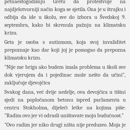
petnaestogodišnju Gretu da protestvuje na
najdjelotvorniji način koga se sjetila. Ona je u štrajku i
odbija da ide u školu, sve do izbora u Švedskoj 9.
septembra, kako bi skrenula pažnju na klimatsku
krizu.
Geta je osoba s autizmom, koja svoj invaliditet
prepoznaje kao dar koji joj je pomogao da prepozna
klimatsku krizu.
"Nije me briga ako budem imala problema u školi sve
dok vjerujem da i pojedinac može nešto da učini",
zaključuje djevojčica
Svakog dana, već dvije nedelje, ova devojčica u tišini
sjedi na popločanom betonu ispred parlamenta u
centru Stokholma, dijeleći letke na kojima piše:
"Radim ovo jer vi odrasli uništavate moju budućnost."
"Ovo radim jer niko drugi ništa nije preduzeo. Moja je