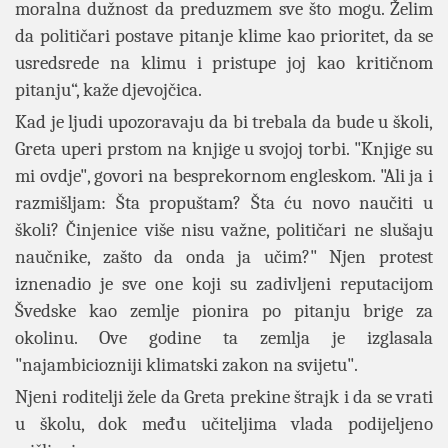
moralna dužnost da preduzmem sve što mogu. Želim
da političari postave pitanje klime kao prioritet, da se
usredsrede na klimu i pristupe joj kao kritičnom
pitanju“, kaže djevojčica.
Kad je ljudi upozoravaju da bi trebala da bude u školi,
Greta uperi prstom na knjige u svojoj torbi. "Knjige su
mi ovdje", govori na besprekornom engleskom. "Ali ja i
razmišljam: Šta propuštam? Šta ću novo naučiti u
školi? Činjenice više nisu važne, političari ne slušaju
naučnike, zašto da onda ja učim?" Njen protest
iznenadio je sve one koji su zadivljeni reputacijom
Švedske kao zemlje pionira po pitanju brige za
okolinu. Ove godine ta zemlja je izglasala
"najambiciozniji klimatski zakon na svijetu".
Njeni roditelji žele da Greta prekine štrajk i da se vrati
u školu, dok među učiteljima vlada podijeljeno