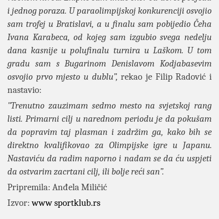
i jednog poraza. U paraolimpijskoj konkurenciji osvojio
sam trofej u Bratislavi, a u finalu sam pobijedio Čeha
Ivana Karabeca, od kojeg sam izgubio svega nedelju
dana kasnije u polufinalu turnira u Laškom. U tom
gradu sam s Bugarinom Denislavom Kodjabasevim
osvojio prvo mjesto u dublu”,
rekao je Filip Radović i
nastavio:
"Trenutno zauzimam sedmo mesto na svjetskoj rang
listi. Primarni cilj u narednom periodu je da pokušam
da popravim taj plasman i zadržim ga, kako bih se
direktno kvalifikovao za Olimpijske igre u Japanu.
Nastaviću da radim naporno i nadam se da ću uspjeti
da ostvarim zacrtani cilj, ili bolje reći san”.
Pripremila: Anđela Miličić
Izvor:
www sportklub.rs