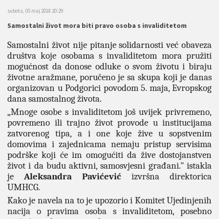
subota, 05 maj 2018 20:29
Samostalni život mora biti pravo osoba s invaliditetom
Samostalni život nije pitanje solidarnosti već obaveza
društva koje osobama s invaliditetom mora pružiti
mogućnost da donose odluke o svom životu i biraju
životne aražmane, poručeno je sa skupa koji je danas
organizovan u Podgorici povodom 5. maja, Evropskog
dana samostalnog života.
„Mnoge osobe s invaliditetom još uvijek privremeno,
povremeno ili trajno život provode u institucijama
zatvorenog tipa, a i one koje žive u sopstvenim
domovima i zajednicama nemaju pristup servisima
podrške koji će im omogućiti da žive dostojanstven
život i da budu aktivni, samosvjesni građani." istakla
je
Aleksandra Pavićević
izvršna direktorica
UMHCG.
Kako je navela na to je upozorio i Komitet Ujedinjenih
nacija o pravima osoba s invaliditetom, posebno