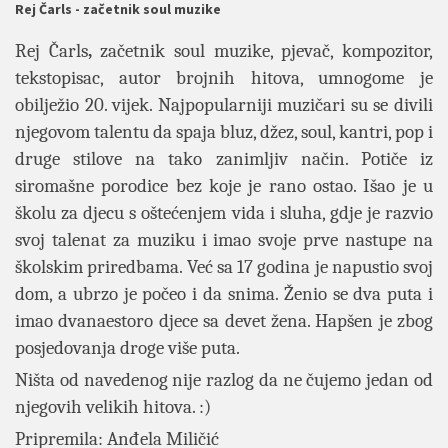
Rej Čarls - začetnik soul muzike
Rej Čarls
,
začetnik soul muzike, pjevač, kompozitor,
tekstopisac, autor brojnih hitova, umnogome je
obilježio 20. vijek. Najpopularniji muzičari su se divili
njegovom talentu da spaja bluz, džez, soul, kantri, pop i
druge stilove na tako zanimljiv način. Potiče iz
siromašne porodice bez koje je rano ostao. Išao je u
školu za djecu s oštećenjem vida i sluha, gdje je razvio
svoj talenat za muziku i imao svoje prve nastupe na
školskim priredbama. Već sa 17 godina je napustio svoj
dom, a ubrzo je počeo i da snima. Ženio se dva puta i
imao dvanaestoro djece sa devet žena. Hapšen je zbog
posjedovanja droge više puta.
Ništa od navedenog nije razlog da ne čujemo jedan od
njegovih velikih hitova. :)
Pripremila: Anđela Miličić