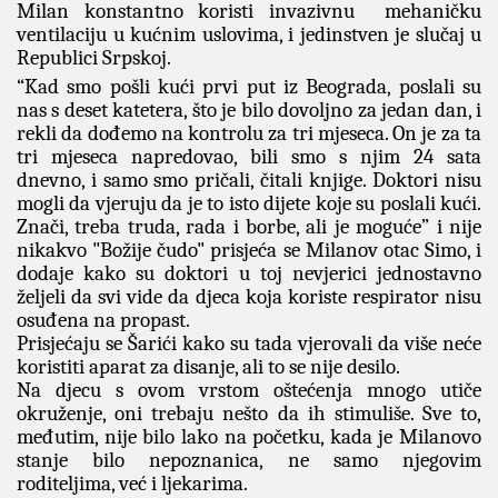
Milan konstantno koristi invazivnu mehaničku
ventilaciju u kućnim uslovima, i jedinstven je slučaj u
Republici Srpskoj.
“Kad smo pošli kući prvi put iz Beograda, poslali su
nas s deset katetera, što je bilo dovoljno za jedan dan, i
rekli da dođemo na kontrolu za tri mjeseca. On je za ta
tri mjeseca napredovao, bili smo s njim 24 sata
dnevno, i samo smo pričali, čitali knjige. Doktori nisu
mogli da vjeruju da je to isto dijete koje su poslali kući.
Znači, treba truda, rada i borbe, ali je moguće” i nije
nikakvo "Božije čudo" prisjeća se Milanov otac Simo, i
dodaje kako su doktori u toj nevjerici jednostavno
željeli da svi vide da djeca koja koriste respirator nisu
osuđena na propast.
Prisjećaju se Šarići kako su tada vjerovali da više neće
koristiti aparat za disanje, ali to se nije desilo.
Na djecu s ovom vrstom oštećenja mnogo utiče
okruženje, oni trebaju nešto da ih stimuliše. Sve to,
međutim, nije bilo lako na početku, kada je
Milanovo
stanje bilo nepoznanica, ne samo njegovim
roditeljima, već i ljekarima.