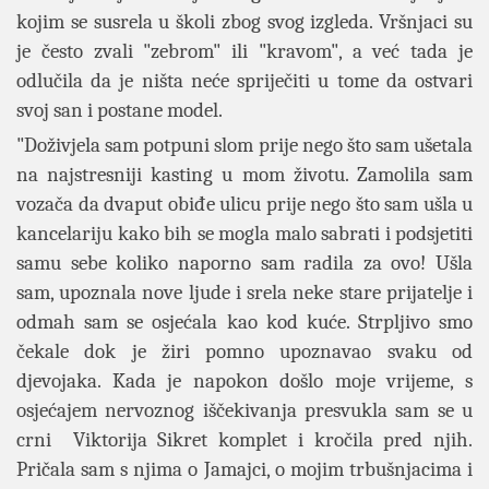
kojim se susrela u školi zbog svog izgleda. Vršnjaci su
je često zvali "zebrom" ili "kravom", a već tada je
odlučila da je ništa neće spriječiti u tome da ostvari
svoj san i postane model.
"Doživjela sam potpuni slom prije nego što sam ušetala
na najstresniji kasting u mom životu. Zamolila sam
vozača da dvaput obiđe ulicu prije nego što sam ušla u
kancelariju kako bih se mogla malo sabrati i podsjetiti
samu sebe koliko naporno sam radila za ovo! Ušla
sam, upoznala nove ljude i srela neke stare prijatelje i
odmah sam se osjećala kao kod kuće. Strpljivo smo
čekale dok je žiri pomno upoznavao svaku od
djevojaka. Kada je napokon došlo moje vrijeme, s
osjećajem nervoznog iščekivanja presvukla sam se u
crni Viktorija Sikret komplet i kročila pred njih.
Pričala sam s njima o Jamajci, o mojim trbušnjacima i