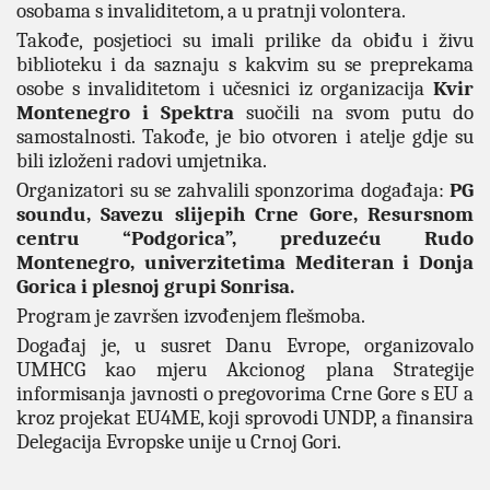
osobama s invaliditetom, a u pratnji volontera.
Takođe, posjetioci su imali prilike da obiđu i živu
biblioteku i da saznaju s kakvim su se preprekama
osobe s invaliditetom i učesnici iz organizacija
Kvir
Montenegro i Spektra
suočili na svom putu do
samostalnosti. Takođe, je bio otvoren i atelje gdje su
bili izloženi radovi umjetnika.
Organizatori su se zahvalili sponzorima događaja:
PG
soundu, Savezu slijepih Crne Gore, Resursnom
centru “Podgorica”, preduzeću Rudo
Montenegro, univerzitetima Mediteran i Donja
Gorica i plesnoj grupi Sonrisa.
Program je završen izvođenjem flešmoba.
Događaj je, u susret Danu Evrope, organizovalo
UMHCG kao mjeru Akcionog plana Strategije
informisanja javnosti o pregovorima Crne Gore s EU a
kroz projekat EU4ME, koji
sprovodi UNDP, a finansira
Delegacija Evropske unije u Crnoj Gori.