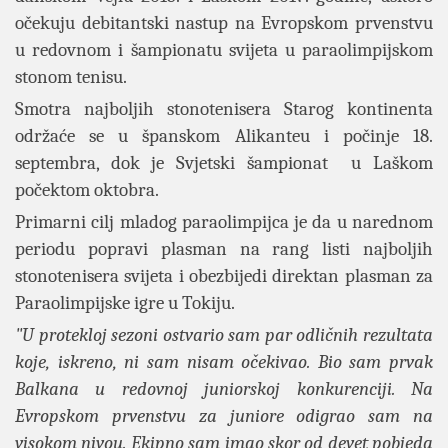
očekuju debitantski nastup na Evropskom prvenstvu
u redovnom i šampionatu svijeta u paraolimpijskom
stonom tenisu.
Smotra najboljih stonotenisera Starog kontinenta
održaće se u španskom Alikanteu i počinje 18.
septembra, dok je Svjetski šampionat u Laškom
počektom oktobra.
Primarni cilj mladog paraolimpijca je da u narednom
periodu popravi plasman na rang listi najboljih
stonotenisera svijeta i obezbijedi direktan plasman za
Paraolimpijske igre u Tokiju.
"U protekloj sezoni ostvario sam par odličnih rezultata
koje, iskreno, ni sam nisam očekivao. Bio sam prvak
Balkana u redovnoj juniorskoj konkurenciji. Na
Evropskom prvenstvu za juniore odigrao sam na
visokom nivou. Ekipno sam imao skor od devet pobjeda