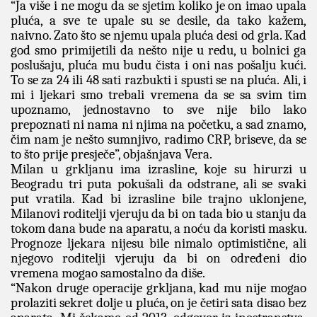
“Ja više i ne mogu da se sjetim koliko je on imao upala
pluća, a sve te upale su se desile, da tako kažem,
naivno. Zato što se njemu upala pluća desi od grla. Kad
god smo primijetili da nešto nije u redu, u bolnici ga
poslušaju, pluća mu budu čista i oni nas pošalju kući.
To se za 24 ili 48 sati razbukti i spusti se na pluća.
Ali, i
mi i ljekari smo trebali vremena da se sa svim tim
upoznamo,
jednostavno to sve nije bilo lako
prepoznati ni nama ni njima na početku, a sad znamo,
čim nam je nešto sumnjivo, radimo CRP, briseve, da se
to što prije presječe”, objašnjava Vera.
Milan u grkljanu ima izrasline, koje su hirurzi u
Beogradu tri puta pokušali da odstrane, ali se svaki
put vratila.
Kad bi izrasline bile trajno uklonjene,
Milanovi roditelji vjeruju da bi on tada bio u stanju da
tokom dana bude na aparatu, a noću da koristi masku.
Prognoze ljekara nijesu bile nimalo optimistične, ali
njegovo roditelji vjeruju da bi on određeni dio
vremena mogao samostalno da diše.
“Nakon druge operacije grkljana, kad mu nije mogao
prolaziti sekret dolje u pluća, on je četiri sata disao bez