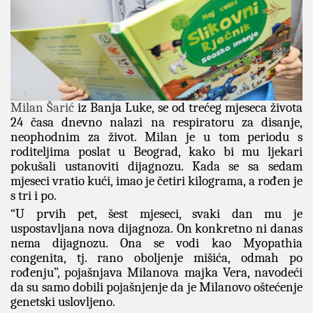
Milan Šarić
iz Banja Luke, se od trećeg mjeseca života
24 časa dnevno nalazi na respiratoru za disanje,
neophodnim za život.
Milan je u tom periodu s
roditeljima poslat u Beograd, kako bi mu ljekari
pokušali ustanoviti dijagnozu. Kada se sa sedam
mjeseci vratio kući, imao je četiri kilograma, a rođen je
s tri i po.
“U prvih pet, šest mjeseci, svaki dan mu je
uspostavljana nova dijagnoza. On konkretno ni danas
nema dijagnozu. Ona se vodi kao Myopathia
congenita, tj. rano oboljenje mišića, odmah po
rođenju”, pojašnjava Milanova majka Vera, navodeći
da su samo dobili pojašnjenje da je Milanovo oštećenje
genetski uslovljeno.