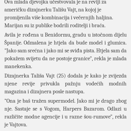
Ova mlada djevojka učestvovala je na reviji za
američku dizajnerku Tališu Vajt, na kojoj je
promijenila više kombinacija i večernjih haljina.
Marijan su iz publike bodrili roditelji i braća.
Avila je rođena u Benidormu, gradu u istočnom dijelu
Španije. Odmalena je htjela da bude model i glumica.
"Jako sam srećna i jako mi se sviđa pista. Htjela sam da
pokažem svijetu da ne postoje granice", rekla je mlada
manekenka.
Dizajnerka Tališa Vajt (25) dodala je kako je zvijezda
njene revije privukla pažnju vodećih modnih
magazina i dizajnera posle nastupa.
"Ona je baš tražen supermodel. Jako mi je drago zbog
nje. Sastaje se s Vogom, Harpers Bazarom. Odlazi u
različite modne agencije i u razne šou-rumove", rekla
je Vajtova.