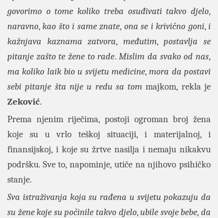
govorimo o tome koliko treba osuđivati takvo djelo
,
naravno
,
kao što i same znate
,
ona se i krivično goni
,
i
kažnjava kaznama zatvora
,
međutim
,
postavlja se
pitanje zašto te žene to rade
.
Mislim da svako od nas
,
ma koliko laik bio u svijetu medicine
,
mora da postavi
sebi pitanje šta nije u redu sa tom
majkom, rekla je
Zeković
.
Prema njenim riječima, postoji ogroman broj žena
koje su u vrlo teškoj situaciji, i materijalnoj, i
finansijskoj, i koje su žrtve nasilja i nemaju nikakvu
podršku. Sve to, napominje, utiče na njihovo psihičko
stanje.
Sva istraživanja koja su rađena u svijetu pokazuju da
su žene koje su počinile takvo djelo
,
ubile svoje bebe
,
da