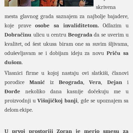
skrivena
mesta glavnog grada saznajem za najbolje bajadere,
koje prave
osobe sa invaliditetom.
Odlazim u
Dobračinu
ulicu u centru
Beograda
da se uverim u
kvalitet, od šest ukusa biram one sa suvim šljivama,
oduševljavam se i dobijam ideju za novu
Priču sa
dušom
.
Vlasnici firme u kojoj nastaju ovi slatkiši, članovi
porodice
Manić
iz
Beograda
,
Vera
,
Dejan
i
Đorđe
nekoliko dana kasnije dočekuju me u
proizvodnji u
Višnjičkoj banji
, gde se upoznajem sa
delom ekipe.
U prvoj prostoriji Zoran je merio smesu za