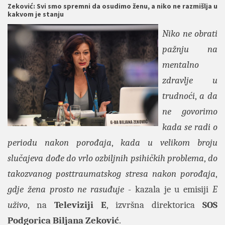
Zeković: Svi smo spremni da osudimo ženu, a niko ne razmišlja u
kakvom je stanju
Niko ne obrati
pažnju na
mentalno
zdravlje u
trudnoći
,
a da
ne govorimo
kada se radi o
periodu nakon porođaja
,
kada u velikom broju
slučajeva dođe do vrlo ozbiljnih psihičkih problema
,
do
takozvanog posttraumatskog stresa nakon porođaja
,
gdje žena prosto ne rasuđuje
- kazala je u emisiji
E
uživo
, na
Televiziji E
, izvršna direktorica
SOS
Podgorica Biljana Zeković
.