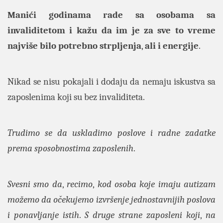
Manići godinama rade sa osobama sa
invaliditetom i kažu da im je za sve to vreme
najviše bilo potrebno strpljenja
,
ali i energije
.
Nikad se nisu pokajali i dodaju da nemaju iskustva sa
zaposlenima koji su bez invaliditeta.
Trudimo se da uskladimo poslove i radne zadatke
prema sposobnostima zaposlenih
.
Svesni smo da
,
recimo
,
kod osoba koje imaju autizam
možemo da očekujemo izvršenje jednostavnijih poslova
i ponavljanje istih
.
S druge strane zaposleni koji
,
na