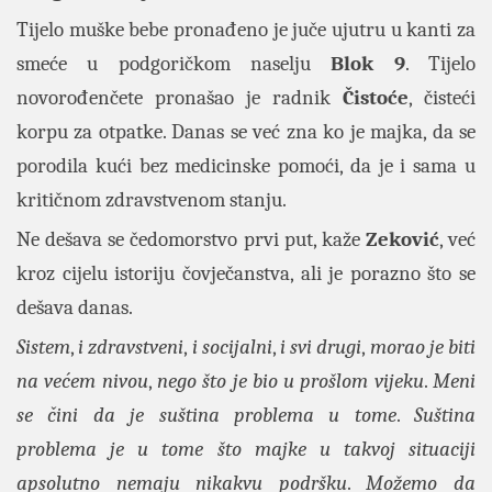
Tijelo muške bebe pronađeno je juče ujutru u kanti za
smeće u podgoričkom naselju
Blok 9
. Tijelo
novorođenčete pronašao je radnik
Čistoće
, čisteći
korpu za otpatke. Danas se već zna ko je majka, da se
porodila kući bez medicinske pomoći, da je i sama u
kritičnom zdravstvenom stanju.
Ne dešava se čedomorstvo prvi put, kaže
Zeković
, već
kroz cijelu istoriju čovječanstva, ali je porazno što se
dešava danas.
Sistem
,
i zdravstveni
,
i socijalni
,
i svi drugi
,
morao je biti
na većem nivou
,
nego što je bio u prošlom vijeku
.
Meni
se čini da je suština problema u tome
.
Suština
problema je u tome što majke u takvoj situaciji
apsolutno nemaju nikakvu podršku
.
Možemo da