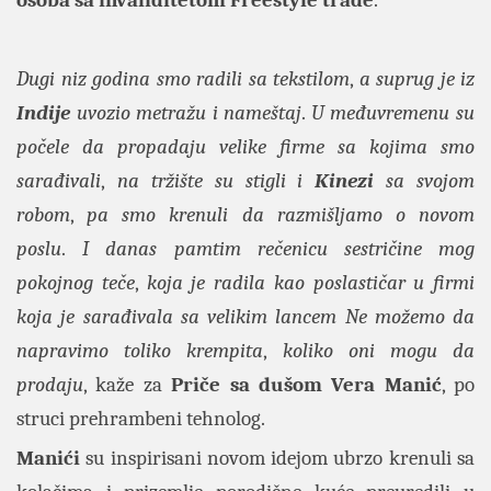
osoba sa invaliditetom Freestyle trade
.
Dugi niz godina smo radili sa tekstilom
,
a suprug je iz
Indije
uvozio metražu i nameštaj
.
U međuvremenu su
počele da propadaju velike firme sa kojima smo
sarađivali
,
na tržište su stigli i
Kinezi
sa svojom
robom
,
pa smo krenuli da razmišljamo o novom
poslu
.
I danas pamtim rečenicu sestričine mog
pokojnog teče
,
koja je radila kao poslastičar u firmi
koja je sarađivala sa velikim lancem
Ne možemo da
napravimo toliko krempita
,
koliko oni mogu da
prodaju
, kaže za
Priče sa dušom
Vera Manić
, po
struci prehrambeni tehnolog.
Manići
su inspirisani novom idejom ubrzo krenuli sa