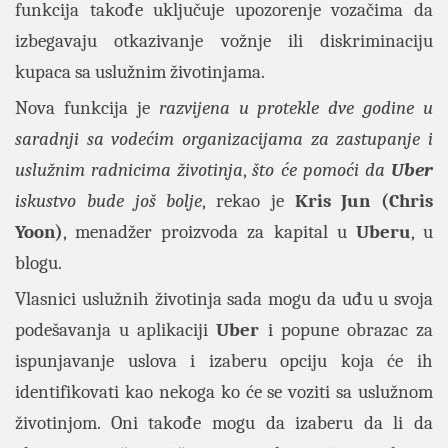
funkcija takođe uključuje upozorenje vozačima da
izbegavaju otkazivanje vožnje ili diskriminaciju
kupaca sa uslužnim životinjama.
Nova funkcija je
razvijena u protekle dve godine u
saradnji sa vodećim organizacijama za zastupanje i
uslužnim radnicima životinja
,
što će pomoći da
Uber
iskustvo bude još bolje
, rekao je
Kris Jun (Chris
Yoon)
, menadžer proizvoda za kapital u
Uberu
, u
blogu.
Vlasnici uslužnih životinja sada mogu da uđu u svoja
podešavanja u aplikaciji
Uber
i popune obrazac za
ispunjavanje uslova i izaberu opciju koja će ih
identifikovati kao nekoga ko će se voziti sa uslužnom
životinjom. Oni takođe mogu da izaberu da li da