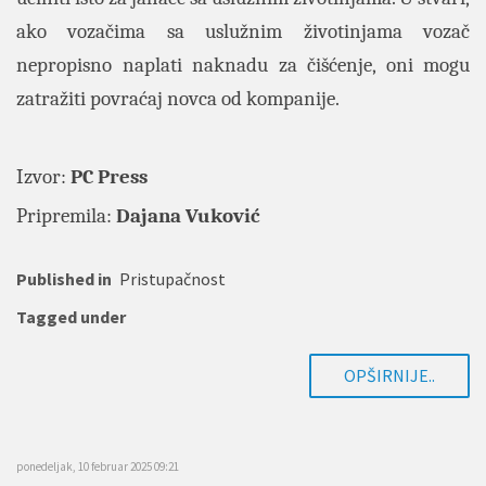
ako vozačima sa uslužnim životinjama vozač
nepropisno naplati naknadu za čišćenje, oni mogu
zatražiti povraćaj novca od kompanije.
Izvor:
PC Press
Pripremila:
Dajana Vuković
Published in
Pristupačnost
Tagged under
OPŠIRNIJE..
ponedeljak, 10 februar 2025 09:21