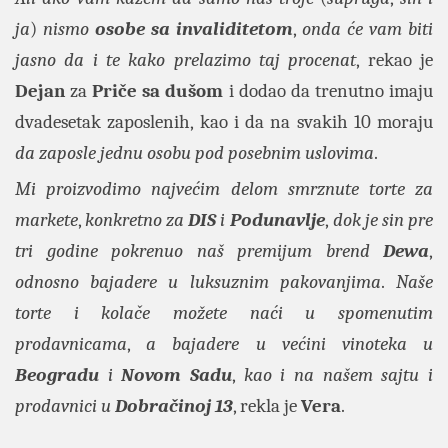
ja
)
nismo
osobe sa invaliditetom
,
onda će vam biti
jasno da i te kako prelazimo taj procenat
, rekao je
Dejan
za
Priče sa dušom
i dodao da trenutno imaju
dvadesetak zaposlenih, kao i da na svakih 10 moraju
da zaposle jednu osobu pod posebnim uslovima
.
Mi proizvodimo najvećim delom smrznute torte za
markete
,
konkretno za
DIS
i
Podunavlje
,
dok je sin pre
tri godine pokrenuo naš premijum brend
Dewa
,
odnosno bajadere u luksuznim pakovanjima
.
Naše
torte i kolače možete naći u spomenutim
prodavnicama
,
a bajadere u većini vinoteka u
Beogradu
i
Novom Sadu
,
kao i na našem sajtu i
prodavnici u
Dobračinoj 13
, rekla je
Vera
.