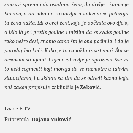
smo svi spremni da osudimo ženu
,
da drvlje i kamenje
bacimo
,
a da niko ne razmišlja u kakvom se položaju
ta žena našla
.
Mi o ovoj ženi
,
koja je počinila ovo djelo
,
a bilo ih je i prošle godine
,
i mislim da se svake godine
tako nešto desi
,
znamo samo šta je ona počinila
,
i da je
porođaj bio kući
.
Kako je to izmaklo iz sistema
?
Šta se
dešavalo sa njom
?
I njeno zdravlje je ugroženo
.
Sve su
to neki segmenti koji moraju da se razmotre u takvim
situacijama
,
i u skladu sa tim da se odredi kazna koju
naš zakon propisuje
, zaključila je
Zeković
.
Izvor:
E TV
Pripremila:
Dajana Vuković