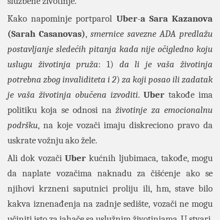
službene životinje.
Kako napominje portparol
Uber
-
a Sara Kazanova
(Sarah Casanovas)
,
smernice savezne ADA predlažu
postavljanje sledećih pitanja kada nije očigledno koju
uslugu životinja pruža
: 1)
da li je vaša životinja
potrebna zbog invaliditeta i 2
)
za koji posao ili zadatak
je vaša životinja obučena izvoditi
.
Uber
takođe ima
politiku koja se odnosi na
životinje za emocionalnu
podršku
, na koje vozači imaju diskreciono pravo da
uskrate vožnju ako žele.
Ali dok vozači
Uber
kućnih ljubimaca, takođe, mogu
da naplate vozačima naknadu za čišćenje ako se
njihovi krzneni saputnici proliju ili, hm, stave bilo
kakva iznenađenja na zadnje sedište, vozači ne mogu
učiniti isto za jahače sa uslužnim životinjama. U stvari,