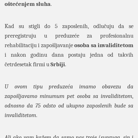
oštećenjem sluha
.
Kad su stigli do 5 zaposlenih, odlučuju da se
preregistruju u preduzeće za profesionalnu
rehabilitaciju i zapošljavanje
osoba sa invaliditetom
i nakon godinu dana postaju jedna od takvih
četrdesetak firmi u
Srbiji
.
U ovom tipu preduzeća imamo obavezu da
zapošljavamo minumum pet osoba sa invaliditetom
,
odnosno da 75 odsto od ukupno zaposlenih bude sa
invaliditetom
.
Ali ako vam kažem da samo nas troje
(
supruga
,
sin i