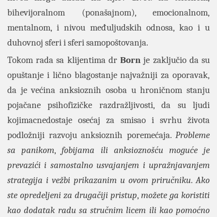
bihevijoralnom (ponašajnom), emocionalnom,
mentalnom, i nivou međuljudskih odnosa, kao i u
duhovnoj sferi i sferi samopoštovanja.
Tokom rada sa klijentima dr
Born
je zaključio da su
opuštanje i lično blagostanje najvažniji za oporavak,
da je većina anksioznih osoba u hroničnom stanju
pojačane psihofizičke razdražljivosti, da su ljudi
kojimacnedostaje osećaj za smisao i svrhu života
podložniji razvoju anksioznih poremećaja.
Probleme
sa panikom
,
fobijama ili anksioznošću moguće je
prevazići i samostalno usvajanjem i upražnjavanjem
strategija i vežbi prikazanim u ovom priručniku
.
Ako
ste opredeljeni za drugačiji pristup
,
možete ga koristiti
kao dodatak radu sa stručnim licem ili kao pomoćno