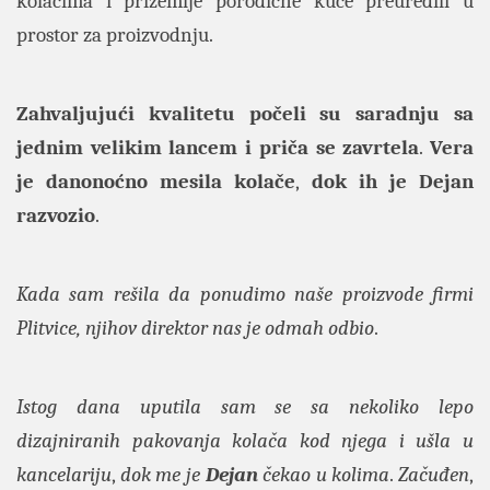
kolačima i prizemlje porodične kuće preuredili u
prostor za proizvodnju.
Zahvaljujući kvalitetu počeli su saradnju sa
jednim velikim lancem i priča se zavrtela
.
Vera
je danonoćno mesila kolače
,
dok ih je Dejan
razvozio
.
Kada sam rešila da ponudimo naše proizvode firmi
Plitvice, njihov direktor nas je odmah odbio
.
Istog dana uputila sam se sa nekoliko lepo
dizajniranih pakovanja kolača kod njega i ušla u
kancelariju
,
dok me je
Dejan
čekao u kolima
.
Začuđen
,