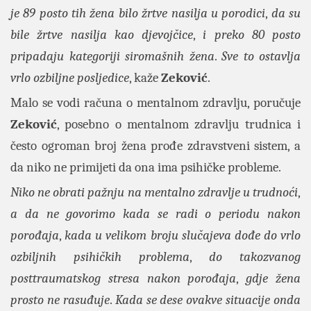
je 89 posto tih žena bilo žrtve nasilja u porodici
,
da su
bile žrtve nasilja kao djevojčice
,
i preko 80 posto
pripadaju kategoriji siromašnih žena
.
Sve to ostavlja
vrlo ozbiljne posljedice
, kaže
Zeković
.
Malo se vodi računa o mentalnom zdravlju, poručuje
Zeković
, posebno o mentalnom zdravlju trudnica i
često ogroman broj žena prođe zdravstveni sistem, a
da niko ne primijeti da ona ima psihičke probleme.
Niko ne obrati pažnju na mentalno zdravlje u trudnoći
,
a da ne govorimo kada se radi o periodu nakon
porođaja
,
kada u velikom broju slučajeva dođe do vrlo
ozbiljnih psihičkih problema
,
do takozvanog
posttraumatskog stresa nakon porođaja
,
gdje žena
prosto ne rasuđuje
.
Kada se dese ovakve situacije onda