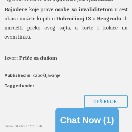
Bajadere
koje prave
osobe sa invaliditetom
u šest
ukusa
možete kupiti u
Dobračinoj 13
u
Beogradu
ili
naručiti preko ovog
sajta
, a torte i kolače na
ovom
linku
.
Izvor:
Priče sa dušom
Published in
Zapošljavanje
Tagged under
OPŠIRNIJE..
Chat Now (
1
)
utorak, 04 februar 2025 07:44