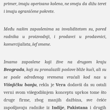
primer
,
imaju operisano koleno
,
ne smeju da dižu teret
i imaju ograničene pokrete
.
Među našim zaposlenima sa invaliditetom su
,
pored
radnika u proizvodnji
,
i prodavci u prodavnici
,
komercijalista
,
šef smene
.
Imamo zaposlene koji žive na drugom kraju
Beograda
,
koji su pronalazili poslove bliže kući
,
ali su
se posle određenog vremena vraćali kod nas u
Višnjičku banju
, rekla je
Vera
dodavši da su ostali
verni svom višegodišnjem konceptu uprkos tome što
druge firme, zbog manjih dažbina, sve češće
zapošljavaju radnike iz
Indije
,
Pakistana
i drugih