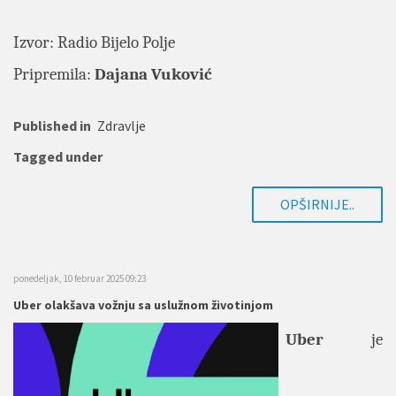
Izvor:
Radio Bijelo Polje
Pripremila:
Dajana Vuković
Published in
Zdravlje
Tagged under
OPŠIRNIJE..
ponedeljak, 10 februar 2025 09:23
Uber olakšava vožnju sa uslužnom životinjom
Uber
je