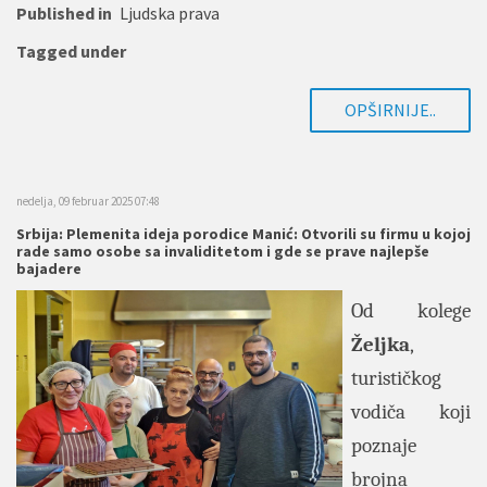
Published in
Ljudska prava
Tagged under
OPŠIRNIJE..
nedelja, 09 februar 2025 07:48
Srbija: Plemenita ideja porodice Manić: Otvorili su firmu u kojoj
rade samo osobe sa invaliditetom i gde se prave najlepše
bajadere
Od kolege
Željka
,
turističkog
vodiča koji
poznaje
brojna