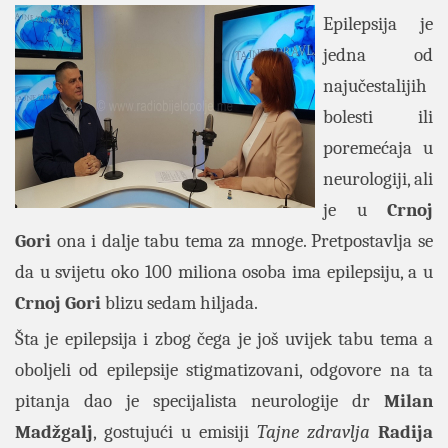
Epilepsija je
jedna od
najučestalijih
bolesti ili
poremećaja u
neurologiji, ali
je u
Crnoj
Gori
ona i dalje tabu tema za mnoge. Pretpostavlja se
da u svijetu oko 100 miliona osoba ima epilepsiju, a u
Crnoj Gori
blizu sedam hiljada.
Šta je epilepsija i zbog čega je još uvijek tabu tema a
oboljeli od epilepsije stigmatizovani, odgovore na ta
pitanja dao je specijalista neurologije dr
Milan
Madžgalj
, gostujući u emisiji
Tajne zdravlja
Radija