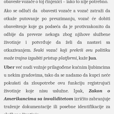
obaveste vozače o toj činjenici – iako to nije potrebno.
Ako se odluči da obavesti vozače a vozač zatraži da
otkaže putovanje po preuzimanju, vozač će dobiti
obaveštenje koje ga podseća da je protivzakonito da
odbije da preveze nekoga zbog njihove službene
životinje i potvrđuje da želi da nastavi sa
otkazivanjem.
Svaki vozač koji prekrši ovu politiku
može trajno izgubiti pristup platformi
, kaže
Jun
.
Uber
već nudi vožnje prilagođene kućnim ljubimcima
u nekim gradovima, tako da se nadamo da kupci neće
pokušati da zloupotrebe ovu funkciju registrujući
životinje koje nisu uslužne. Ipak,
Zakon o
Amerikancima sa invaliditetom
izričito zabranjuje
traženje dokumentacije ili posebne identifikacije za