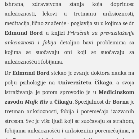
ishrana, zdravstvena stanja koja doprinose
anksioznosti, lekovi u tretmanu anksioznosti,
meditacija, lično značenje - poglavlja su u kojima se dr
Edmund Bord
u knjizi
Priručnik za prevazilaženje
ankcioznosti i fobija
detaljno bavi problemima sa
kojima se suočavaju oni koji se suočavaju sa
anksioznošću i fobijama.
Dr
Edmund Bord
stekao je zvanje doktora nauka na
polju psihologije na
Univerzitetu Čikago
, a svoja
istraživanja je potom sprovodio je u
Medicinskom
zavodu
Majk Ris
u
Čikagu
. Specijalnost dr
Borna
je
tretman anksioznosti, fobija i poremećaja izazvanih
stresom. Sve je više ljudi koji se suočavaju sa strahom,
fobijama anksioznošću i anksioznim poremećajima, a