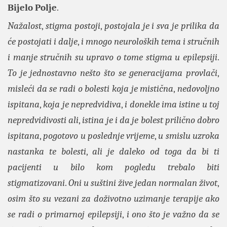
Bijelo Polje
.
Nažalost
,
stigma postoji
,
postojala je i sva je prilika da
će postojati i dalje
,
i mnogo neuroloških tema i stručnih
i manje stručnih su upravo o tome
stigma u epilepsiji
.
To je jednostavno nešto što se generacijama provlači
,
misleći da se radi o bolesti koja je mistična
,
nedovoljno
ispitana
,
koja je nepredvidiva
,
i donekle ima istine u toj
nepredvidivosti ali
,
istina je i da je bolest prilično dobro
ispitana
,
pogotovo u poslednje vrijeme
,
u smislu uzroka
nastanka te bolesti
,
ali je daleko od toga da bi ti
pacijenti u bilo kom pogledu trebalo biti
stigmatizovani
.
Oni u suštini žive jedan normalan život
,
osim što su vezani za doživotno uzimanje terapije ako
se radi o primarnoj epilepsiji
,
i ono što je važno da se