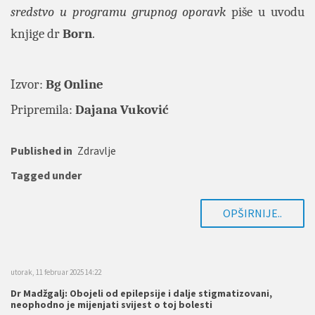
sredstvo u programu grupnog oporavk
piše u uvodu
knjige dr
Born
.
Izvor:
Bg Online
Pripremila:
Dajana Vuković
Published in
Zdravlje
Tagged under
OPŠIRNIJE..
utorak, 11 februar 2025 14:22
Dr Madžgalj: Obojeli od epilepsije i dalje stigmatizovani,
neophodno je mijenjati svijest o toj bolesti