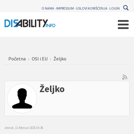
O NAMA
IMPRESSUM
USLOVI KORIŠĆENJA
LOGIN
Početna
OSI i EU
Željko
Željko
utorak, 11 februar 2025 14:36