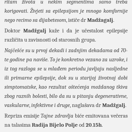
ritam života u nekim segmentima samo treba
korigovati
.
Živjeti sa epilepsijom je mnogo komfornije
nego recimo sa dijabetesom
, ističe dr
Madžagalj
.
Doktor
Madžgalj
kaže i da je učestalost epilepsije
različita u zavisnosti od starosnih grupa.
Najčešće su u prvoj dekadi i zadnjim dekadama od 70
-
te godine pa naviše
.
To je konkretno vezano za uzroke
,
i
iz tog razloga se u mlađem periodu javljaju nasljedne
ili primarne epilepsije
,
dok su u starijoj životnoj dobi
simptomatske
,
kao rezultat oštećenja moždanog tkiva
zbog raznih bolesti
,
bilo da su u pitanju degenerativne
,
vaskularne
,
infektivne i druge
, naglašava dr
Madžgalj
.
Repriza emisije
Tajne zdravlja
biće emitovana večeras
na talasima
Radija Bijelo Polje
od
20
.
15h
.