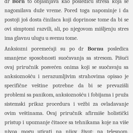
dr
Born
to objašnjava kao posledicu stresa koja se
nagomilava duže vreme. Pored toga napominje i da
postoji još dosta činilaca koji doprinose tome da bi se
ovi simptomi razvili, ali, po njegovom mišljenju stres
ima glavnu ulugu u svemu tome.
Anksiozni poremećaji su po dr
Bornu
posledica
smanjene sposobnosti suočavanja sa stresom. Pišući
ovaj priručnik posvećen onima koji se suočavaju sa
anksioznošću i nerazumljivim strahovima opisao je
specifične veštine potrebne da bi se prevazišli
problemi sa panikom, anksioznošću i fobijama i pruža
sistemski prikaz procedura i vežbi za ovladavanje
ovim veštinama. Ovaj priručnik afirmiše holistički
pristup i upoznanje čitaoce sa tehnikama koje na više
nivoa mogu uticati na njiov život: na telesnom,