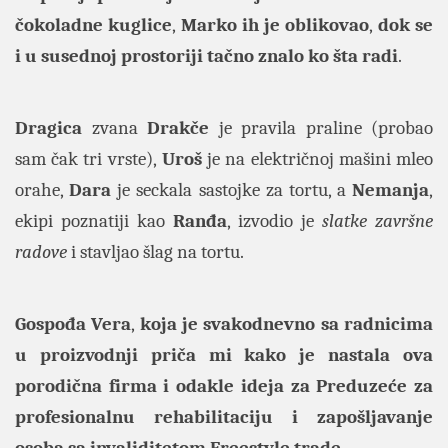
čokoladne kuglice
,
Marko ih je oblikovao
,
dok se
i u susednoj prostoriji tačno znalo ko šta radi
.
Dragica
zvana
Drakče
je pravila praline (probao
sam čak tri vrste),
Uroš
je na električnoj mašini mleo
orahe,
Dara
je seckala sastojke za tortu, a
Nemanja
,
ekipi poznatiji kao
Ranđa
, izvodio je
slatke završne
radove
i stavljao šlag na tortu.
Gospođa Vera
,
koja je svakodnevno sa radnicima
u proizvodnji priča mi kako je nastala ova
porodična firma i odakle ideja za Preduzeće za
profesionalnu rehabilitaciju i zapošljavanje