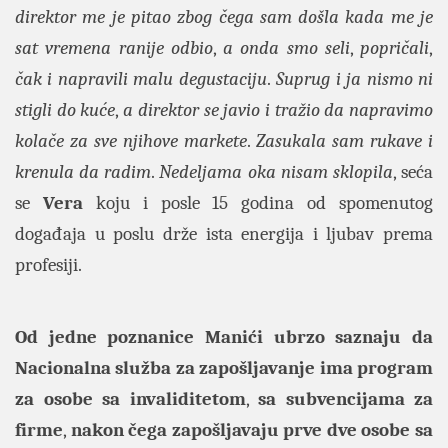
direktor me je pitao zbog čega sam došla kada me je
sat vremena ranije odbio
,
a onda smo seli
,
popričali
,
čak i napravili malu degustaciju
.
Suprug i ja nismo ni
stigli do kuće
,
a direktor se javio i tražio da napravimo
kolače za sve njihove markete
.
Zasukala sam rukave i
krenula da radim
.
Nedeljama oka nisam sklopila
, seća
se
Vera
koju i posle 15 godina od spomenutog
događaja u poslu drže ista energija i ljubav prema
profesiji.
Od jedne poznanice Manići ubrzo saznaju da
Nacionalna služba za zapošljavanje ima program
za osobe sa invaliditetom
,
sa subvencijama za
firme
,
nakon čega zapošljavaju prve dve osobe sa