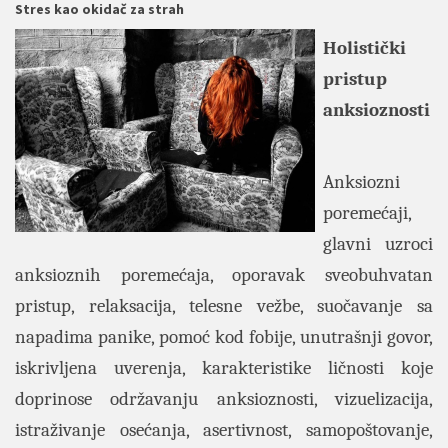
Stres kao okidač za strah
Holistički
pristup
anksioznosti
Anksiozni
poremećaji,
glavni uzroci
anksioznih poremećaja, oporavak sveobuhvatan
pristup, relaksacija, telesne vežbe, suočavanje sa
napadima panike, pomoć kod fobije, unutrašnji govor,
iskrivljena uverenja, karakteristike ličnosti koje
doprinose održavanju anksioznosti, vizuelizacija,
istraživanje osećanja, asertivnost, samopoštovanje,