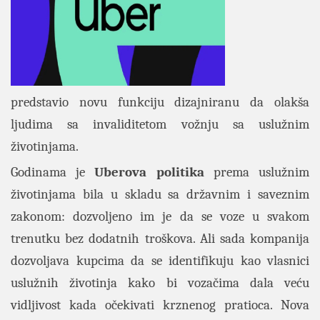
predstavio novu funkciju dizajniranu da olakša
ljudima sa invaliditetom vožnju sa uslužnim
životinjama.
Godinama je
Uberova politika
prema uslužnim
životinjama bila u skladu sa državnim i saveznim
zakonom: dozvoljeno im je da se voze u svakom
trenutku bez dodatnih troškova. Ali sada kompanija
dozvoljava kupcima da se identifikuju kao vlasnici
uslužnih životinja kako bi vozačima dala veću
vidljivost kada očekivati krznenog pratioca. Nova