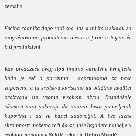
zemalja.
Većina radnika dugo radi kod nas
,
a mi im u skladu sa
mogućnostima pronađemo mesto u firmi u kojem će
biti produktivni
.
Kao preduzeće ovog tipa imamo određene beneficije
kada je reč o porezima i doprinosima za naše
zaposlene
,
a ta sredstva koristimo da održimo kvalitet
proizvoda na veoma visokom nivou
.
Dosadašnje
iskustvo nam pokazuje da imamo dosta ponovljenih
kupovina i da su kupci zadovoljni
.
A bez lažne
skromnosti možemo reći da su naše bajadere najbolje u
regionu
,
ne samo u
Srbiji
, rekao je
Dejan Manić
.