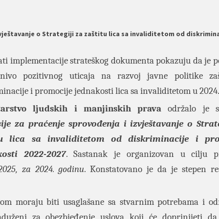
eštavanje o Strategiji za zaštitu lica sa invaliditetom od diskrimina
ati implementacije strateškog dokumenta pokazuju da je p
nivo pozitivnog uticaja na razvoj javne politike za
inacije i promocije jednakosti lica sa invaliditetom u 2024.
tarstvo ljudskih i manjinskih prava
održalo je 
je za praćenje sprovođenja i izvještavanje o Strate
tu lica sa invaliditetom od diskriminacije i pr
kosti 2022
-
2027
. Sastanak je organizovan u cilju p
2025, za 2024. godinu
. Konstatovano je da je stepen rea
itetom moraju biti usaglašane sa stvarnim potrebama i od
duženi za obezbjeđenje uslova koji će doprinijeti da