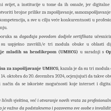
ni svijet, a institucije u tome da ih osnaže, jer digitalne
tvoriti brojne prilike za zapošljavanje, samozapošljavanje 
 kompetencija, a sve u cilju veće konkurentnosti u profes
nju.
poruka sa
događaja povodom dodjele sertifikata
učesnic
 su uspješno završili/e tri modula obuke u oblasti di
je mladih sa hendikepom (UMHCG)
u saradnji s
Op
isa za zapošljavanje UMHCG
, kazala je da su tri modul
14. oktobra do 20. decembra 2024, ocjenjujući da takve ob
način da se iskoriste mogućnosti koje internet i digital
ičnih vještina, već i otvaranje novih vrata za profesionaln
rlo je važno da podstaknemo i pozovemo sve osobe s invalidi