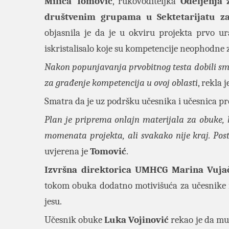
Milica Tomović
, rukovoditeljka
Odeljenja z
društvenim grupama u Sektetarijatu za 
objasnila je da je u okviru projekta prvo u
iskristalisalo koje su kompetencije neophodne z
Nakon popunjavanja prvobitnog testa dobili smo
za građenje kompetencija u ovoj oblasti
, rekla 
Smatra da je uz podršku učesnika i učesnica pr
Plan je priprema onlajn materijala za obuke, k
momenata projekta, ali svakako nije kraj. Post
uvjerena je
Tomović
.
Izvršna direktorica UMHCG Marina Vuja
tokom obuka dodatno motivišuća za učesnike i
jesu.
Učesnik obuke
Luka Vojinović
rekao je da mu