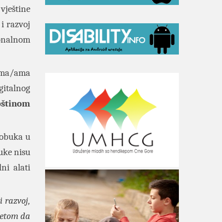
 vještine
i razvoj
ionalnom
ima/ama
gitalnog
štinom
a obuka u
uke nisu
ni alati
i razvoj,
tetom da