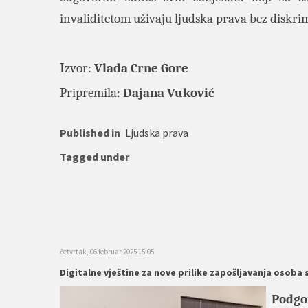
invaliditetom uživaju ljudska prava bez diskri
Izvor:
Vlada Crne Gore
Pripremila:
Dajana Vuković
Published in
Ljudska prava
Tagged under
četvrtak, 06 februar 2025 15:05
Digitalne vještine za nove prilike zapošljavanja osoba 
Podgor