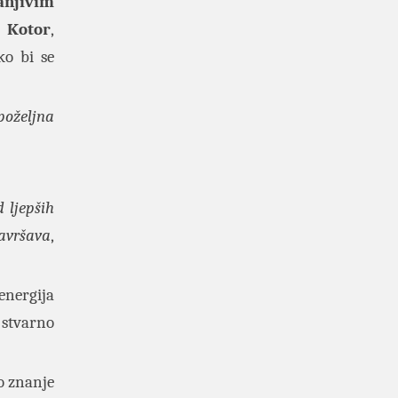
anjivim
i Kotor
,
ko bi se
poželjna
 ljepših
savršava
,
energija
 stvarno
no znanje