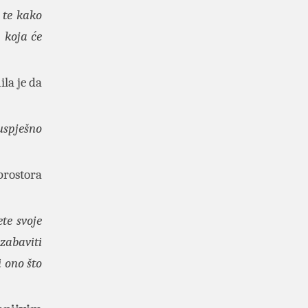
 te kako
 koja će
ila je da
 uspješno
prostora
te svoje
zabaviti
i ono što