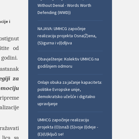
Without Denial - Words Worth
Defending (WWD))
cije i
NAJAVA: UMHCG započinje
realizaciju projekta Osna(Ž)ena,
ostignut
(S)igurna i v(I)dljiva
štite od
 godini.
Obavještenje: Kolektiv UMHCG na
godišnjem odmoru
sastanak
giji za
Onlajn obuka za jačanje kapaciteta:
omociju
politike Evropske unije,
demokratsko učešće i digitalno
ripreme
upravljanje
lizacije
UMHCG započinje realizaciju
projekta (O)snaži (S)voje (I)deje -
ražavati
(E)i(U)ključi se!
 lica sa