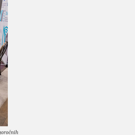
goročnih