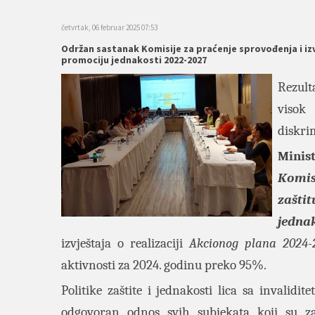
četvrtak, 06 februar 2025 07:53
Održan sastanak Komisije za praćenje sprovođenja i izvj
promociju jednakosti 2022-2027
Rezult
visok 
diskrim
Minis
Komisi
zašti
jedna
izvještaja o realizaciji
Akcionog plana
2024-
aktivnosti za 2024. godinu preko 95%.
Politike zaštite i jednakosti lica sa invalid
odgovoran odnos svih subjekata koji su za