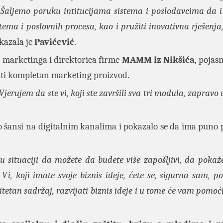
. Šaljemo poruku intitucijama sistema i poslodavcima da i
ema i poslovnih procesa, kao i pružiti inovativna rješenja,
 kazala je
Pavićević
.
g marketinga i direktorica firme
MAMM iz Nikšića
, pojasn
kati kompletan marketing proizvod.
jerujem da ste vi, koji ste završili sva tri modula, zapravo
go šansi na digitalnim kanalima i pokazalo se da ima puno 
 situaciji da možete da budete više zapošljivi, da pokaže
Vi, koji imate svoje biznis ideje, ćete se, sigurna sam, po
tetan sadržaj, razvijati biznis ideje i u tome će vam pomoć