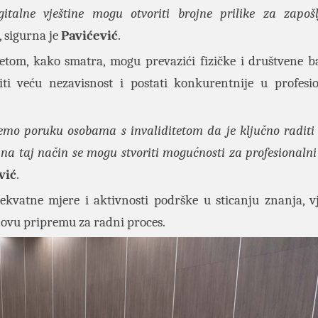
gitalne vještine mogu otvoriti brojne prilike za zapošl
, sigurna je
Pavićević
.
tetom, kako smatra, mogu prevazići fizičke i društvene ba
iti veću nezavisnost i postati konkurentnije u profes
jemo poruku osobama s invaliditetom da je ključno raditi 
o na taj način se mogu stvoriti mogućnosti za profesionalni
vić
.
ekvatne mjere i aktivnosti podrške u sticanju znanja, vj
ihovu pripremu za radni proces.