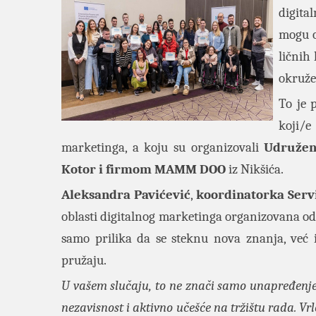
digital
mogu o
ličnih
okruže
To je 
koji/e
marketinga, a koju su organizovali
Udružen
Kotor i firmom MAMM DOO
iz Nikšića.
Aleksandra Pavićević
,
koordinatorka Serv
oblasti digitalnog marketinga organizovana od 
samo prilika da se steknu nova znanja, već i 
pružaju.
U vašem slučaju, to ne znači samo unapređenje l
nezavisnost i aktivno učešće na tržištu rada. V