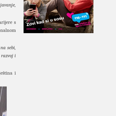
javanje,
rijere s
ionalnom
na sebi,
 razvoj i
eština i