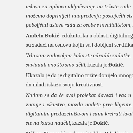
uslova za njihovo uključivanje na tržište rade
možemo doprinijeti unapređenju postojećih sist
poboljšati uslove rada za osobe s invaliditetom
,
Anđela Đokić
, edukatorka u oblasti digitalno
su zadaci na osnovu kojih su i dobijeni sertifi
Vrlo sam zadovoljna kako ste odradili zadatke. V
savladali ono što smo učili
, kazala je
Đokić
.
Ukazala je da je digitalno tržite donijelo mno
da mladi iskažu svoju kreativnost.
Nadam se da će ovaj projekat dovesti i vas u u
znanje i iskustvo, možda nađete prve klijente. 
digitalnim preduzetništvom i sami kreirati kvali
ste na kursu naučili
, kazala je
Đokić
.