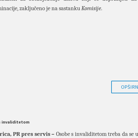
minacije, zaključeno je na sastanku
Komisije
.
OPŠIRNI
s invaliditetom
ica, PR pres servis –
Osobe s invaliditetom treba da se 