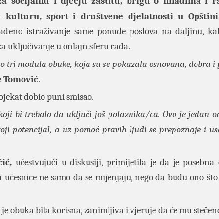
a socijalnu i dječju zaštitu, brigu o mladima i r
kulturu, sport i društvene djelatnosti u Opštin
rađeno istraživanje same ponude poslova na daljinu, ka
a uključivanje u onlajn sferu rada.
 tri modula obuke, koja su se pokazala osnovana, dobra i 
je
Tomović
.
ojekat dobio puni smisao.
oji bi trebalo da uključi još polaznika/ca. Ovo je jedan od
oji potencijal, a uz pomoć pravih ljudi se prepoznaje i u
čić,
učestvujući u diskusiji, primijetila je da je posebna 
 učesnice ne samo da se mijenjaju, nego da budu ono što
 je obuka bila korisna, zanimljiva i vjeruje da će mu steče