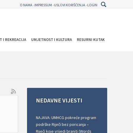
O NAMA
IMPRESSUM
USLOVI KORIŠĆENJA
LOGIN
T I REKREACIJA
UMJETNOST I KULTURA
RESURNI KUTAK
NEDAVNE
VIJESTI
NAJAVA: UMHCG pokreće program
podrške Riječi bez poricanja –
Riječi koje vrijedi braniti (Words