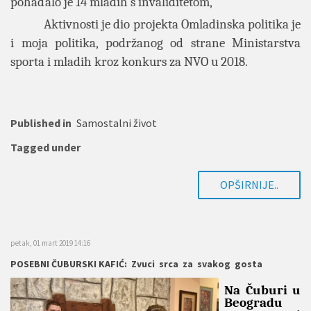
pohađalo je 14 mladih s invaliditetom,
Aktivnosti je dio projekta Omladinska politika je
i moja politika, podržanog od strane Ministarstva
sporta i mladih kroz konkurs za NVO u 2018.
Published in
Samostalni život
Tagged under
OPŠIRNIJE..
petak, 01 mart 2019 14:16
POSEBNI ČUBURSKI KAFIĆ: Zvuci srca za svakog gosta
Na Čuburi u
Beogradu