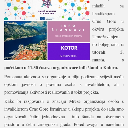
mladih sa
hendikepom
Crne Gore u
okviru projekta
Umrežavanjem
u
do boljeg rada,
utorak 5.
marta, s
početkom u 11.30 časova organizovaće info štand u Kotoru.
Pomenuta aktivnost se organizuje u cilju podizanja svijesti među
opštom javnosti o pravima osoba s invaliditetom, ali i
promovisanja aktivnosti realizovanih u toku projekta.
Kako bi razgovarali o značaju Mreže organizacija osoba s
invaliditetom Crne Gore formirane u sklopu projekta do sada smo
organizovali četiri jednodnevna info štanda na otvorenom
prostoru u četiri crnogorska grada. Pored ovoga, u narednom