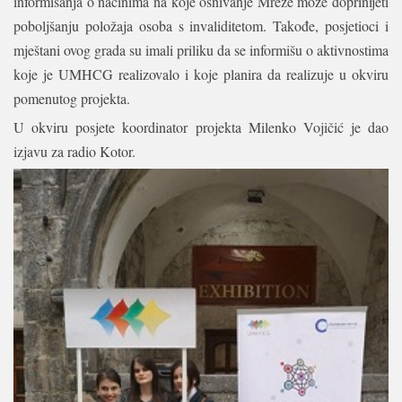
informisanja o načinima na koje osnivanje Mreže može doprinijeti
poboljšanju položaja osoba s invaliditetom. Takođe, posjetioci i
mještani ovog grada su imali priliku da se informišu o aktivnostima
koje je UMHCG realizovalo i koje planira da realizuje u okviru
pomenutog projekta.
U okviru posjete koordinator projekta Milenko Vojičić je dao
izjavu za radio Kotor.