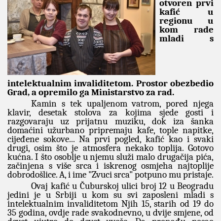
otvoren prvi
kafić u
regionu u
kom rade
mladi s
intelektualnim invaliditetom. Prostor obezbedio
Grad, a opremilo ga Ministarstvo za rad.
Kamin s tek upaljenom vatrom, pored njega
klavir, desetak stolova za kojima sjede gosti i
razgovaraju uz prijatnu muziku, dok iza šanka
domaćini užurbano pripremaju kafe, tople napitke,
cijeđene sokove... Na prvi pogled, kafić kao i svaki
drugi, osim što je atmosfera nekako toplija. Gotovo
kućna. I što osoblje u njemu služi malo drugačija pića,
začinjena s više srca i iskrenog osmjeha najtoplije
dobrodošlice. A, i ime "Zvuci srca" potpuno mu pristaje.
Ovaj kafić u Čuburskoj ulici broj 12 u Beogradu
jedini je u Srbiji u kom su svi zaposleni mladi s
intelektualnim invaliditetom Njih 15, starih od 19 do
35 godina, ovdje rade svakodnevno, u dvije smjene, od