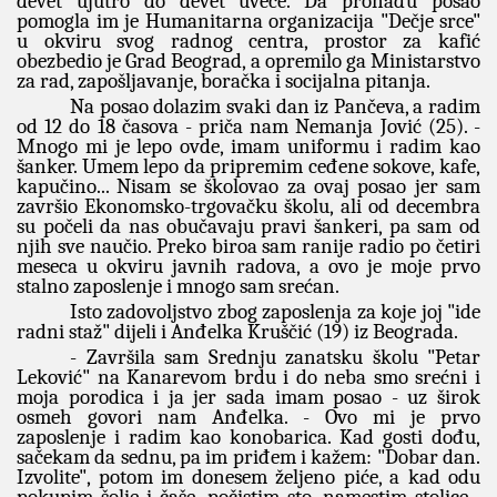
devet ujutro do devet uveče. Da pronađu posao
pomogla im je Humanitarna organizacija "Dečje srce"
u okviru svog radnog centra, prostor za kafić
obezbedio je Grad Beograd, a opremilo ga Ministarstvo
za rad, zapošljavanje, boračka i socijalna pitanja.
Na posao dolazim svaki dan iz Pančeva, a radim
od 12 do 18 časova - priča nam Nemanja Jović (25). -
Mnogo mi je lepo ovde, imam uniformu i radim kao
šanker. Umem lepo da pripremim ceđene sokove, kafe,
kapučino... Nisam se školovao za ovaj posao jer sam
završio Ekonomsko-trgovačku školu, ali od decembra
su počeli da nas obučavaju pravi šankeri, pa sam od
njih sve naučio. Preko biroa sam ranije radio po četiri
meseca u okviru javnih radova, a ovo je moje prvo
stalno zaposlenje i mnogo sam srećan.
Isto zadovoljstvo zbog zaposlenja za koje joj "ide
radni staž" dijeli i Anđelka Kruščić (19) iz Beograda.
- Završila sam Srednju zanatsku školu "Petar
Leković" na Kanarevom brdu i do neba smo srećni i
moja porodica i ja jer sada imam posao - uz širok
osmeh govori nam Anđelka. - Ovo mi je prvo
zaposlenje i radim kao konobarica. Kad gosti dođu,
sačekam da sednu, pa im priđem i kažem: "Dobar dan.
Izvolite", potom im donesem željeno piće, a kad odu