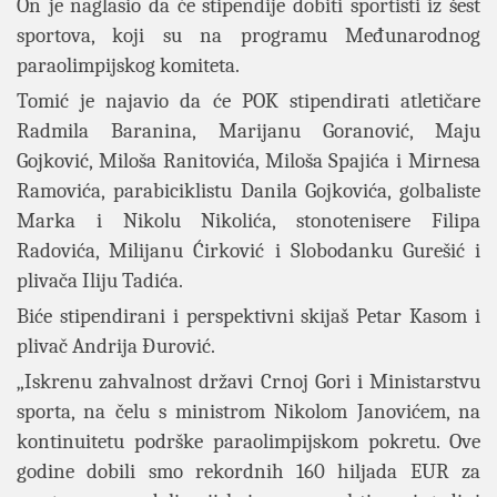
On je naglasio da će stipendije dobiti sportisti iz šest
sportova, koji su na programu Međunarodnog
paraolimpijskog komiteta.
Tomić je najavio da će POK stipendirati atletičare
Radmila Baranina, Marijanu Goranović, Maju
Gojković, Miloša Ranitovića, Miloša Spajića i Mirnesa
Ramovića, parabiciklistu Danila Gojkovića, golbaliste
Marka i Nikolu Nikolića, stonotenisere Filipa
Radovića, Milijanu Ćirković i Slobodanku Gurešić i
plivača Iliju Tadića.
Biće stipendirani i perspektivni skijaš Petar Kasom i
plivač Andrija Đurović.
„Iskrenu zahvalnost državi Crnoj Gori i Ministarstvu
sporta, na čelu s ministrom Nikolom Janovićem, na
kontinuitetu podrške paraolimpijskom pokretu. Ove
godine dobili smo rekordnih 160 hiljada EUR za