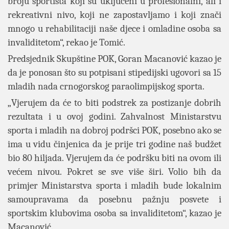
broju sportista koji su uključeni u profesionalni, ali i
rekreativni nivo, koji ne zapostavljamo i koji znači
mnogo u rehabilitaciji naše djece i omladine osoba sa
invaliditetom“, rekao je Tomić.
Predsjednik Skupštine POK, Goran Macanović kazao je
da je ponosan što su potpisani stipedijski ugovori sa 15
mladih nada crnogorskog paraolimpijskog sporta.
„Vjerujem da će to biti podstrek za postizanje dobrih
rezultata i u ovoj godini. Zahvalnost Ministarstvu
sporta i mladih na dobroj podršci POK, posebno ako se
ima u vidu činjenica da je prije tri godine naš budžet
bio 80 hiljada. Vjerujem da će podršku biti na ovom ili
većem nivou. Pokret se sve više širi. Volio bih da
primjer Ministarstva sporta i mladih bude lokalnim
samoupravama da posebnu pažnju posvete i
sportskim klubovima osoba sa invaliditetom“, kazao je
Macanović.