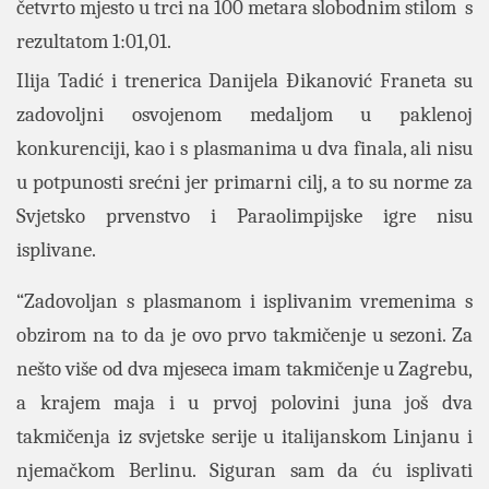
četvrto mjesto u trci na 100 metara slobodnim stilom s
rezultatom 1:01,01.
Ilija Tadić i trenerica Danijela Đikanović Franeta su
zadovoljni osvojenom medaljom u paklenoj
konkurenciji, kao i s plasmanima u dva finala, ali nisu
u potpunosti srećni jer primarni cilj, a to su norme za
Svjetsko prvenstvo i Paraolimpijske igre nisu
isplivane.
“Zadovoljan s plasmanom i isplivanim vremenima s
obzirom na to da je ovo prvo takmičenje u sezoni. Za
nešto više od dva mjeseca imam takmičenje u Zagrebu,
a krajem maja i u prvoj polovini juna još dva
takmičenja iz svjetske serije u italijanskom Linjanu i
njemačkom Berlinu. Siguran sam da ću isplivati