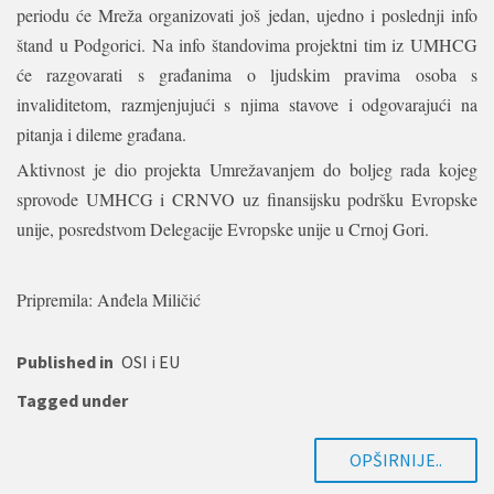
periodu će Mreža organizovati još jedan, ujedno i poslednji info
štand u Podgorici. Na info štandovima projektni tim iz UMHCG
će razgovarati s građanima o ljudskim pravima osoba s
invaliditetom, razmjenjujući s njima stavove i odgovarajući na
pitanja i dileme građana.
Aktivnost je dio projekta Umrežavanjem do boljeg rada kojeg
sprovode UMHCG i CRNVO uz finansijsku podršku Evropske
unije, posredstvom Delegacije Evropske unije u Crnoj Gori.
Pripremila: Anđela Miličić
Published in
OSI i EU
Tagged under
OPŠIRNIJE..