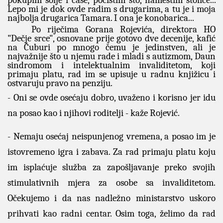
pokupim šolje i čaše, počistim sto, namestim stolice...
Lepo mi je dok ovde radim s drugarima, a tu je i moja
najbolja drugarica Tamara. I ona je konobarica...
Po riječima Gorana Rojevića, direktora HO
"Dečje srce", osnovane prije gotovo dve decenije, kafić
na Čuburi po mnogo čemu je jedinstven, ali je
najvažnije što u njemu rade i mladi s autizmom, Daun
sindromom i intelektualnim invaliditetom, koji
primaju platu, rad im se upisuje u radnu knjižicu i
ostvaruju pravo na penziju.
- Oni se ovde osećaju dobro, uvaženo i korisno jer idu
na posao kao i njihovi roditelji - kaže Rojević.
- Nemaju osećaj neispunjenog vremena, a posao im je
istovremeno igra i zabava. Za rad primaju platu koju
im isplaćuje služba za zapošljavanje preko svojih
stimulativnih mjera za osobe sa invaliditetom.
Očekujemo i da nas nadležno ministarstvo uskoro
prihvati kao radni centar. Osim toga, želimo da rad