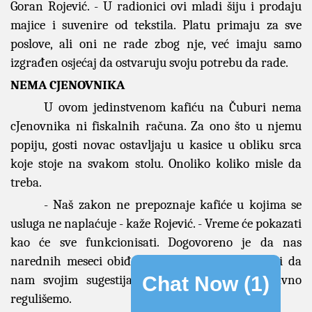
Goran Rojević. - U radionici ovi mladi šiju i prodaju
majice i suvenire od tekstila. Platu primaju za sve
poslove, ali oni ne rade zbog nje, već imaju samo
izgrađen osjećaj da ostvaruju svoju potrebu da rade.
NEMA CJENOVNIKA
U ovom jedinstvenom kafiću na Čuburi nema
cJenovnika ni fiskalnih računa. Za ono što u njemu
popiju, gosti novac ostavljaju u kasice u obliku srca
koje stoje na svakom stolu. Onoliko koliko misle da
treba.
- Naš zakon ne prepoznaje kafiće u kojima se
usluga ne naplaćuje - kaže Rojević. - Vreme će pokazati
kao će sve funkcionisati. Dogovoreno je da nas
narednih meseci obiđu sve nadležne inspekcije i da
Chat Now (
1
)
nam svojim sugestijama pomognu da sve pravno
regulišemo.