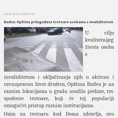
petak, 01 mart 2019 17:05
Budva: Opština prilagođava trotoare osobama s invaliditetom
U cilju
kvalitetnijeg
života osoba
s
invaliditetom i uključivanja njih u aktivan i
ravnopravan život društva, Opština Budva je na
raznim lokacijama u gradu uradila prelaze, tzv.
spuštene trotoare, koji će toj populaciji
omogućiti pristup raznim institucijama.
Osim na trotoaru kod Doma zdravlja, ovo