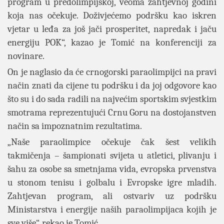
program u predolimpijskoj, veoma zahtjevnoj godini
koja nas očekuje. Doživjećemo podršku kao iskren
vjetar u leđa za još jači prosperitet, napredak i jaču
energiju POK“, kazao je Tomić na konferenciji za
novinare.
On je naglasio da će crnogorski paraolimpijci na pravi
način znati da cijene tu podršku i da joj odgovore kao
što su i do sada radili na najvećim sportskim svjestkim
smotrama reprezentujući Crnu Goru na dostojanstven
način sa impoznatnim rezultatima.
„Naše paraolimpice očekuje čak šest velikih
takmičenja – šampionati svijeta u atletici, plivanju i
šahu za osobe sa smetnjama vida, evropska prvenstva
u stonom tenisu i golbalu i Evropske igre mladih.
Zahtjevan program, ali ostvariv uz podršku
Ministarstva i energije naših paraolimpijaca kojih je
sve više“, rekao je Tomić.