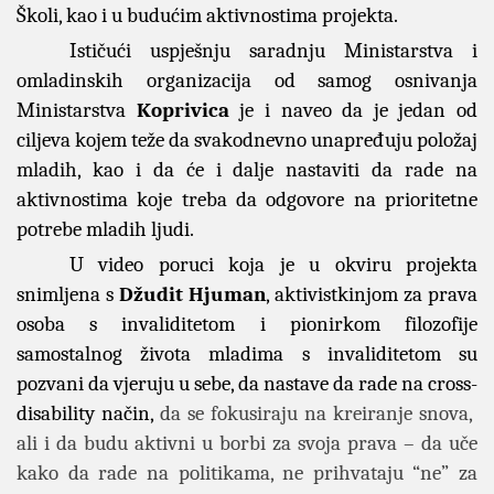
Školi, kao i u budućim aktivnostima projekta.
Ističući uspješnju saradnju Ministarstva i
omladinskih organizacija od samog osnivanja
Ministarstva
Koprivica
je i naveo da je jedan od
ciljeva kojem teže da svakodnevno unapređuju položaj
mladih, kao i da će i dalje nastaviti da rade na
aktivnostima koje treba da odgovore na prioritetne
potrebe mladih ljudi.
U video poruci koja je u okviru projekta
snimljena s
Džudit Hjuman
, aktivistkinjom za prava
osoba s invaliditetom i pionirkom filozofije
samostalnog života mladima s invaliditetom su
pozvani da vjeruju u sebe, da nastave da rade na cross-
disability način,
da se fokusiraju na kreiranje snova,
ali i da budu aktivni u borbi za svoja prava – da uče
kako da rade na politikama, ne prihvataju “ne” za