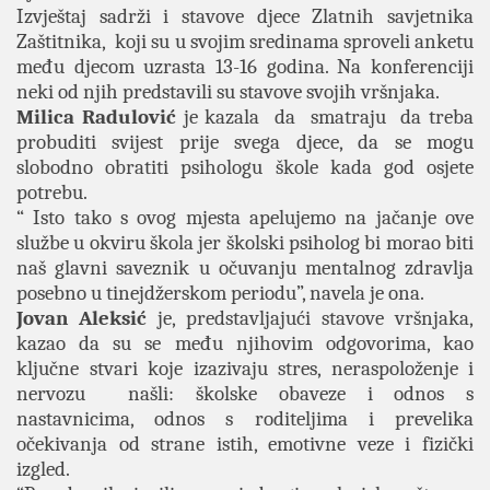
Izvještaj sadrži i stavove djece Zlatnih savjetnika
Zaštitnika, koji su u svojim sredinama sproveli anketu
među djecom uzrasta 13-16 godina. Na konferenciji
neki od njih predstavili su stavove svojih vršnjaka.
Milica Radulović
je kazala da smatraju da treba
probuditi svijest prije svega djece, da se mogu
slobodno obratiti psihologu škole kada god osjete
potrebu.
“ Isto tako s ovog mjesta apelujemo na jačanje ove
službe u okviru škola jer školski psiholog bi morao biti
naš glavni saveznik u očuvanju mentalnog zdravlja
posebno u tinejdžerskom periodu”, navela je ona.
Jovan Aleksić
je, predstavljajući stavove vršnjaka,
kazao da su se među njihovim odgovorima, kao
ključne stvari koje izazivaju stres, neraspoloženje i
nervozu našli: školske obaveze i odnos s
nastavnicima, odnos s roditeljima i prevelika
očekivanja od strane istih, emotivne veze i fizički
izgled.