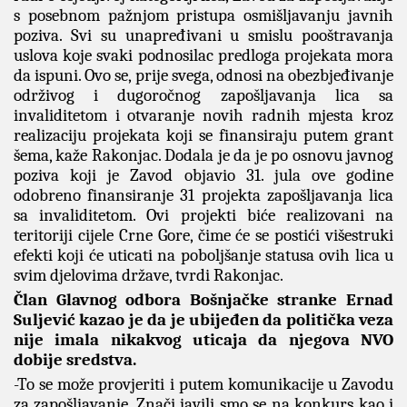
s posebnom pažnjom pristupa osmišljavanju javnih
poziva. Svi su unapređivani u smislu pooštravanja
uslova koje svaki podnosilac predloga projekata mora
da ispuni. Ovo se, prije svega, odnosi na obezbjeđivanje
održivog i dugoročnog zapošljavanja lica sa
invaliditetom i otvaranje novih radnih mjesta kroz
realizaciju projekata koji se finansiraju putem grant
šema, kaže Rakonjac. Dodala je da je po osnovu javnog
poziva koji je Zavod objavio 31. jula ove godine
odobreno finansiranje 31 projekta zapošljavanja lica
sa invaliditetom. Ovi projekti biće realizovani na
teritoriji cijele Crne Gore, čime će se postići višestruki
efekti koji će uticati na poboljšanje statusa ovih lica u
svim djelovima države, tvrdi Rakonjac.
Član Glavnog odbora Bošnjačke stranke Ernad
Suljević kazao je da je ubijeđen da politička veza
nije imala nikakvog uticaja da njegova NVO
dobije sredstva.
-To se može provjeriti i putem komunikacije u Zavodu
za zapošljavanje. Znači javili smo se na konkurs kao i