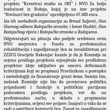
projekta "Kreativni studio za OSI” i NVO Za bolju
budućnost iz Rožaja, kojoj je na ime projekta
"Novinari bez gradnica” opredijeljeno 47.483 eura.
Iza tih nevladinih organizacija su Brnad Suljević, član
Glavnog odbora Bošnjačke stranke, i Ismet Hadžić, član
Bošnjačkog vijeća i Bošnjačke stranke u Rožajama.
Odgovarajući na pitanja oko podjele sredstava ovim
NVO savjetnica u Fondu za profesionalnu
rehabilitaciju i zapošljavanje lica sa invaliditetom pri
ZZZCG Gracijela Rakonjac kazala je da je Komisija za
ocjenu predloga projekata ocjenjivala sve predložene
projektne ideje isključivo po osnovu definisanih
kriterijuma koji su propisani Pravilnikom o postupku
i metodologiji za finansiranje grant šema. Samim tim,
zadatak Komisije nije bio da provjerava političku
pripadnosti i funkcije u političkim partijama
podnosioca predloga projekata, već da na
profesionalan način, u skladu s propisanim
kriterijumima, ocijeni sve prijave. Imajući u vidu da se
radi o osjetljivoj kategoriji lica, Zavod za zapošljavanje