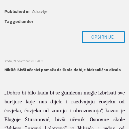
Published in
Zdravlje
Tagged under
OPŠIRNIJE..
sreda, 21 novembar 2018 20:31
Nikšić: Bivši učenici pomažu da škola dobije hidraulično dizalo
„Dobro bi bilo kada bi se gumicom mogle izbrisati sve
barijere koje nas dijele i razdvajaju čovjeka od
čovjeka, čovjeka od znanja i obrazovanja“, kazao je
Blagoje Šturanović, bivši učenik Osnovne škole
“Mileva Lajović Lalatović” iz Nikšića, i jedan od