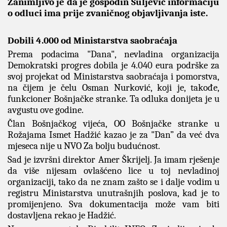
Zanimljivo je da je gospodin Suljević informaciju
o odluci ima prije zvaničnog objavljivanja iste.
Dobili 4.000 od Ministarstva saobraćaja
Prema podacima "Dana", nevladina organizacija
Demokratski progres dobila je 4.040 eura podrške za
svoj projekat od Ministarstva saobraćaja i pomorstva,
na čijem je čelu Osman Nurković, koji je, takođe,
funkcioner Bošnjačke stranke. Ta odluka donijeta je u
avgustu ove godine.
Član Bošnjačkog vijeća, OO Bošnjačke stranke u
Rožajama Ismet Hadžić kazao je za "Dan” da već dva
mjeseca nije u NVO Za bolju budućnost.
Sad je izvršni direktor Amer Škrijelj. Ja imam rješenje
da više nijesam ovlašćeno lice u toj nevladinoj
organizaciji, tako da ne znam zašto se i dalje vodim u
registru Ministarstva unutrašnjih poslova, kad je to
promijenjeno. Sva dokumentacija može vam biti
dostavljena rekao je Hadžić.