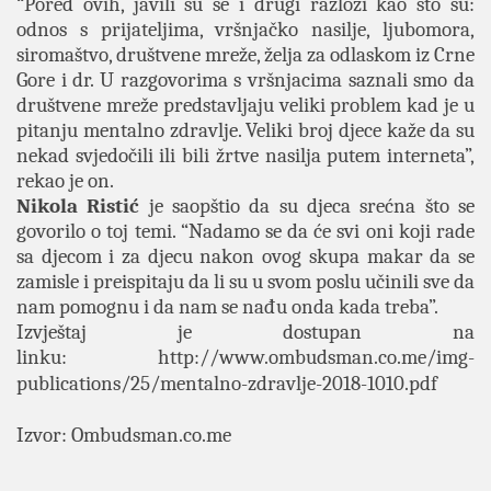
“Pored ovih, javili su se i drugi razlozi kao što su:
odnos s prijateljima, vršnjačko nasilje, ljubomora,
siromaštvo, društvene mreže, želja za odlaskom iz Crne
Gore i dr. U razgovorima s vršnjacima saznali smo da
društvene mreže predstavljaju veliki problem kad je u
pitanju mentalno zdravlje. Veliki broj djece kaže da su
nekad svjedočili ili bili žrtve nasilja putem interneta”,
rekao je on.
Nikola Ristić
je saopštio da su djeca srećna što se
govorilo o toj temi. “Nadamo se da će svi oni koji rade
sa djecom i za djecu nakon ovog skupa makar da se
zamisle i preispitaju da li su u svom poslu učinili sve da
nam pomognu i da nam se nađu onda kada treba”.
Izvještaj je dostupan na
linku:
http://www.ombudsman.co.me/img-
publications/25/mentalno-zdravlje-2018-1010.pdf
Izvor: Ombudsman.co.me