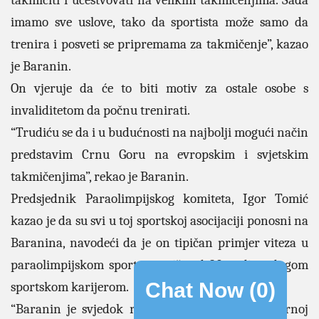
takmičiti i učestvovati na velikim takmičenjima. Sada
imamo sve uslove, tako da sportista može samo da
trenira i posveti se pripremama za takmičenje”, kazao
je Baranin.
On vjeruje da će to biti motiv za ostale osobe s
invaliditetom da počnu trenirati.
“Trudiću se da i u budućnosti na najbolji mogući način
predstavim Crnu Goru na evropskim i svjetskim
takmičenjima”, rekao je Baranin.
Predsjednik Paraolimpijskog komiteta, Igor Tomić
kazao je da su svi u toj sportskoj asocijaciji ponosni na
Baranina, navodeći da je on tipičan primjer viteza u
paraolimpijskom sportu sa više od 20 godina dugom
Chat Now (
0
)
sportskom karijerom.
“Baranin je svjedok razvoja paraolimpizma u Crnoj