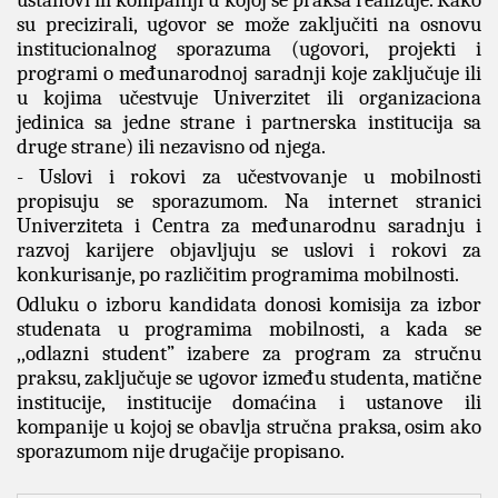
ustanovi ili kompaniji u kojoj se praksa realizuje. Kako
su precizirali, ugovor se može zaključiti na osnovu
institucionalnog sporazuma (ugovori, projekti i
programi o međunarodnoj saradnji koje zaključuje ili
u kojima učestvuje Univerzitet ili organizaciona
jedinica sa jedne strane i partnerska institucija sa
druge strane) ili nezavisno od njega.
- Uslovi i rokovi za učestvovanje u mobilnosti
propisuju se sporazumom. Na internet stranici
Univerziteta i Centra za međunarodnu saradnju i
razvoj karijere objavljuju se uslovi i rokovi za
konkurisanje, po različitim programima mobilnosti.
Odluku o izboru kandidata donosi komisija za izbor
studenata u programima mobilnosti, a kada se
,,odlazni student” izabere za program za stručnu
praksu, zaključuje se ugovor između studenta, matične
institucije, institucije domaćina i ustanove ili
kompanije u kojoj se obavlja stručna praksa, osim ako
sporazumom nije drugačije propisano.