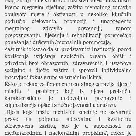
blagostanja, a ne samo kao odsustvo bolesti ili slabosti.
Prema njegovim riječima, zaštita mentalnog zdravlja
obuhvata mjere i aktivnosti u nekoliko ključnih
područja djelovanja: promociji i unapređenju
mentalnog zdravlja; prevenciji; ranom
prepoznavanju; liječenju i rehabilitaciji poremećaja
ponašanja i duševnih/mentalnih poremećaja.
Zaštitnik je kazao da su predstavnici Institucije, pored
korišćenja izvještaja nadležnih organa, obišli i
određeni broj obrazovnih, zdravstvenih i ustanova
socijalne i dječje zaštite i sproveli individualne
intervjue i fokus grupe sa stručnim licima.
Kako je rekao, za fenomen mentalnog zdravlja djece i
mladih i probleme koji iz njega proističu,
karakteristično je nedovoljno poznavanje i
stigmatizacija opšte i stručne javnosti u društvu.
„Djeca koja imaju mentalne smetnje ne ostvaruju
pravo na potpunu, adekvatnu i kvalitetnu
zdravstvenu zaštitu, što je u suprotnosti sa
međunarodnim i nacionalnim propisima“, rekao je