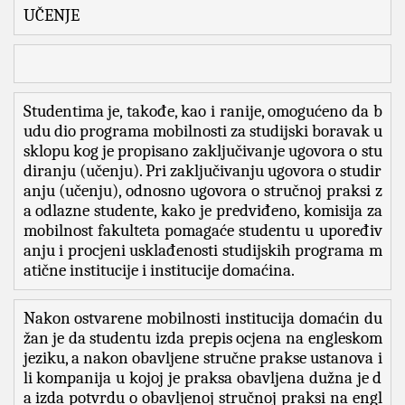
UČENJE
Studentima je, takođe, kao i ranije, omogućeno da b
udu dio programa mobilnosti za studijski boravak u 
sklopu kog je propisano zaključivanje ugovora o stu
diranju (učenju). Pri zaključivanju ugovora o studir
anju (učenju), odnosno ugovora o stručnoj praksi z
a odlazne studente, kako je predviđeno, komisija za 
mobilnost fakulteta pomagaće studentu u upoređiv
anju i procjeni usklađenosti studijskih programa m
atične institucije i institucije domaćina. 
Nakon ostvarene mobilnosti institucija domaćin du
žan je da studentu izda prepis ocjena na engleskom 
jeziku, a nakon obavljene stručne prakse ustanova i
li kompanija u kojoj je praksa obavljena dužna je d
a izda potvrdu o obavljenoj stručnoj praksi na engl