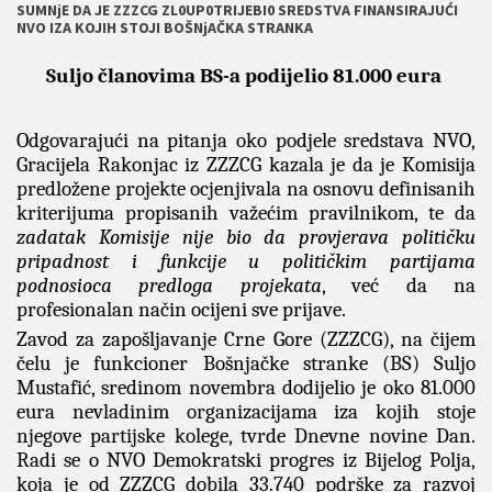
SUMNjE DA JE ZZZCG ZL0UP0TRIJEBI0 SREDSTVA FINANSIRAJUĆI
NVO IZA KOJIH STOJI BOŠNjAČKA STRANKA
Suljo članovima BS-a podijelio 81.000 eura
Odgovarajući na pitanja oko podjele sredstava NVO,
Gracijela Rakonjac iz ZZZCG kazala je da je Komisija
predložene projekte ocjenjivala na osnovu definisanih
kriterijuma propisanih važećim pravilnikom, te da
zadatak Komisije nije bio da provjerava političku
pripadnost i funkcije u političkim partijama
podnosioca predloga projekata
, već da na
profesionalan način ocijeni sve prijave.
Zavod za zapošljavanje Crne Gore (ZZZCG), na čijem
čelu je funkcioner Bošnjačke stranke (BS) Suljo
Mustafić, sredinom novembra dodijelio je oko 81.000
eura nevladinim organizacijama iza kojih stoje
njegove partijske kolege, tvrde Dnevne novine Dan.
Radi se o NVO Demokratski progres iz Bijelog Polja,
koja je od ZZZCG dobila 33.740 podrške za razvoj