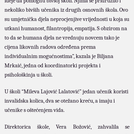
ideje da pomognu bivšoj školi. Njima se pridružilo i
nekoliko bivših učenika iz drugih osnovnih škola. Ovo
su umjetnička djela neprocjenjive vrijednosti u koja su
utkani humanost, filantropija, empatija. S obzirom na
to da se humana djela ne vrednuju novcem tako je
cijena likovnih radova određena prema
individualnim mogućnostima”, kazala je Biljana
Mrkaić, jedna od koordinatorki projekta i
psihološkinja u školi.
U školi “Mileva Lajović Lalatović” jedan učenik koristi
invalidska kolica, dva se otežano kreću, a imaju i
učenike s oštećenjem vida.
Direktorica škole, Vera Božović, zahvalila se