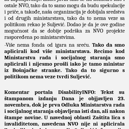
ostale NVO, tako da to samo mogu da budu spekulacije
i priče, a takođe, naša organizacija je dobijala sredstva
i od drugih ministarstava, tako da to nema veze sa
politikom rekao je Suljević. Dodao je da je ove godine
mogućnost da se dobije podrška za NVO projekte
raspoređena po ministarstvima.
-Više nema fonda od igara na sreću.
Tako da smo
aplicirali kod više ministarstava. Recimo kod
Ministarstva rada i socijalnog staranja smo
aplicirali i nijesmo prošli iako je tamo ministar
iz Bošnjačke stranke. Tako da to sigurno s
politikom nema veze tvrdi Suljević.
Komentar portala DisabilityINFO: Tekst su
štampanom izdanju Dana je objjavljen 23.
novembra, dok je prva Odluka Ministarstva rada
i socijalnog staranja objavljena isti dan, ali nakon
štampe novine. U navednoj oblasti Zaštita lica s
invaliditetom, navedena NVO nije ni aplicirala