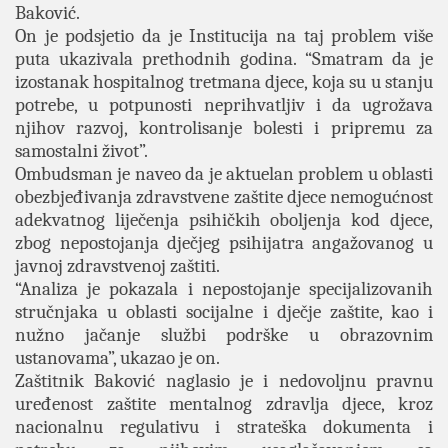
Baković.
On je podsjetio da je Institucija na taj problem više
puta ukazivala prethodnih godina. “Smatram da je
izostanak hospitalnog tretmana djece, koja su u stanju
potrebe, u potpunosti neprihvatljiv i da ugrožava
njihov razvoj, kontrolisanje bolesti i pripremu za
samostalni život”.
Ombudsman je naveo da je aktuelan problem u oblasti
obezbjeđivanja zdravstvene zaštite djece nemogućnost
adekvatnog liječenja psihičkih oboljenja kod djece,
zbog nepostojanja dječjeg psihijatra angažovanog u
javnoj zdravstvenoj zaštiti.
“Analiza je pokazala i nepostojanje specijalizovanih
stručnjaka u oblasti socijalne i dječje zaštite, kao i
nužno jačanje službi podrške u obrazovnim
ustanovama”, ukazao je on.
Zaštitnik Baković naglasio je i nedovoljnu pravnu
uređenost zaštite mentalnog zdravlja djece, kroz
nacionalnu regulativu i strateška dokumenta i