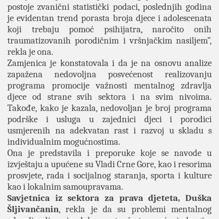
postoje zvanični statistički podaci, poslednjih godina
je evidentan trend porasta broja djece i adolescenata
koji trebaju pomoć psihijatra, naročito onih
traumatizovanih porodičnim i vršnjačkim nasiljem”,
rekla je ona.
Zamjenica je konstatovala i da je na osnovu analize
zapažena nedovoljna posvećenost realizovanju
programa promocije važnosti mentalnog zdravlja
djece od strane svih sektora i na svim nivoima.
Takođe, kako je kazala, nedovoljan je broj programa
podrške i usluga u zajednici djeci i porodici
usmjerenih na adekvatan rast i razvoj u skladu s
individualnim mogućnostima.
Ona je predstavila i preporuke koje se navode u
izvještaju a upućene su Vladi Crne Gore, kao i resorima
prosvjete, rada i socijalnog staranja, sporta i kulture
kao i lokalnim samoupravama.
Savjetnica iz sektora za prava djeteta, Duška
Šljivančanin
, rekla je da su problemi mentalnog