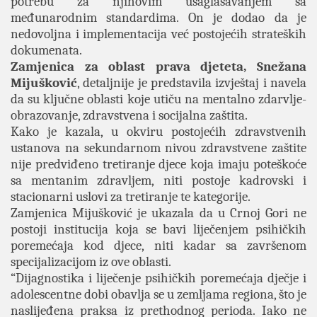
potrebu za njihovim usaglašavanjem sa
međunarodnim standardima. On je dodao da je
nedovoljna i implementacija već postojećih strateških
dokumenata.
Zamjenica za oblast prava djeteta, Snežana
Mijušković
, detaljnije je predstavila izvještaj i navela
da su ključne oblasti koje utiču na mentalno zdarvlje-
obrazovanje, zdravstvena i socijalna zaštita.
Kako je kazala, u okviru postojećih zdravstvenih
ustanova na sekundarnom nivou zdravstvene zaštite
nije predviđeno tretiranje djece koja imaju poteškoće
sa mentanim zdravljem, niti postoje kadrovski i
stacionarni uslovi za tretiranje te kategorije.
Zamjenica Mijušković je ukazala da u Crnoj Gori ne
postoji institucija koja se bavi liječenjem psihičkih
poremećaja kod djece, niti kadar sa završenom
specijalizacijom iz ove oblasti.
“Dijagnostika i liječenje psihičkih poremećaja dječje i
adolescentne dobi obavlja se u zemljama regiona, što je
naslijeđena praksa iz prethodnog perioda. Iako ne