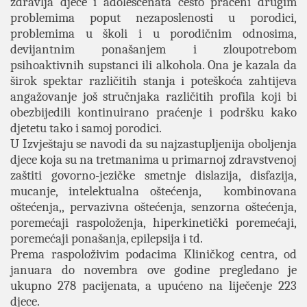
zdravlja djece i adolescenata često praćeni drugim
problemima poput nezaposlenosti u porodici,
problemima u školi i u porodičnim odnosima,
devijantnim ponašanjem i zloupotrebom
psihoaktivnih supstanci ili alkohola. Ona je kazala da
širok spektar različitih stanja i poteškoća zahtijeva
angažovanje još stručnjaka različitih profila koji bi
obezbijedili kontinuirano praćenje i podršku kako
djetetu tako i samoj porodici.
U Izvještaju se navodi da su najzastupljenija oboljenja
djece koja su na tretmanima u primarnoj zdravstvenoj
zaštiti govorno-jezičke smetnje dislazija, disfazija,
mucanje, intelektualna oštećenja, kombinovana
oštećenja,, pervazivna oštećenja, senzorna oštećenja,
poremećaji raspoloženja, hiperkinetički poremećaji,
poremećaji ponašanja, epilepsija i td.
Prema raspoloživim podacima Kliničkog centra, od
januara do novembra ove godine pregledano je
ukupno 278 pacijenata, a upućeno na liječenje 223
djece.