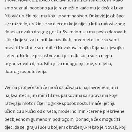
smo saznali posebno ga je raznježilo kada mu je dečak Luka
Mijović uručio pjesmu koju je sam napisao. Đoković je obišao
sve razrede, družio se sa djecom koja nijesu krila radost zbog
dolaska ovako dragog gosta. Svi redom su mu nešto darovali:
slike koje su za tu priliku naslikali, predmete koje su sami
pravili. Poklone su dobile i Novakova majka Dijana i djevojka
Jelena. Nole je prisustvovao i priredbi koju su za njega
organizovala djeca. Bilo je tu mnogo pjesme, smijeha,
dobrog raspoloženja.
Već na proljeće oni će moći da uživaju u najsavremenijim i
najkvalitetnijim mini fitnes parkovima sa spravama koje
razvijaju motoričke i logičke sposobnosti. Imaće ljetnju
učionicu u kućici od drveta, moderno mini-terene prekrivene
bezbjednom gumenom podlogom. Donacija će omogućiti
djeci da se igraju i uče u boljem okruženju-rekao je Novak, koji