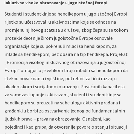
Inkluzivno visoko obrazovanje u jugoistočnoj Evropi
Studenti i studentkinje sa hendikepom u jugoistočnoj Evropi
rijetko su učestvovali u aktivnostima koje se odnose na
promjenu njihovog statusa u društvu, zbog čega su se tokom
protekle decenije širom jugoistočne Evrope osnovale
organizacije koje su pokrenuli mladi sa hendikepom, za
mlade sa hendikepom, bez obzira na tip hendikepa. Projekat
„Promocija visokog inkluzivnog obrazovanja u jugoistočnoj
Evropi“ omogućio je velikom broju mladih sa hendikepom da
steknu nova znanja i vještine, potrebne za lični razvoj u
akademskom i socijalnom okruženju. Povećanih kapaciteta
za samozastupanje i aktivizam, studenti i studentkinje sa
hendikepom su preuzeli na sebe ulogu aktivnih građana i
građanki u borbi za ostvarivanje jednog od fundamentalnih
ljudskih prava – prava na obrazovanje. Osnaženi, kao
pojedinci i kao grupa, da otvorenije govore o stanju i situaciji