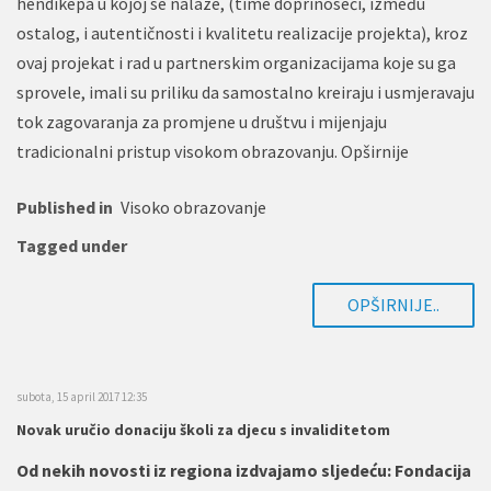
hendikepa u kojoj se nalaze, (time doprinoseći, između
ostalog, i autentičnosti i kvalitetu realizacije projekta), kroz
ovaj projekat i rad u partnerskim organizacijama koje su ga
sprovele, imali su priliku da samostalno kreiraju i usmjeravaju
tok zagovaranja za promjene u društvu i mijenjaju
tradicionalni pristup visokom obrazovanju. Opširnije
Published in
Visoko obrazovanje
Tagged under
OPŠIRNIJE..
subota, 15 april 2017 12:35
Novak uručio donaciju školi za djecu s invaliditetom
Od nekih novosti iz regiona izdvajamo sljedeću: Fondacija