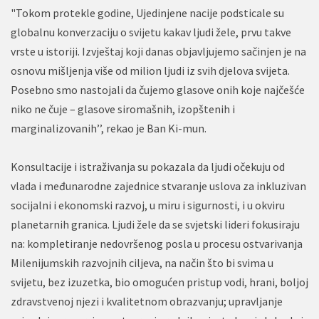
"Tokom protekle godine, Ujedinjene nacije podsticale su
globalnu konverzaciju o svijetu kakav ljudi žele, prvu takve
vrste u istoriji. Izvještaj koji danas objavljujemo sačinjen je na
osnovu mišljenja više od milion ljudi iz svih djelova svijeta.
Posebno smo nastojali da čujemo glasove onih koje najčešće
niko ne čuje – glasove siromašnih, izopštenih i
marginalizovanih’’, rekao je Ban Ki-mun.
Konsultacije i istraživanja su pokazala da ljudi očekuju od
vlada i međunarodne zajednice stvaranje uslova za inkluzivan
socijalni i ekonomski razvoj, u miru i sigurnosti, i u okviru
planetarnih granica. Ljudi žele da se svjetski lideri fokusiraju
na: kompletiranje nedovršenog posla u procesu ostvarivanja
Milenijumskih razvojnih ciljeva, na način što bi svima u
svijetu, bez izuzetka, bio omogućen pristup vodi, hrani, boljoj
zdravstvenoj njezi i kvalitetnom obrazvanju; upravljanje