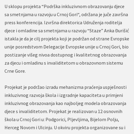
U sklopu projekta “Podrška inkluzivnom obrazovanju djece
sa smetnjama u razvoju u Crnoj Gori“, održana je juče završna
press konferencija. Izvršna direktorica Udruženja roditelja
djece i omladine sa smetnjama u razvoju “Staze” Anka Đurišić
istakla je da je cilj projekta koji je podržan od strane Evropske
unije posredstvom Delegacije Evropske unije u Crnoj Gori, bio
postizanje višeg nivoa dostupnog i kvalitetnog obrazovanja
za djecu i omladinu s invaliditetom u obrazovnom sistemu
Crne Gore.
Projekat je podržao izradu mehanizma praćenja uspješnosti
inkluzivnog razvoja škola i izgradnje kapaciteta u primjeni
inkluzivnog obrazovanja kao najboljeg modela obrazovanja
djece s invaliditetom. Projekat je realizovan u 12 osnovnih
škola u Crnoj Gori u: Podgorici, Pljevljima, Bijelom Polju,
Herceg Novom i Ulcinju. U okviru projekta organizovane su i