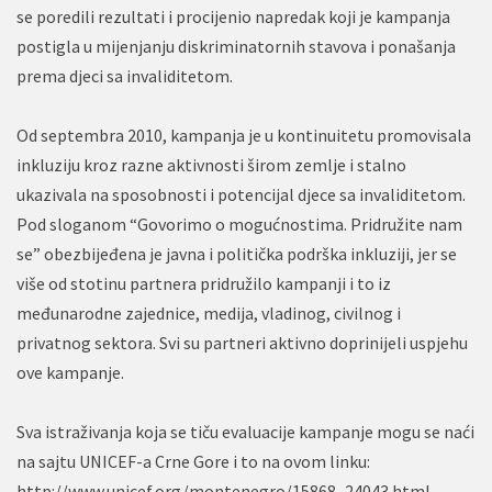
se poredili rezultati i procijenio napredak koji je kampanja
postigla u mijenjanju diskriminatornih stavova i ponašanja
prema djeci sa invaliditetom.
Od septembra 2010, kampanja je u kontinuitetu promovisala
inkluziju kroz razne aktivnosti širom zemlje i stalno
ukazivala na sposobnosti i potencijal djece sa invaliditetom.
Pod sloganom “Govorimo o mogućnostima. Pridružite nam
se” obezbijeđena je javna i politička podrška inkluziji, jer se
više od stotinu partnera pridružilo kampanji i to iz
međunarodne zajednice, medija, vladinog, civilnog i
privatnog sektora. Svi su partneri aktivno doprinijeli uspjehu
ove kampanje.
Sva istraživanja koja se tiču evaluacije kampanje mogu se naći
na sajtu UNICEF-a Crne Gore i to na ovom linku:
http://www.unicef.org/montenegro/15868_24043.html