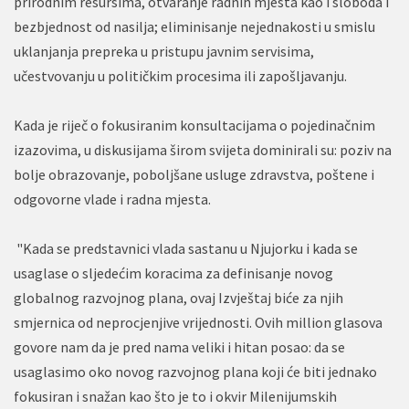
prirodnim resursima, otvaranje radnih mjesta kao i sloboda i
bezbjednost od nasilja; eliminisanje nejednakosti u smislu
uklanjanja prepreka u pristupu javnim servisima,
učestvovanju u političkim procesima ili zapošljavanju.
Kada je riječ o fokusiranim konsultacijama o pojedinačnim
izazovima, u diskusijama širom svijeta dominirali su: poziv na
bolje obrazovanje, poboljšane usluge zdravstva, poštene i
odgovorne vlade i radna mjesta.
"Kada se predstavnici vlada sastanu u Njujorku i kada se
usaglase o sljedećim koracima za definisanje novog
globalnog razvojnog plana, ovaj Izvještaj biće za njih
smjernica od neprocjenjive vrijednosti. Ovih million glasova
govore nam da je pred nama veliki i hitan posao: da se
usaglasimo oko novog razvojnog plana koji će biti jednako
fokusiran i snažan kao što je to i okvir Milenijumskih