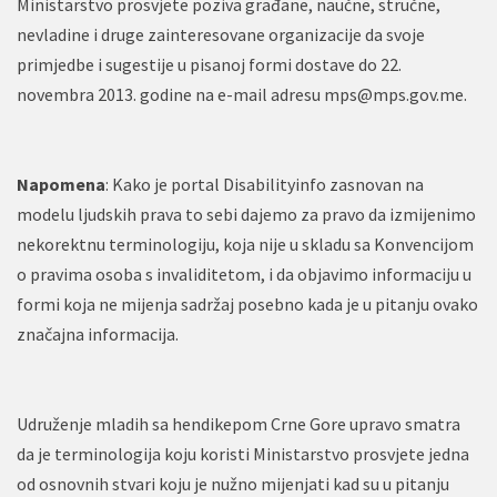
Ministarstvo prosvjete poziva građane, naučne, stručne,
nevladine i druge zainteresovane organizacije da svoje
primjedbe i sugestije u pisanoj formi dostave do 22.
novembra 2013. godine na e-mail adresu
mps@mps.gov.me
.
Napomena
: Kako je portal Disabilityinfo zasnovan na
modelu ljudskih prava to sebi dajemo za pravo da izmijenimo
nekorektnu terminologiju, koja nije u skladu sa Konvencijom
o pravima osoba s invaliditetom, i da objavimo informaciju u
formi koja ne mijenja sadržaj posebno kada je u pitanju ovako
značajna informacija.
Udruženje mladih sa hendikepom Crne Gore upravo smatra
da je terminologija koju koristi Ministarstvo prosvjete jedna
od osnovnih stvari koju je nužno mijenjati kad su u pitanju