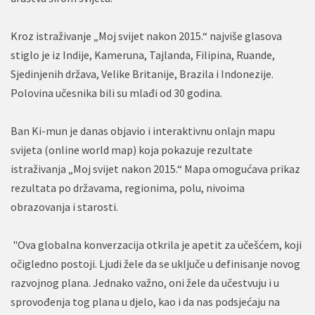
Kroz istraživanje „Moj svijet nakon 2015.“ najviše glasova
stiglo je iz Indije, Kameruna, Tajlanda, Filipina, Ruande,
Sjedinjenih država, Velike Britanije, Brazila i Indonezije.
Polovina učesnika bili su mlađi od 30 godina.
Ban Ki-mun je danas objavio i interaktivnu onlajn mapu
svijeta (online world map) koja pokazuje rezultate
istraživanja „Moj svijet nakon 2015.“ Mapa omogućava prikaz
rezultata po državama, regionima, polu, nivoima
obrazovanja i starosti.
"Ova globalna konverzacija otkrila je apetit za učešćem, koji
očigledno postoji. Ljudi žele da se uključe u definisanje novog
razvojnog plana. Jednako važno, oni žele da učestvuju i u
sprovođenja tog plana u djelo, kao i da nas podsjećaju na