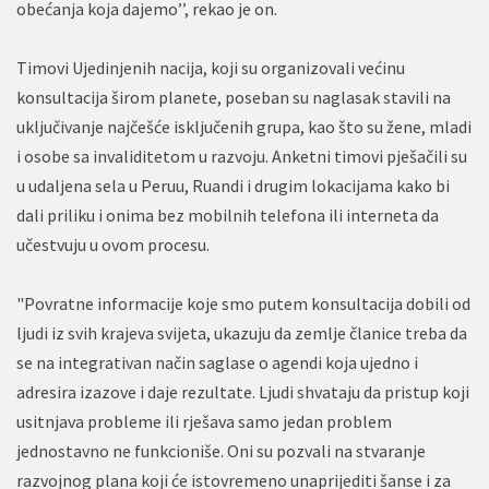
obećanja koja dajemo’’, rekao je on.
Timovi Ujedinjenih nacija, koji su organizovali većinu
konsultacija širom planete, poseban su naglasak stavili na
uključivanje najčešće isključenih grupa, kao što su žene, mladi
i osobe sa invaliditetom u razvoju. Anketni timovi pješačili su
u udaljena sela u Peruu, Ruandi i drugim lokacijama kako bi
dali priliku i onima bez mobilnih telefona ili interneta da
učestvuju u ovom procesu.
"Povratne informacije koje smo putem konsultacija dobili od
ljudi iz svih krajeva svijeta, ukazuju da zemlje članice treba da
se na integrativan način saglase o agendi koja ujedno i
adresira izazove i daje rezultate. Ljudi shvataju da pristup koji
usitnjava probleme ili rješava samo jedan problem
jednostavno ne funkcioniše. Oni su pozvali na stvaranje
razvojnog plana koji će istovremeno unaprijediti šanse i za