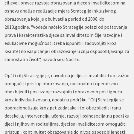
ciljeve i pravce razvoja obrazovanja djece s invaliditetom na
osnovu analize realizacije mjera Strategije inkluzivnog
obrazovanja koja je obuhvatila period od 2008. do
2013.godine. "Vodeće načelo Strategije polazi od poštovanja
prava i karakteristika djece sa invaliditetom čije razvojne i
edukativne mogućnosti treba ispuniti i zadovoljiti kroz
kvalitetno vaspitanje i obrazovanje u cilju osposobljavanja za
samostalni život", navodi se u Nacrtu.
Opšti cilj Strategije je, navodi da je djeci s invaliditetom važno
omogućiti pristup obrazovanju, racionalno i operativno
obezbijediti postizanje razvojnih i obrazovnih postignuća
kroz individualizovanu, dodatnu podršku. "Cilj Strategije se
operacionalizuje kroz pet zadataka i to: obezbijediti ranu
detekciju, intervenciju, učenje, razvoj i psihosocijalnu podršku
djeci i njihovim roditeljima, djeci sa invaliditetom omogućiti
pristup i kontinuitet obrazovanja do nivoa osposobljenosti