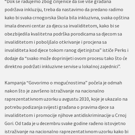
“Dok se radujemo zbog činjenice da sve više građana
podržava inkluziju, treba da nastavimo da predano radimo
kako bi svaka crnogorska škola bila inkluzivna, svaka opština
imala dnevni centar za djecu sa invaliditetom, kako bi se
obezbijedila kvalitetna podrška porodicama sa djecom sa
invaliditetom i poboljšalo otkrivanje i procjena sa
invaliditeta kod djece tokom ranog djetinjstva” ističe Perks i
dodaje da “svako može doprinijeti ovom procesu tako što će
direktno podržati inkluzivne servise u lokalnoj zajednici”.
Kampanja “Govorimo o mogućnostima” počela je odmah
nakon što je završeno istraživanje na nacionalno
raprezentativnom uzorku u avgustu 2010, koje je ukazalo na
potrebu podizanja svijesti građana o pravima djece sa
invaliditetom i promocije njihove antidiskriminacije u Crnoj
Gori. Od tada je u decembru svake godine rađeno istovjetno
istraživanje na nacionalno raprezentativnom uzorku kako bi