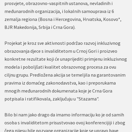
prosvjete, obrazovno-vaspitnih ustanova, nevladinih i
međunarodnih organizacija, i lokalnih samouprava iz 6
zemalja regiona (Bosna i Hercegovina, Hrvatska, Kosovo*,
BJR Makedonija, Srbija i Crna Gora).
Projekat je kroz sve aktivnosti podržao razvoj inkluzivnog
obrazovanja djece s invaliditetom u Crnoj Gori i proizveo
konkretne rezultate koji će unaprijediti primjenu inkluzivnog
modela i poboljšati kvalitet obrazovnog procesa za ovu
ciljnu grupu. Predložena akcija se temeljila na garantovanim
pravima iz domaćeg zakonodavstva, kao i preporukama
mnogih međunarodnih dokumenata koje je Crna Gora
potpisala i ratifikovala, zaključuju u "Stazama".
Bilo bi nam jako drago da imamo informaciju ko je od samih
osoba s invaliditetom prisustvovao ovoj konferencijiji i zbog
čega nijesu bile pozvane organizacije koje se upravo bave