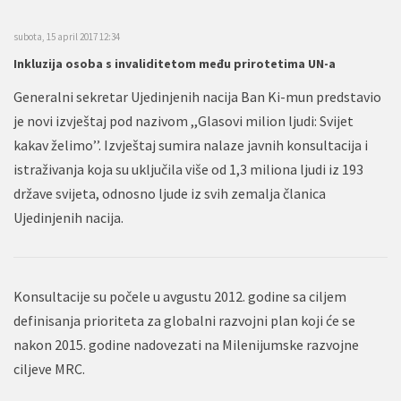
subota, 15 april 2017 12:34
Inkluzija osoba s invaliditetom među prirotetima UN-a
Generalni sekretar Ujedinjenih nacija Ban Ki-mun predstavio
je novi izvještaj pod nazivom ,,Glasovi milion ljudi: Svijet
kakav želimo’’. Izvještaj sumira nalaze javnih konsultacija i
istraživanja koja su uključila više od 1,3 miliona ljudi iz 193
države svijeta, odnosno ljude iz svih zemalja članica
Ujedinjenih nacija.
Konsultacije su počele u avgustu 2012. godine sa ciljem
definisanja prioriteta za globalni razvojni plan koji će se
nakon 2015. godine nadovezati na Milenijumske razvojne
ciljeve MRC.