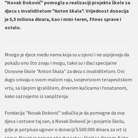
"Novak Đoković" pomogla u realizaciji projekta škole za
djecu s invaliditetom "Anton Skala". Vrijednost donacija
je 5,5 miliona dinara, kao i mini-teren, fitnes sprave i
ostalo.
Mnogo je djece među nama koja su u sjenci i ne uspijevaju da
pokažu ono što znaju i mogu, takvi su i đaci specijalne
Osnovne škole "Anton Skala" za decu s invaliditetom. Oni
dugo snivaju o svom malom raju, svojevrsnom terapeutskom
vrtu, sa lijepim igralištem, drvenim kućicama i fonatanom,
kako saznajemo iz saopštenja.
Fondacija "Novak Đoković" odlučila je da pomogne da ova
djeca i ostvare taj san, a Novak Đoković je i posjetio školu,
gdje je potpisao ugovor o donaciji 5.500.000 dinara za vrt iz
snova. Novak je proveo oko dva sata u školi sa djecom. Kako