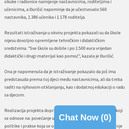
obuke i radionice namijenje nastavnicima, roditeljima i
učenicima, a Đurišić napominje da je učestvovalo 560
nastavnika, 1.386 učenika i 1.178 roditelja.
Rezultati istraživanja u okviru projekta pokazali su da škole
nijesu dovoljno opremljene tehničkim i didaktičkim
sredstvima. "Sve škole su dobile i po 1.500 eura vrijedan
didaktički i drugi materijal kao pomoć", kazala je Đurišić.
Ona je napomenula da je istraživanje pokazalo da još ima
predstasuda prema toj djeci među nastavnicima, ali da treba
raditi na njihovom otklanjanju, kao i dodatnoj edukaciji o radu
sa djecom.
Realizacija projekta doprinijela je ostvarivanju rezultata koji
Chat Now (
0
)
se odnose na: povećanje uključenosti roditelja u kreiranju
politike i prakse koja se odnosi na obrazovanje djece, jačanje