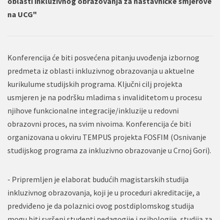
oblasti inkluzivnog obrazovanja za nastavničke smjerove
na UCG"
Konferencija će biti posvećena pitanju uvođenja izbornog
predmeta iz oblasti inkluzivnog obrazovanja u aktuelne
kurikulume studijskih programa. Ključni cilj projekta
usmjeren je na podršku mladima s invaliditetom u procesu
njihove funkcionalne integracije/inkluzije u redovni
obrazovni proces, na svim nivoima. Konferencija će biti
organizovana u okviru TEMPUS projekta FOSFIM (Osnivanje
studijskog programa za inkluzivno obrazovanje u Crnoj Gori).
- Pripremljen je elaborat budućih magistarskih studija
inkluzivnog obrazovanja, koji je u proceduri akreditacije, a
predviđeno je da polaznici ovog postdiplomskog studija
mogu biti svršeni studenti pedagogije i psihologije, studija za