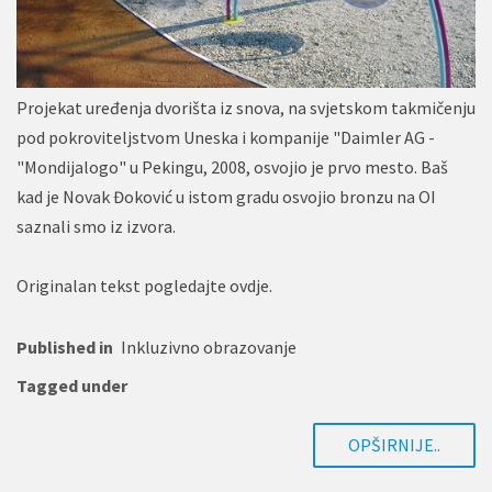
Projekat uređenja dvorišta iz snova, na svjetskom takmičenju
pod pokroviteljstvom Uneska i kompanije "Daimler AG -
"Mondijalogo" u Pekingu, 2008, osvojio je prvo mesto. Baš
kad je Novak Đoković u istom gradu osvojio bronzu na OI
saznali smo iz izvora.
Originalan tekst pogledajte
ovdje
.
Published in
Inkluzivno obrazovanje
Tagged under
OPŠIRNIJE..