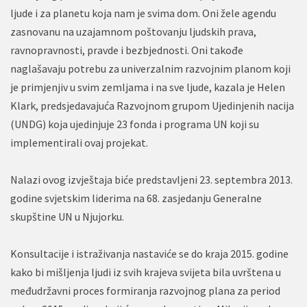
ljude i za planetu koja nam je svima dom. Oni žele agendu
zasnovanu na uzajamnom poštovanju ljudskih prava,
ravnopravnosti, pravde i bezbjednosti. Oni takođe
naglašavaju potrebu za univerzalnim razvojnim planom koji
je primjenjiv u svim zemljama i na sve ljude, kazala je Helen
Klark, predsjedavajuća Razvojnom grupom Ujedinjenih nacija
(UNDG) koja ujedinjuje 23 fonda i programa UN koji su
implementirali ovaj projekat.
Nalazi ovog izvještaja biće predstavljeni 23. septembra 2013.
godine svjetskim liderima na 68. zasjedanju Generalne
skupštine UN u Njujorku.
Konsultacije i istraživanja nastaviće se do kraja 2015. godine
kako bi mišljenja ljudi iz svih krajeva svijeta bila uvrštena u
međudržavni proces formiranja razvojnog plana za period