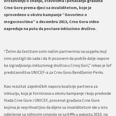
istraživanju o znanju, stavovima i ponašanju građana
Crne Gore prema djeci sa invaliditetom, koje je
sprovedeno u okviru kampanje “Govorimo o
mogucnostima” u decembru 2013, Crna Gora vidno
napreduje na putu da postane inkluzivno društvo.
“Želim da čestitam svim našim partnerima na uspjehu koji
smo postigli do sada i da ih pozovem da podrže dalje napore
ka izgradjivanju inkluzivnog društva u Crnoj Gori,” rekao je šef
predstavništva UNICEF-a za Crnu Goru Bendžamin Perks.
Kao rezultat zajedničkih napora koalicije partnera za
inkluziju, koja je formirana u okviru kampanje i koju predvode
Vlada Crne Gore i UNICEF, procenat građana Crne Gore
kojima je neprihvatljivo da dijete sa invaliditetom ide u isto
odjeljenje sa njihovim smanjio se sa 64% u avgustu 2010. na