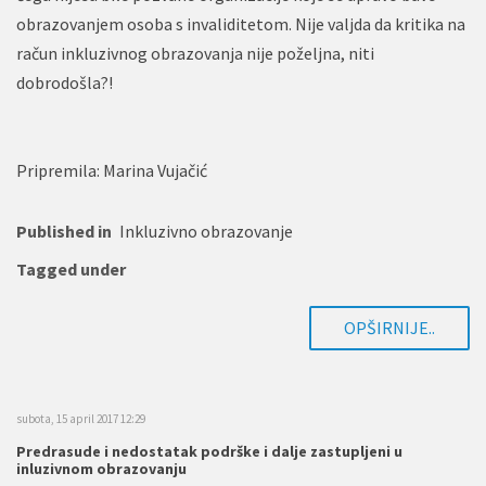
obrazovanjem osoba s invaliditetom. Nije valjda da kritika na
račun inkluzivnog obrazovanja nije poželjna, niti
dobrodošla?!
Pripremila: Marina Vujačić
Published in
Inkluzivno obrazovanje
Tagged under
OPŠIRNIJE..
subota, 15 april 2017 12:29
Predrasude i nedostatak podrške i dalje zastupljeni u
inluzivnom obrazovanju