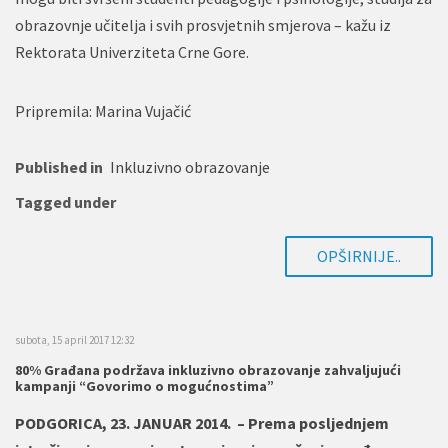
obrazovnje učitelja i svih prosvjetnih smjerova – kažu iz
Rektorata Univerziteta Crne Gore.
Pripremila: Marina Vujačić
Published in
Inkluzivno obrazovanje
Tagged under
OPŠIRNIJE..
subota, 15 april 2017 12:32
80% Građana podržava inkluzivno obrazovanje zahvaljujući
kampanji “Govorimo o mogućnostima”
PODGORICA, 23. JANUAR 2014. – Prema posljednjem