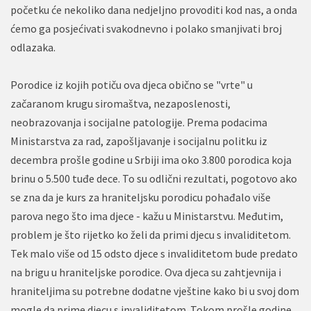
početku će nekoliko dana nedjeljno provoditi kod nas, a onda
ćemo ga posjećivati svakodnevno i polako smanjivati broj
odlazaka.
Porodice iz kojih potiču ova djeca obično se "vrte" u
začaranom krugu siromaštva, nezaposlenosti,
neobrazovanja i socijalne patologije. Prema podacima
Ministarstva za rad, zapošljavanje i socijalnu politku iz
decembra prošle godine u Srbiji ima oko 3.800 porodica koja
brinu o 5.500 tuđe dece. To su odlični rezultati, pogotovo ako
se zna da je kurs za hraniteljsku porodicu pohađalo više
parova nego što ima djece - kažu u Ministarstvu. Međutim,
problem je što rijetko ko želi da primi djecu s invaliditetom.
Tek malo više od 15 odsto djece s invaliditetom bude predato
na brigu u hraniteljske porodice. Ova djeca su zahtjevnija i
hraniteljima su potrebne dodatne vještine kako bi u svoj dom
mogle da prime djecu s invaliditetom. Tokom prošle godine