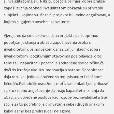
s invaliditetom.Da u Nikšiću postoje primjeri dobre prakse
zapošljavanja osoba s invaliditetom pokazali su privredni
subjekti u kojima su učesnici projekta bili radno angažovani, a
kojima dugujemo posebnu zahvalnost.
Vjerujemo da smo aktivnostima projekta dali doprinos
poboljšanju stanja u oblasti zapošljavanja osoba s
invaliditetom, psihološkom osnaživanju mladih osoba s
invaliditetom i pozitivnijim stavovima poslodavaca o toj
temi i sl. Kapaciteti i potencijali određene osobe teško će
doći do izražaja ukoliko motivacija izostane. Sposobnosti
daju rezultat jedino udružene sa motivisanom i snažnom
ličnošću.Psihološki osnaženi i motivisani mladi ljudi prikazali
su kroz radno angažovanje da imaju kapaciteta i znanja da
obavljaju određene poslove kao i osobe bez invaliditeta. Sve
što je za to potrebno je prihvatanje sebe i drugih onakvim
kakvi jesmo bez predrasuda i nelagode.