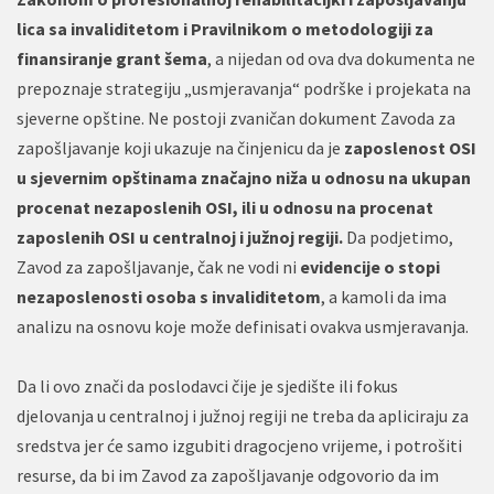
lica sa invaliditetom i Pravilnikom o metodologiji za
finansiranje grant šema
, a nijedan od ova dva dokumenta ne
prepoznaje strategiju „usmjeravanja“ podrške i projekata na
sjeverne opštine. Ne postoji zvaničan dokument Zavoda za
zapošljavanje koji ukazuje na činjenicu da je
zaposlenost OSI
u sjevernim opštinama značajno niža u odnosu na ukupan
procenat nezaposlenih OSI, ili u odnosu na procenat
zaposlenih OSI u centralnoj i južnoj regiji.
Da podjetimo,
Zavod za zapošljavanje, čak ne vodi ni
evidencije o stopi
nezaposlenosti osoba s invaliditetom
, a kamoli da ima
analizu na osnovu koje može definisati ovakva usmjeravanja.
Da li ovo znači da poslodavci čije je sjedište ili fokus
djelovanja u centralnoj i južnoj regiji ne treba da apliciraju za
sredstva jer će samo izgubiti dragocjeno vrijeme, i potrošiti
resurse, da bi im Zavod za zapošljavanje odgovorio da im