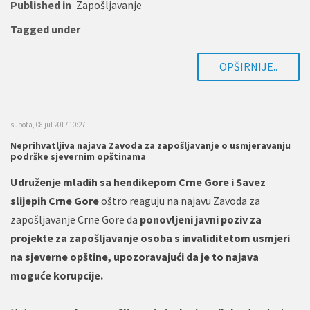
Published in
Zapošljavanje
Tagged under
OPŠIRNIJE..
subota, 08 jul 2017 10:27
Neprihvatljiva najava Zavoda za zapošljavanje o usmjeravanju
podrške sjevernim opštinama
Udruženje mladih sa hendikepom Crne Gore i Savez
slijepih Crne Gore
oštro reaguju na najavu Zavoda za
zapošljavanje Crne Gore da
ponovljeni javni poziv za
projekte za zapošljavanje osoba s invaliditetom usmjeri
na sjeverne opštine, upozoravajući da je to najava
moguće korupcije.