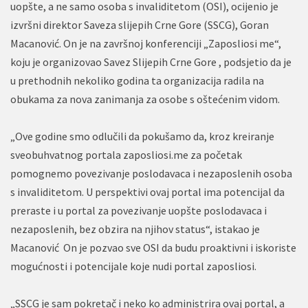
uopšte, a ne samo osoba s invaliditetom (OSI), ocijenio je
izvršni direktor Saveza slijepih Crne Gore (SSCG), Goran
Macanović. On je na završnoj konferenciji „Zaposliosi me“,
koju je organizovao Savez Slijepih Crne Gore , podsjetio da je
u prethodnih nekoliko godina ta organizacija radila na
obukama za nova zanimanja za osobe s oštećenim vidom.
„Ove godine smo odlučili da pokušamo da, kroz kreiranje
sveobuhvatnog portala zaposliosi.me za početak
pomognemo povezivanje poslodavaca i nezaposlenih osoba
s invaliditetom. U perspektivi ovaj portal ima potencijal da
preraste i u portal za povezivanje uopšte poslodavaca i
nezaposlenih, bez obzira na njihov status“, istakao je
Macanović On je pozvao sve OSI da budu proaktivni i iskoriste
mogućnosti i potencijale koje nudi portal zaposliosi.
„SSCG je sam pokretač i neko ko administrira ovaj portal, a