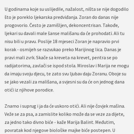
U godinama koje su uslijedile, nažalost, ništa se nije dogodilo
što je poreklo ljekarska predviđanja. Zoran do danas nije
progovorio. Često je zamišljen, dekoncentrisan. Takođe,
ljekari su davali male šanse mališanu da će prohodati. Ali tu
nisu bili u pravu. Poslije 18 mjeseci Zoran je napravio prvi
korak - osmijeh se razvukao preko Marijinog lica. Danas je
pravi mali zvrk. Skače sa kreveta na krevet, pentra se po
radijatorima, zavlači se ispod stola. Miroslav i Marija ne mogu
da imaju svoju djecu, te zato svu ljubav daju Zoranu. Oboje su
se jako vezali za mališana, a svjesni su da će on jednog dana
otići iz njihove porodice.
Znamo i suprug i ja da će uskoro otići. Ali nije čovjek mašina.
Veže se za psa, a zamislite koliko može da se veze za dijete,
za jedno tako divno biće - kaže Marija Balint. Međutim,
povratak kod njegove biološke majke biće postepen. U