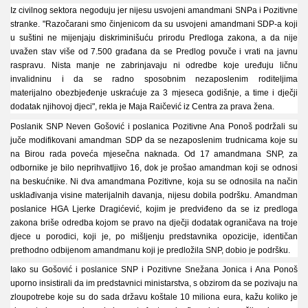
Iz civilnog sektora negoduju jer nijesu usvojeni amandmani SNPa i Pozitivne
stranke.
"Razočarani smo činjenicom da su usvojeni amandmani SDP-a koji
u suštini ne mijenjaju diskriminišuću prirodu
Predloga zakona, a da nije
uvažen stav više od 7.500 građana da se Predlog povuče i vrati na javnu
raspravu. Nista manje
ne zabrinjavaju ni odredbe koje uređuju ličnu
invalidninu i da se radno sposobnim nezaposlenim roditeljima
materijalno
obezbjeđenje uskraćuje za 3 mjeseca godišnje, a time i dječji
dodatak njihovoj djeci", rekla je Maja Raičević iz Centra za prava
žena.
Poslanik SNP Neven Gošović i poslanica Pozitivne Ana Ponoš podržali su
juče modifikovani amandman SDP da se
nezaposlenim trudnicama koje su
na Birou rada poveća mjesečna naknada.
Od 17 amandmana SNP, za
odbornike je bilo neprihvatljivo 16, dok je prošao amandman koji se odnosi
na beskućnike. Ni
dva amandmana Pozitivne, koja su se odnosila na način
usklađivanja visine materijalnih davanja, nijesu dobila podršku.
Amandman
poslanice HGA Ljerke Dragićević, kojim je predviđeno da se iz predloga
zakona briše odredba kojom se pravo
na dječji dodatak ograničava na troje
djece u porodici, koji je, po mišljenju predstavnika opozicije, identičan
prethodno
odbijenom amandmanu koji je predložila SNP, dobio je podršku.
Iako su Gošović i poslanice SNP i Pozitivne Snežana Jonica i Ana Ponoš
uporno insistirali da im predstavnici ministarstva, s
obzirom da se pozivaju na
zloupotrebe koje su do sada državu koštale 10 miliona eura, kažu koliko je