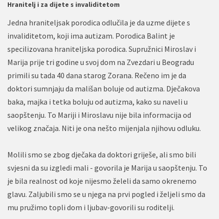
Hranitelj i za dijete s invaliditetom
Jedna hraniteljsak porodica odlučila je da uzme dijete s
invaliditetom, koji ima autizam. Porodica Balint je
specilizovana hraniteljska porodica. Supružnici Miroslav i
Marija prije tri godine u svoj dom na Zvezdari u Beogradu
primili su tada 40 dana starog Zorana. Rečeno im je da
doktori sumnjaju da mališan boluje od autizma. Dječakova
baka, majka i tetka boluju od autizma, kako su naveli u
saopštenju. To Mariji i Miroslavu nije bila informacija od
velikog značaja. Niti je ona nešto mijenjala njihovu odluku.
Molili smo se zbog dječaka da doktori griješe, ali smo bili
svjesni da su izgledi mali - govorila je Marija u saopštenju. To
je bila realnost od koje nijesmo želeli da samo okrenemo
glavu. Zaljubili smo se u njega na prvi pogled i željeli smo da
mu pružimo topli dom i ljubav-govorili su roditelji.