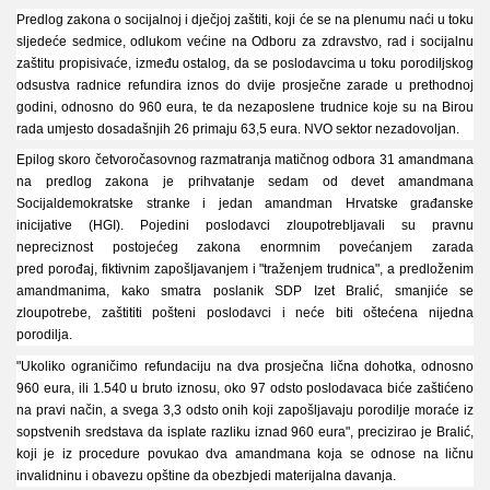
Predlog zakona o socijalnoj i dječjoj zaštiti, koji će se na plenumu naći u toku
sljedeće sedmice, odlukom većine na Odboru za
zdravstvo, rad i socijalnu
zaštitu propisivaće, između ostalog, da se poslodavcima u toku porodiljskog
odsustva radnice
refundira iznos do dvije prosječne zarade u prethodnoj
godini, odnosno do 960 eura, te da nezaposlene trudnice koje
su na Birou
rada umjesto dosadašnjih 26 primaju 63,5 eura. NVO sektor nezadovoljan.
Epilog skoro četvoročasovnog razmatranja matičnog odbora 31 amandmana
na predlog zakona je prihvatanje
sedam od devet amandmana
Socijaldemokratske stranke i jedan amandman Hrvatske građanske
inicijative (HGI).
Pojedini poslodavci zloupotrebljavali su pravnu
nepreciznost postojećeg zakona enormnim povećanjem zarada
pred
porođaj, fiktivnim zapošljavanjem i "traženjem trudnica", a predloženim
amandmanima, kako smatra poslanik SDP
Izet Bralić, smanjiće se
zloupotrebe, zaštititi pošteni poslodavci i neće biti oštećena nijedna
porodilja.
"Ukoliko ograničimo refundaciju na dva prosječna lična dohotka, odnosno
960 eura, ili 1.540 u bruto iznosu, oko 97
odsto poslodavaca biće zaštićeno
na pravi način, a svega 3,3 odsto onih koji zapošljavaju porodilje moraće iz
sopstvenih
sredstava da isplate razliku iznad 960 eura", precizirao je Bralić,
koji je iz procedure povukao dva amandmana koja se
odnose na ličnu
invalidninu i obavezu opštine da obezbjedi materijalna davanja.