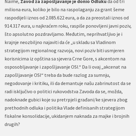
Naime,
Zavod za zapošljavanje je donio Odluku
da od tri
miliona eura, koliko je bilo na raspolaganju za grant šeme
raspodijeli iznos od 2.085.622 eura, a da za preostali iznos od
914.317 eura, u najkraćem roku, raspiše ponovljeni javni poziv,
što apsolutno pozdravljamo. Međutim, neprihvatljivo je i
krajnje neozbiljno najaviti da će „u skladu sa Vladinom
strategijom regionalnog razvoja, novi poziv biti usmjeren
korisnicima iz opština sa sjevera Crne Gore, s akcentom na
osposobljavanje i zapošljavanje OSI.“ Da li ovaj „akcenat na
zapošljavanje OSI“ treba da bude razlog za sumnju,
negodovanje i kritiku, ili da demantuje našu zabrinutost da se
radi isključivo o politici rukovodstva Zavoda da se, možda,
nadoknade gubici koje su pretrpjeli građani/ke sjevera zbog
prethodnih odluka i politika Vlade definisanih strategijom
fiskalne konsolidacije, ukidanjem naknada za majke i brojnih
drugih?