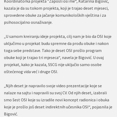
Koordinatorka projekta ”Zaposli osi me“, Katarina Bigović,
kazala je da su tokom projekta, koji je trajao deset mjeseci,
sprovedene obuke za jačanje komunikoloških vještina i za
psihosocijalno osnaživanje.
„U samom kreiranju ideje projekta, cilj nam je bio da OSI koje
uključimo u projekat budu spremne da prođu obuke i nakon
toga sebe predstave. Tako je deset OSI prošlo program
obuke koji je trajao tri mjeseca“, navela je Bigović. U ovaj
projekat, kako je kazala, SSCG nije uključio samo osobe
oštećenog vida već i druge OSI.
„Njih deset je napravilo svoje video prezentacije koje se
nalaze na sajtu i napravili su svoj CV. Od njih deset, izabrali
smo šest OSI koje su izradile novi koncept radionica i obuka
koje je prošlo još deset indirektnih učesnika OSI“, pojasnila je
Bigović.