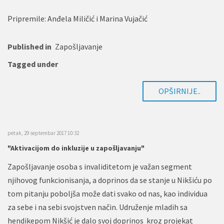
Pripremile: Anđela Miličić i Marina Vujačić
Published in
Zapošljavanje
Tagged under
OPŠIRNIJE..
petak, 29 septembar 2017 10:32
"Aktivacijom do inkluzije u zapošljavanju"
Zapošljavanje osoba s invaliditetom je važan segment
njihovog funkcionisanja, a doprinos da se stanje u Nikšiću po
tom pitanju poboljša može dati svako od nas, kao individua
za sebe i na sebi svojstven način. Udruženje mladih sa
hendikepom Nikšić je dalo svoj doprinos kroz projekat