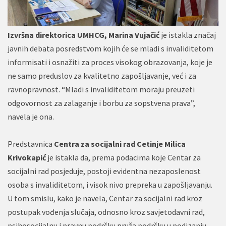
Izvršna direktorica UMHCG, Marina Vujačić
je istakla značaj
javnih debata posredstvom kojih će se mladi s invaliditetom
informisati i osnažiti za proces visokog obrazovanja, koje je
ne samo preduslov za kvalitetno zapošljavanje, već i za
ravnopravnost. “Mladi s invaliditetom moraju preuzeti
odgovornost za zalaganje i borbu za sopstvena prava”,
navela je ona.
Predstavnica
Centra za socijalni rad Cetinje Milica
Krivokapić
je istakla da, prema podacima koje Centar za
socijalni rad posjeduje, postoji evidentna nezaposlenost
osoba s invaliditetom, i visok nivo prepreka u zapošljavanju.
U tom smislu, kako je navela, Centar za socijalni rad kroz
postupak vođenja slučaja, odnosno kroz savjetodavni rad,
psihosocijalnu i pravnu podršku pruža podršku u podizanju