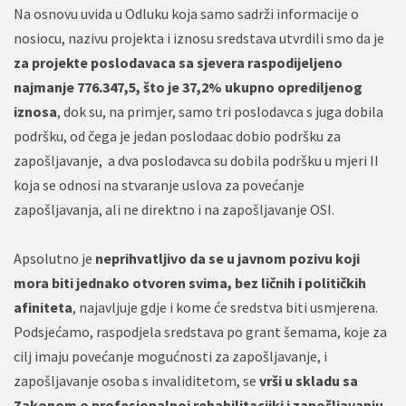
Na osnovu uvida u Odluku koja samo sadrži informacije o
nosiocu, nazivu projekta i iznosu sredstava utvrdili smo da je
za projekte poslodavaca sa sjevera raspodijeljeno
najmanje 776.347,5, što je 37,2% ukupno oprediljenog
iznosa
, dok su, na primjer, samo tri poslodavca s juga dobila
podršku, od čega je jedan poslodaac dobio podršku za
zapošljavanje, a dva poslodavca su dobila podršku u mjeri II
koja se odnosi na stvaranje uslova za povećanje
zapošljavanja, ali ne direktno i na zapošljavanje OSI.
Apsolutno je
neprihvatljivo da se u javnom pozivu koji
mora biti jednako otvoren svima, bez ličnih i političkih
afiniteta
, najavljuje gdje i kome će sredstva biti usmjerena.
Podsjećamo, raspodjela sredstava po grant šemama, koje za
cilj imaju povećanje mogućnosti za zapošljavanje, i
zapošljavanje osoba s invaliditetom, se
vrši u skladu sa
Zakonom o profesionalnoj rehabilitacijki i zapošljavanju