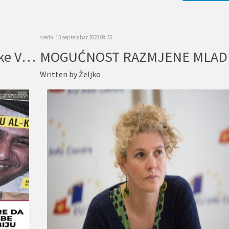
sreda, 13 septembar 2023 08:35
Protest 21 NVO povodom odluke Vlade Crne Gore da za organizovanje svjetske izložbe EXPO 2030 podrži Saudijsku Arabiju
Written by
Željko