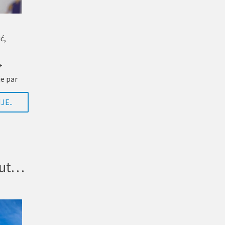
ć,
+
je par
JE..
Holandija ne sprovodi nasilnu eutanaziju osoba s invaliditetom da bi „spasila planetu”