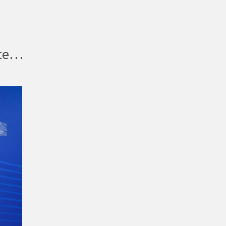
EU: Efikasnije primjenjivati strategije za rješavanje nedostataka u očuvanju prava OSI