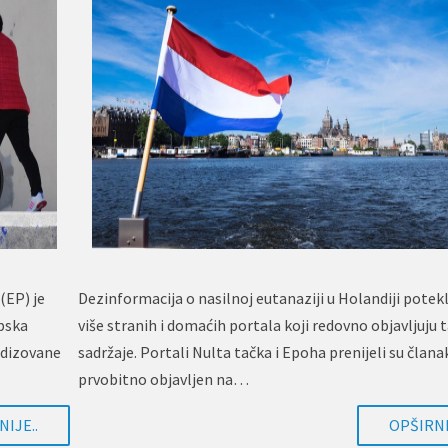
(EP) je
Dezinformacija o nasilnoj eutanaziji u Holandiji potekl
opska
više stranih i domaćih portala koji redovno objavljuju 
ardizovane
sadržaje. Portali Nulta tačka i Epoha prenijeli su člana
prvobitno objavljen na…
IJE..
OPŠIRNI