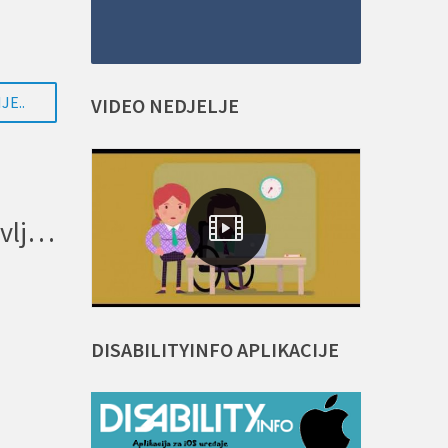
JE..
VIDEO
NEDJELJE
Danska se izvinila ljudima s invaliditetom zbog jezivih državnih zlostavljanja
DISABILITYINFO
APLIKACIJE