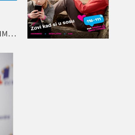
MOGUĆNOST RAZMJENE MLADIMA S INVALIDITETOM NUDI USPJEŠNU INTEGRACIJU U DRUŠTVU