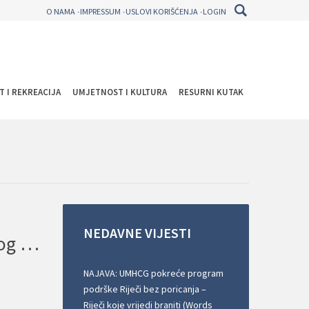
O NAMA
IMPRESSUM
USLOVI KORIŠĆENJA
LOGIN
T I REKREACIJA
UMJETNOST I KULTURA
RESURNI KUTAK
NEDAVNE
VIJESTI
Evropska Komisija: Nedostatak koordinacije ministarstava ostaje razlog za zabrinutost
NAJAVA: UMHCG pokreće program
podrške Riječi bez poricanja –
Riječi koje vrijedi braniti (Words