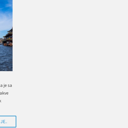
a je sa
takve
k
JE..