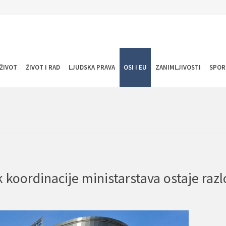
ŽIVOT
ŽIVOT I RAD
LJUDSKA PRAVA
OSI I EU
ZANIMLJIVOSTI
SPOR