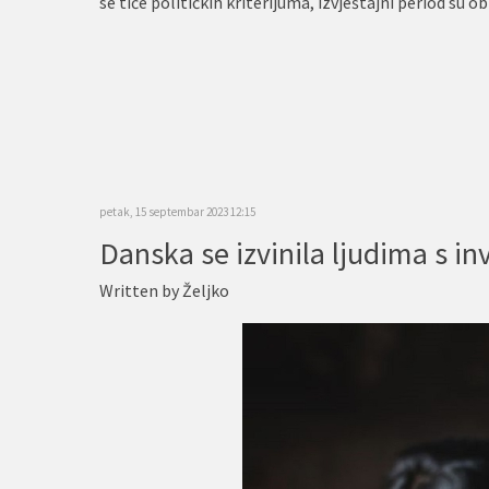
se tiče političkih kriterijuma, izvještajni period su o
petak, 15 septembar 2023 12:15
Written by
Željko