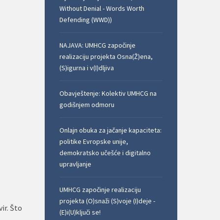
Without Denial - Words Worth
Defending (WWD))
NAJAVA: UMHCG započinje
realizaciju projekta Osna(Ž)ena,
(S)igurna i v(I)dljiva
Obavještenje: Kolektiv UMHCG na
godišnjem odmoru
Onlajn obuka za jačanje kapaciteta:
politike Evropske unije,
demokratsko učešće i digitalno
upravljanje
UMHCG započinje realizaciju
projekta (O)snaži (S)voje (I)deje -
ir. Što
(E)i(U)ključi se!