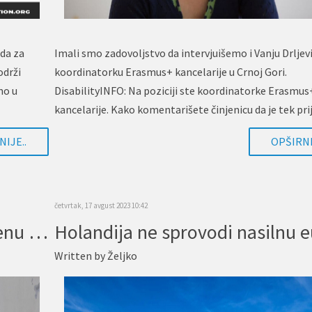
da za
Imali smo zadovoljstvo da intervjuišemo i Vanju Drljevi
održi
koordinatorku Erasmus+ kancelarije u Crnoj Gori.
no u
DisabilityINFO: Na poziciji ste koordinatorke Erasmus
kancelarije. Kako komentarišete činjenicu da je tek pri
godina,…
IJE..
OPŠIRNI
četvrtak, 17 avgust 2023 10:42
EU planira uvesti veliku promjenu za osobe s invaliditetom
Written by
Željko