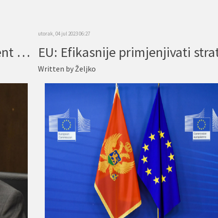
utorak, 04 jul 2023 06:27
Mugoša: Očekujem da parlament uskoro formira Odbor za izbornu reformu
Written by
Željko