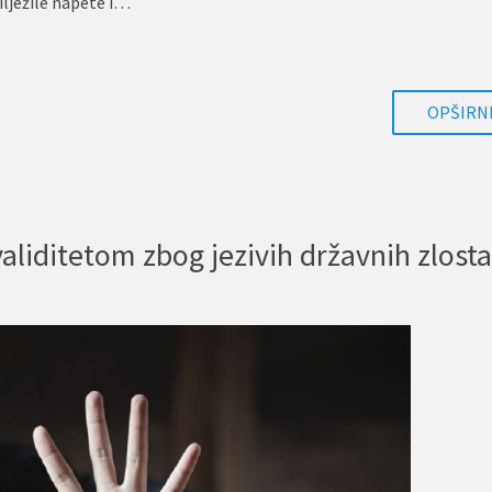
bilježile napete i…
OPŠIRNI