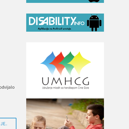
odvijalo
JE..