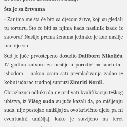
Šta je sa žrtvama
- Zanima me šta će biti sa djecom žrtve, koji su gledali
tu torturu. Što će biti sa njima kada nasilnik izađe iz
zatvora? Nasilje prema ženama jednako je kao nasilje
nad djecom.
Sud je juče prvostepeno dosudio
Daliboru Nikoliću
12 godina zatvora za nasilje u porodici sa smrtnim
ishodom – nakon osam sati premlaćivanja zadao je
kobni udarac trudnoj supruzi
Zimriti Nerdi
.
Obrazlažući odluku da ne prihvati kvalifikaciju teškog
ubistva, iz
Višeg suda
su juče kazali da, po mišljenju
suda, nije postojao umišljaj za ovo krivično djelo, pa ni
eventualni umišljaj, kako je stavljeno na teret