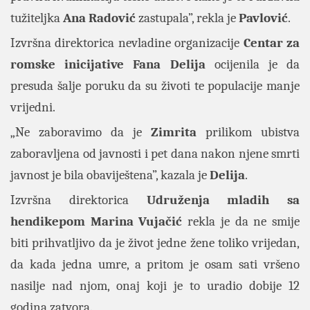
tužiteljka
Ana Radović
zastupala”, rekla je
Pavlović
.
Izvršna direktorica nevladine organizacije
Centar za
romske inicijative Fana Delija
ocijenila je da
presuda šalje poruku da su životi te populacije manje
vrijedni.
„Ne zaboravimo da je
Zimrita
prilikom ubistva
zaboravljena od javnosti i pet dana nakon njene smrti
javnost je bila obaviještena”, kazala je
Delija
.
Izvršna direktorica
Udruženja mladih sa
hendikepom Marina Vujačić
rekla je da ne smije
biti prihvatljivo da je život jedne žene toliko vrijedan,
da kada jedna umre, a pritom je osam sati vršeno
nasilje nad njom, onaj koji je to uradio dobije 12
godina zatvora.