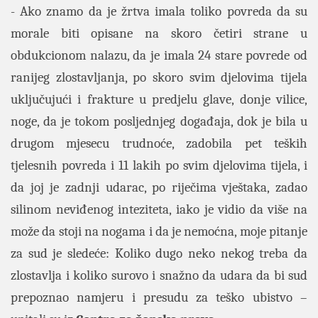
- Ako znamo da je žrtva imala toliko povreda da su
morale biti opisane na skoro četiri strane u
obdukcionom nalazu, da je imala 24 stare povrede od
ranijeg zlostavljanja, po skoro svim djelovima tijela
uključujući i frakture u predjelu glave, donje vilice,
noge, da je tokom posljednjeg događaja, dok je bila u
drugom mjesecu trudnoće, zadobila pet teških
tjelesnih povreda i 11 lakih po svim djelovima tijela, i
da joj je zadnji udarac, po riječima vještaka, zadao
silinom neviđenog inteziteta, iako je vidio da više na
može da stoji na nogama i da je nemoćna, moje pitanje
za sud je sledeće: Koliko dugo neko nekog treba da
zlostavlja i koliko surovo i snažno da udara da bi sud
prepoznao namjeru i presudu za teško ubistvo –