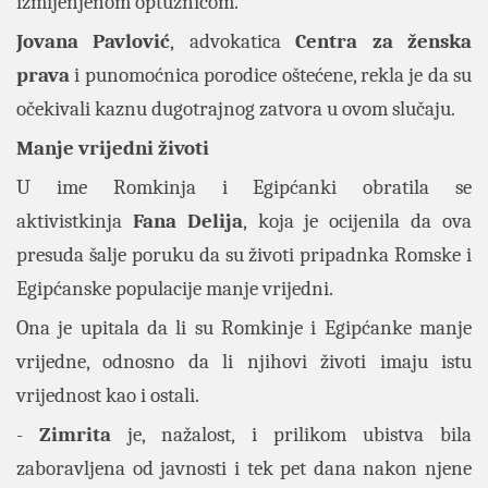
izmijenjenom optužnicom.
Jovana Pavlović
, advokatica
Centra za ženska
prava
i punomoćnica porodice oštećene, rekla je da su
očekivali kaznu dugotrajnog zatvora u ovom slučaju.
Manje vrijedni životi
U ime Romkinja i Egipćanki obratila se
aktivistkinja
Fana Delija
, koja je ocijenila da ova
presuda šalje poruku da su životi pripadnka Romske i
Egipćanske populacije manje vrijedni.
Ona je upitala da li su Romkinje i Egipćanke manje
vrijedne, odnosno da li njihovi životi imaju istu
vrijednost kao i ostali.
-
Zimrita
je, nažalost, i prilikom ubistva bila
zaboravljena od javnosti i tek pet dana nakon njene