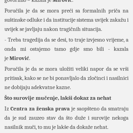
govorimo – kazala je
Mirović
.
Poručila je da se mora preći sa formalnih priča na
suštinske odluke i da institucije sistema uvijek zakažu i
uvijek se javljaju nakon tragičnih situacija.
- Treba tragedija da se desi, to traje izvjesno vrijeme, a
onda mi ostajemo tamo gdje smo bili - kazala
je
Mirović
.
Poručila je da se mora uložiti veliki napor da se vrši
pritisak, kako se ne bi ponavljalo da zločinci i nasilnici
ne dobijaju adekvatne kazne.
Što surovije mučenje, lakši dokaz za nehat
Iz
Centra za ženska prava
je saopšteno da smatraju
da je sud zauzeo stav da što duže i surovije nekoga
nasilnik muči, to mu je lakše da dokaže nehat.