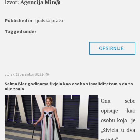
Izvor:
Agencija Min@
Published in
Ljudska prava
Tagged under
OPŠIRNIJE..
utorak, 12 decembar 2023 14:46
Selma Bler godinama živjela kao osoba s invaliditetom a da to
nije znala
Ona sebe
opisuje kao
osobu koja je
„živjela u dva
svijeta",