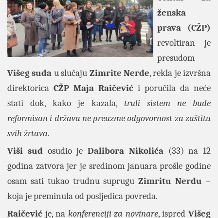
ženska
prava (CŽP)
revoltiran je
presudom
Višeg suda
u slučaju
Zimrite Nerde
, rekla je izvršna
direktorica
CŽP Maja Raičević
i poručila da neće
stati dok, kako je kazala,
truli sistem ne bude
reformisan i država ne preuzme odgovornost za zaštitu
svih žrtava
.
Viši sud
osudio je
Dalibora Nikolića
(33) na 12
godina zatvora jer je sredinom januara prošle godine
osam sati tukao trudnu suprugu
Zimritu Nerdu
–
koja je preminula od posljedica povreda.
Raičević
je, na
konferenciji za novinare
, ispred
Višeg