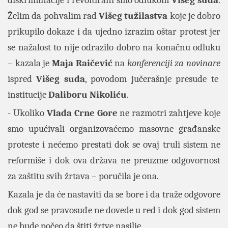
diskriminacije i revoltirani smo odlukom
Višeg suda
.
Želim da pohvalim rad
Višeg tužilastva
koje je dobro
prikupilo dokaze i da ujedno izrazim oštar protest jer
se nažalost to nije odrazilo dobro na konačnu odluku
– kazala je
Maja Raičević
na
konferenciji za novinare
ispred
Višeg suda
, povodom jučerašnje presude te
institucije
Daliboru Nikoliću
.
- Ukoliko
Vlada Crne Gore
ne razmotri zahtjeve koje
smo upućivali organizovaćemo masovne građanske
proteste i nećemo prestati dok se ovaj truli sistem ne
reformiše i dok ova država ne preuzme odgovornost
za zaštitu svih žrtava – poručila je ona.
Kazala je da će nastaviti da se bore i da traže odgovore
dok god se pravosuđe ne dovede u red i dok god sistem
ne bude počeo da štiti žrtve nasilje.