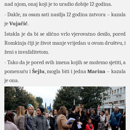
nad njom, onaj koji je to uradio dobije 12 godina.
- Dakle, za osam sati nasilja 12 godina zatvora – kazala
je
Vujačić
.
Istakla je da bi se slično vrlo vjerovatno desilo, pored
Romkinja čiji je život manje vrijedan u ovom društvu, i
ženi s invaliditetom.
- Tako da je pored svih imena kojih se možemo sjetiti, a
pomenuću i
Šejlu
, mogla biti i jedna
Marina
– kazala
je ona.