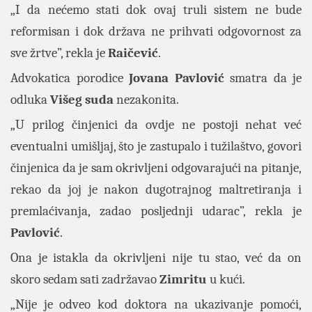
„I da nećemo stati dok ovaj truli sistem ne bude
reformisan i dok država ne prihvati odgovornost za
sve žrtve”, rekla je
Raičević
.
Advokatica porodice
Jovana Pavlović
smatra da je
odluka
Višeg suda
nezakonita.
„U prilog činjenici da ovdje ne postoji nehat već
eventualni umišljaj, što je zastupalo i tužilaštvo, govori
činjenica da je sam okrivljeni odgovarajući na pitanje,
rekao da joj je nakon dugotrajnog maltretiranja i
premlaćivanja, zadao posljednji udarac”, rekla je
Pavlović
.
Ona je istakla da okrivljeni nije tu stao, već da on
skoro sedam sati zadržavao
Zimritu
u kući.
„Nije je odveo kod doktora na ukazivanje pomoći,