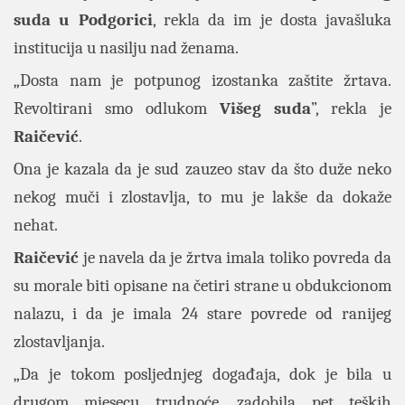
suda u Podgorici
, rekla da im je dosta javašluka
institucija u nasilju nad ženama.
„Dosta nam je potpunog izostanka zaštite žrtava.
Revoltirani smo odlukom
Višeg suda
”, rekla je
Raičević
.
Ona je kazala da je sud zauzeo stav da što duže neko
nekog muči i zlostavlja, to mu je lakše da dokaže
nehat.
Raičević
je navela da je žrtva imala toliko povreda da
su morale biti opisane na četiri strane u obdukcionom
nalazu, i da je imala 24 stare povrede od ranijeg
zlostavljanja.
„Da je tokom posljednjeg događaja, dok je bila u
drugom mjesecu trudnoće, zadobila pet teških