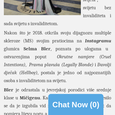
svijetu bez
invaliditeta i
sada svijetu s invaliditetom.
Nakon što je 2018. otkrila svoju dijagnozu multiple
skleroze (MS) svojim pratiocima na
Instagramu
glumica
Selma Bler
, poznata po ulogama u
ostvarenjima poput
Okrutne namjere (Cruel
Intentions)
,
Pravna plavuša (Legally Blonde)
i
Đavolji
dječak (Hellboy)
, postala je jedno od najpoznatijih
osoba s invaliditetom na svijetu.
Bler
je odrastala u jevrejskoj porodici više srednje
klase u
Mičigenu
. Kad je imala sedam godina, desilo
Chat Now (
0
)
se da je izgubila vid na desnom oku, mogućnost da
pomjera lijevu nogu, a i bešika je prestala s radom.