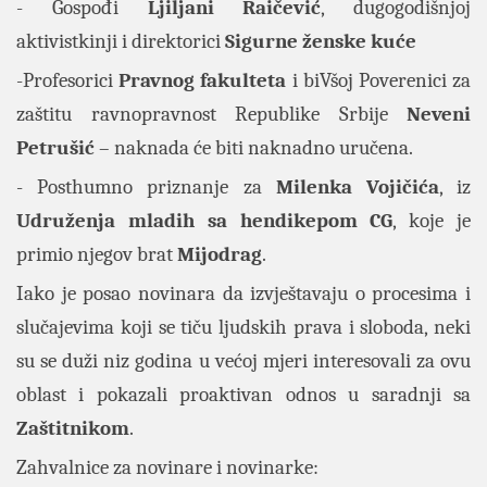
- Gospođi
Ljiljani Raičević
, dugogodišnjoj
aktivistkinji i direktorici
Sigurne ženske kuće
-Profesorici
Pravnog fakulteta
i biVšoj Poverenici za
zaštitu ravnopravnost Republike Srbije
Neveni
Petrušić
– naknada će biti naknadno uručena.
- Posthumno priznanje za
Milenka Vojičića
, iz
Udruženja mladih sa hendikepom CG
, koje je
primio njegov brat
Mijodrag
.
Iako je posao novinara da izvještavaju o procesima i
slučajevima koji se tiču ljudskih prava i sloboda, neki
su se duži niz godina u većoj mjeri interesovali za ovu
oblast i pokazali proaktivan odnos u saradnji sa
Zaštitnikom
.
Zahvalnice za novinare i novinarke: