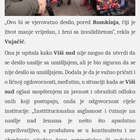
„Ovo bi se vjerovatno desilo, pored
Romkinja
, čiji je
život manje vrijedan, i ženi sa invaliditetom”, rekla je
Vujačić
.
Ona je upitala kako
Viši sud
nije mogao da utvrdi da
se desilo nasilje sa umišljajem, ali je bio siguran da se
nije desilo sa umišljajem. Dodala je da je važno pričati i
o ličnoj ogdovornosti, međutim, u situaciji kada se
Viši
sud
oglasi saopštenjem za javnost i obrazloži odluku
onih koji postupaju, onda je odgovornost cijele
institucije. „Instititucionalna saglasnost i ćutanje na
nasilje nad ženama je nešto što apsolutno
neprihvatljivo, a produžava se u kontinuitetu i ne