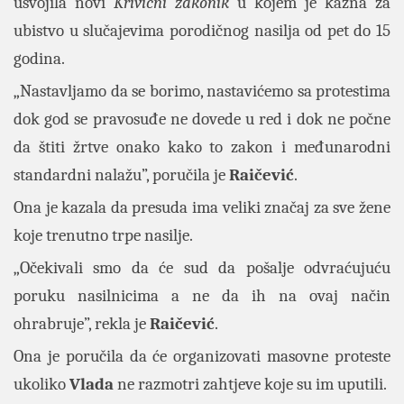
usvojila novi
Krivični zakonik
u kojem je kazna za
ubistvo u slučajevima porodičnog nasilja od pet do 15
godina.
„Nastavljamo da se borimo, nastavićemo sa protestima
dok god se pravosuđe ne dovede u red i dok ne počne
da štiti žrtve onako kako to zakon i međunarodni
standardni nalažu”, poručila je
Raičević
.
Ona je kazala da presuda ima veliki značaj za sve žene
koje trenutno trpe nasilje.
„Očekivali smo da će sud da pošalje odvraćujuću
poruku nasilnicima a ne da ih na ovaj način
ohrabruje”, rekla je
Raičević
.
Ona je poručila da će organizovati masovne proteste
ukoliko
Vlada
ne razmotri zahtjeve koje su im uputili.