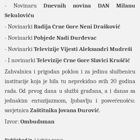
- Novinaru
Dnevnih novina DAN Milanu
Sekuloviću
- Novinarki
Radija Crne Gore Neni Drašković
- Novinarki
Pobjede Nadi Đurđevac
- Novinarki
Televizije Vijesti Aleksandri Mudreši
- I novinarki
Televizije Crne Gore Slavici Kruščić
Zahvalnica i prigodan poklon i za jedinu službenicu
institucije koja je bila tu neprekidno svih 20 godina
rada. Od prvog dana u službi građana, a i danas sa
jednakim entuzijazmom, ljubavlju i posvećenošću:
savjetnica
Zaštitnika Jovana Đurović
.
Izvor:
Ombudsman
Published in
Ljudska prava