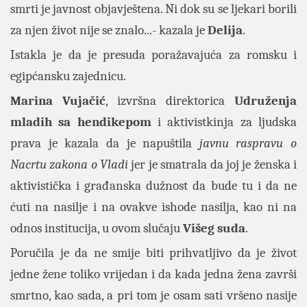
smrti je javnost objavještena. Ni dok su se ljekari borili
za njen život nije se znalo...- kazala je
Delija
.
Istakla je da je presuda poražavajuća za romsku i
egipćansku zajednicu.
Marina Vujačić
, izvršna direktorica
Udruženja
mladih sa hendikepom
i aktivistkinja za ljudska
prava je kazala da je napuštila
javnu raspravu o
Nacrtu zakona o Vladi
jer je smatrala da joj je ženska i
aktivistička i građanska dužnost da bude tu i da ne
ćuti na nasilje i na ovakve ishode nasilja, kao ni na
odnos institucija, u ovom slučaju
Višeg suda
.
Poručila je da ne smije biti prihvatljivo da je život
jedne žene toliko vrijedan i da kada jedna žena završi
smrtno, kao sada, a pri tom je osam sati vršeno nasije