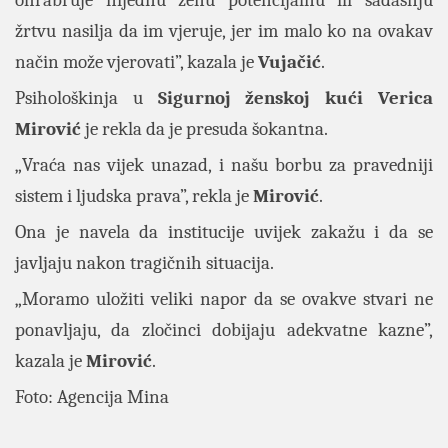
ohrabruje nijednu ženu potencijalnu ili sadašnju
žrtvu nasilja da im vjeruje, jer im malo ko na ovakav
način može vjerovati”, kazala je
Vujačić
.
Psihološkinja u
Sigurnoj ženskoj kući Verica
Mirović
je rekla da je presuda šokantna.
„Vraća nas vijek unazad, i našu borbu za pravedniji
sistem i ljudska prava”, rekla je
Mirović
.
Ona je navela da institucije uvijek zakažu i da se
javljaju nakon tragičnih situacija.
„Moramo uložiti veliki napor da se ovakve stvari ne
ponavljaju, da zločinci dobijaju adekvatne kazne”,
kazala je
Mirović
.
Foto: Agencija Mina