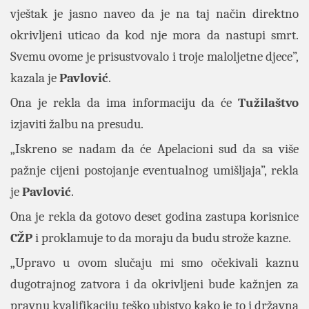
vještak je jasno naveo da je na taj način direktno
okrivljeni uticao da kod nje mora da nastupi smrt.
Svemu ovome je prisustvovalo i troje maloljetne djece”,
kazala je
Pavlović
.
Ona je rekla da ima informaciju da će
Tužilaštvo
izjaviti žalbu na presudu.
„Iskreno se nadam da će Apelacioni sud da sa više
pažnje cijeni postojanje eventualnog umišljaja”, rekla
je
Pavlović
.
Ona je rekla da gotovo deset godina zastupa korisnice
CŽP
i proklamuje to da moraju da budu strože kazne.
„Upravo u ovom slučaju mi smo očekivali kaznu
dugotrajnog zatvora i da okrivljeni bude kažnjen za
pravnu kvalifikaciju teško ubistvo kako je to i državna