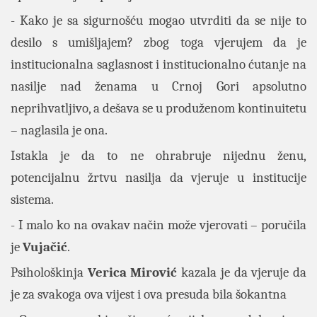
- Kako je sa sigurnošću mogao utvrditi da se nije to
desilo s umišljajem? zbog toga vjerujem da je
institucionalna saglasnost i institucionalno ćutanje na
nasilje nad ženama u Crnoj Gori apsolutno
neprihvatljivo, a dešava se u produženom kontinuitetu
– naglasila je ona.
Istakla je da to ne ohrabruje nijednu ženu,
potencijalnu žrtvu nasilja da vjeruje u institucije
sistema.
- I malo ko na ovakav način može vjerovati – poručila
je
Vujačić
.
Psihološkinja
Verica Mirović
kazala je da vjeruje da
je za svakoga ova vijest i ova presuda bila šokantna