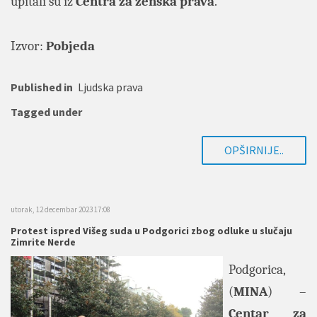
upitali su iz
Centra za ženska prava
.
Izvor:
Pobjeda
Published in
Ljudska prava
Tagged under
OPŠIRNIJE..
utorak, 12 decembar 2023 17:08
Protest ispred Višeg suda u Podgorici zbog odluke u slučaju
Zimrite Nerde
Podgorica,
(
MINA
) –
Centar za